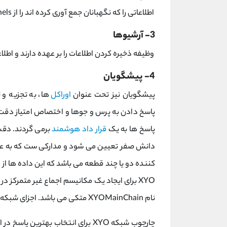
اطلاعاتی را که نگهبانان جمع آوری کرده اند را از Sentinels می گیرند و در اختیار کاربران قرار می دهند.
3- آرشیوها
وظیفه ذخیره کردن اطلاعات را بر عهده دارند و اطلاع
4- پیشگویان
پیشگویان نیز تحت عنوان
اوراکل
ها، به تجزیه و 
پاسخ دادن به پرس و جوها و اختصاص امتیاز دقت ب
پاسخ ها به یک
قرار داد هوشمند
برمی گردند. دقت ا
دانش صفر تعیین می شود و مدارکی ست که به عنوا
کننده دو یا چند قطعه می باشد که این داده ها از
XYO برای ایجاد یک مکانیسم اجماع غیر متمرکز 
نام XYOMainChain متکی می باشد. اجزای شبکه XYO برای کارهایی که انجام می دهند پاداش می گیرند.
چارچوب شبکه XYO برای انتخاب بهتری