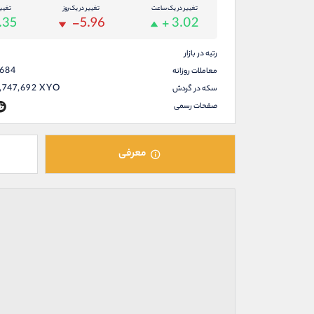
تغییر در یک ساعت
تغییر در یک روز
تغیی
.35
-5.96
+ 3.02
رتبه در بازار
,684
معاملات روزانه
,747,692
XYO
سکه در گردش
صفحات رسمی
معرفی