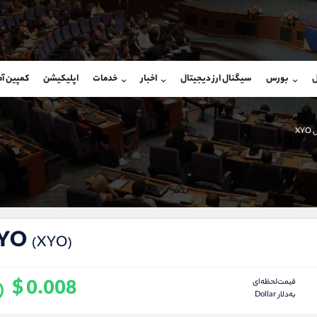
بان فروش
پشتیبان فروش
(ایمان پوراسماعیلی)
(محسن یزدی)
ل
بورس
سیگنال ارز دیجیتال
اخبار
خدمات
اپلیکیشن
کمپین آ
09927779040
موبایل
9304891085
شروع گفتگو
واتساپ
شروع گفتگ
@Armteam_admin_por
تلگرام
Armteam_admin_103
XY
107
داخلی
03
YO
(XYO)
$ 0.008
قیمت‌لحظه‌ای
به‌دلار Dollar