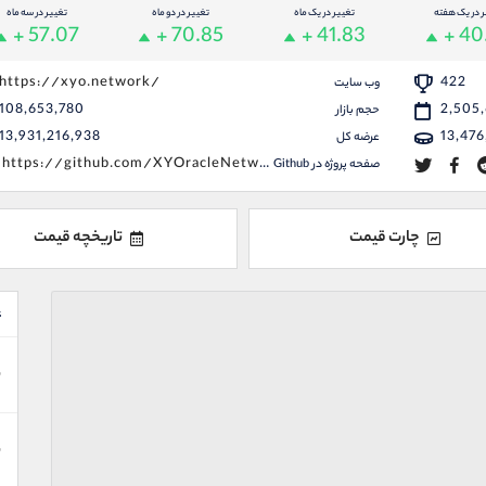
ر در یک هفته
تغییر در یک ماه
تغییر در دو ماه
تغییر در سه ماه
+ 57.07
+ 70.85
+ 41.83
+ 40
https://xyo.network/
422
وب سایت
108,653,780
2,505
حجم بازار
13,931,216,938
13,476
عرضه کل
https://github.com/XYOracleNetwork
صفحه پروژه در Github
چارت قیمت
تاریخچه قیمت
ع
ن
ن