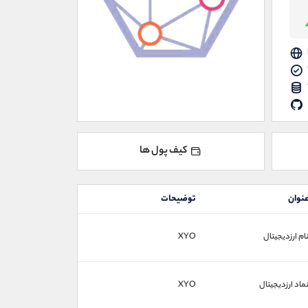
کیف پول ها
نوان
توضیحات
ام ارزدیجیتال
XYO
ماد ارزدیجیتال
XYO