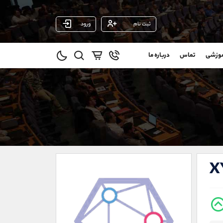
ثبت نام
ورود
پشتیبان فروش
(یوسف فرخنده)
موزشی
تماس
درباره ما
0
موبایل
09194198792
و
واتساپ
شروع گفتگو
@
تلگرام
@Armteam_admin_33
1
داخلی
118
021-22021030
021-22021040
X
90001030
@alireza.mehrabii
@alirezamehrabi_com
@alirezamehrabi_official