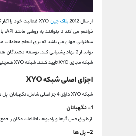
از سال 2012
بلاک چین
فراهم 
سخنرانی جهان می باشد که برای انجام معاملات مر
تواند از 2 نهاد پشتیانی کند. توسعه دهندگ
شبکه مجازی XYO تایید کنند. شبکه XYO همچنین یک پلتفرم موقعیت یابی و ردیابی می باشد.
اجزای اصلی شبکه XYO
شبکه XYO دارای 4 جز اصلی شامل: نگهبانان، پل ها، آرشیوها و پیشگویان می باشد.
1- نگهبانان
از طریق حس گرها و رادیوها، اطلاعات مکان را جمع 
2- پل ها