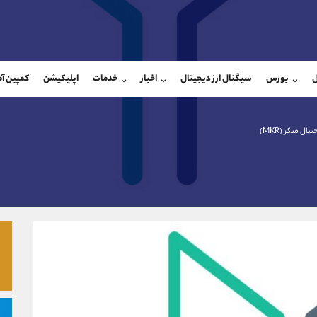
بان فروش
پشتیبان فروش
(محسن یزدی)
(ایمان پوراسماعیلی)
ل
بورس
سیگنال ارز دیجیتال
اخبار
خدمات
اپلیکیشن
کمپین آ
09304891085
موبایل
9927779040
شروع گفتگو
واتساپ
شروع گفتگ
@Armteam_admin_103
تلگرام
Armteam_admin_por
تال میکر (MKR)
103
داخلی
07