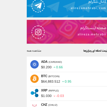
کانال تلگرام
alirezamehrabi_com
صفحه اینستاگرام
alireza.mehrabii
یمت لحظه ای رمزارزها
مشاهده همه
ADA
(CARDANO)
$0.200
0.66
BTC
(BITCOIN)
$64,883.512
0.95
XRP
(RIPPLE)
$1.030
-0.03
CHZ
(CHILIZ)