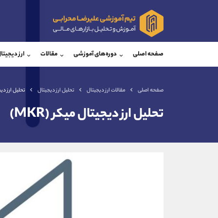
پشتیبان فروش
پشتی
(یوسف فرخنده)
صفحه اصلی
دوره‌های آموزشی
مقالات
ارز دیجیتا
موبایل
09194198792
موبایل
واتساپ
شروع گفتگو
واتساپ
تلگرام
@Armteam_admin_33
تلگرام
صفحه اصلی
مقالات ارز دیجیتال
تحلیل ارز دیجیتال
تحلیل ارز دیجی
داخلی
118
داخلی
تحلیل ارز دیجیتال میکر (MKR)
اطلاعات تماس
(دفتر فروش)
تلفن
تلفن
بدون پیش شماره
اینستاگرام
کانال تلگرام
کانال بله