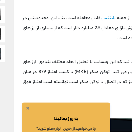
بایننس
قابل معامله است. بنابراین، محدودیتی در
معامله آن وجود ندارد. همچنین این توکن دارای ارزش بازاری معادل 2.5 میلیارد دلار است که از بسیاری از ارز های
ده است.
نید که این وبسایت با تحلیل ابعاد مختلف بنیادی، ارز های
دیجیتال را امتیاز دهی کرده و پس از آن رتبه دهی می کند. توکن میکر (MKR) با کسب امتیاز 879 در میان
رین های بازار قرار دارد. البته کوین ثابت DAI نیز که در اتصال با توکن میکر است توانسته است امتیاز فوق
×
به روز بمانید!
آیا می‌خواهید از آخرین اخبار مطلع شوید؟