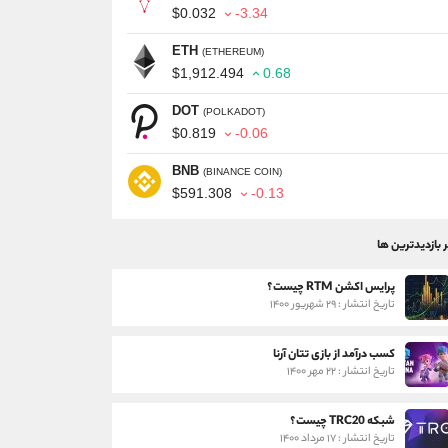
$0.032
-3.34
ETH
(ETHEREUM)
$1,912.494
0.68
DOT
(POLKADOT)
$0.819
-0.06
BNB
(BINANCE COIN)
$591.308
-0.13
ر بازدیدترین ها
پرایس اکشن RTM چیست؟
تاریخ انتشار : ۲۹ شهریور ۱۴۰۰
کسب درآمد از بازی تتان آرنا
تاریخ انتشار : ۲۲ مهر ۱۴۰۰
شبکه TRC20 چیست؟
تاریخ انتشار : ۱۷ مرداد ۱۴۰۰