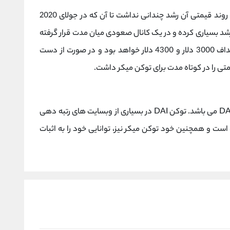
این توکن در ابتدا با تقاضای زیادی رو به رو نبود و روند قیمتی آن رشد چندانی نداشت تا آن که در جولای 2020
 رشد بسیاری کرده و در یک کانال صعودی میان مدت قرار گرفته
است. حفظ کانال فعلی، به معنای دستیابی به اهداف 3000 دلار و 4300 دلار خواهد بود و در صورت از دست
تی را در کوتاه مدت برای توکن میکر داشت.
توکن میکر (Maker) برادر استیبل کوین قدرتمند DAI می باشد. توکن DAI در بسیاری از وبسایت های رتبه دهی
اس امتیاز بالای 940 کسب کرده است و همچنین خود توکن میکر نیز، توانایی خود را به اثبات