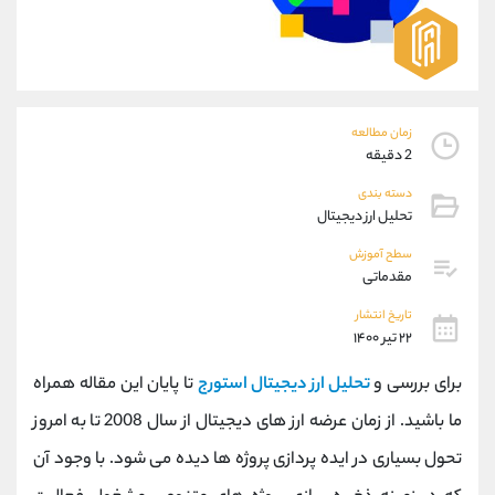
موبایل
09304891085
واتساپ
شروع گفتگو
تلگرام
@Armteam_admin_103
داخلی
103
زمان مطالعه
پشتیبان فروش
(فائزه تهرانی)
2 دقیقه
موبایل
09101364784
دسته بندی
واتساپ
شروع گفتگو
تحلیل ارز دیجیتال
تلگرام
@Armteam_admin_104
سطح آموزش
داخلی
104
مقدماتی
تاریخ انتشار
اطلاعات تماس
(دفتر فروش)
۲۲ تیر ۱۴۰۰
تلفن
021-22021030
برای بررسی و
تحلیل ارز دیجیتال استورج
تا پایان این مقاله همراه
تلفن
021-22021040
ما باشید. از زمان عرضه ارز های دیجیتال از سال 2008 تا به امروز
بدون پیش شماره
90001030
اینستاگرام
@alireza.mehrabii
تحول بسیاری در ایده پردازی پروژه ها دیده می شود. با وجود آن
کانال تلگرام
@alirezamehrabi_com