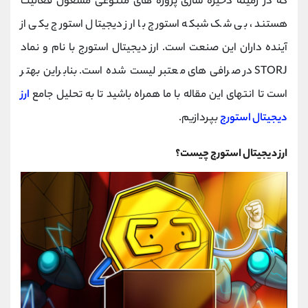
که در زمینه ذخیره سازی پروژه های متنوعی مشغول فعالیت
کانال بله
@alirezamehrabi_official
هستند، بی شک شبکه استورج با ارز دیجیتال استورج یکی از
آینده داران این صنعت است. ارز دیجیتال استورج با نام و نماد
STORJ در صرافی های معتبر لیست شده است. بنابراین بهتر
است تا انتهای این مقاله با ما همراه باشید تا به تحلیل جامع
ارز
دیجیتال استورج
بپردازیم.
ارز دیجیتال استورج چیست؟