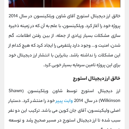
خالق ارز دیجیتال استورج آقای شاون ویلکینسون در سال 2014
پروژه خود را آغاز کرد. ویلکینسون، با علم به آن که در زمینه ذخیره
سازی مشکلات بسیار زیادی از جمله، از بین رفتن اطلاعات، گم
شدن، امنیت و... وجود دارد پلتفرمی را ایجاد کرد که هیچ کدام از
این مشکلات را نداشته باشد. بنابراین با انتشار ارز دیجیتال خود
برای این پروژه تامین سرمایه بسیار خوبی کرد.
خالق ارز دیجیتال استورج
ارز دیجیتال استورج توسط شاون ویلکینسون (Shawn
Wilkinson) در سال 2014
وایت پیپر
خود را منتشر کرد. دستیار
اصلی ولیکینسون، آقای جان کوین می باشد. ترکیب این دو نفر
سبب شده تا ارز دیجیتال استورج در مسیر صحیح رشد و توسعه