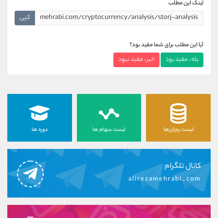
لینک این مطلب
کپی
آیا این مطلب برای شما مفید بود؟
بله ، مفید بود
خیر ، مفید نبود
لیست رمزارزها
لیست سهام ها
دوره ها
کانال تلگرام
alirezamehrabi_com