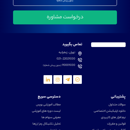
بدون پیش شماره
تماس بگیرید
تهران، زعفرانیه
021-22021030
90001030
(بدون پیش شماره)
پشتیبانی
دسترسی سریع
سوالات متداول
مطالب آموزشی بورس
دانلود اپلیکیشن اختصاصی
لیست دوره های آموزشی
نرم افزار های کاربردی
معرفی سهام ها
قوانین و مقررات
تحلیل تکنیکال رمز ارزها