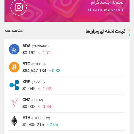
صفحه اینستاگرام
alireza.mehrabii
قیمت لحظه ای رمزارزها
مشاهده همه
ADA
(CARDANO)
$0.192
-1.71
BTC
(BITCOIN)
$64,547.134
0.83
XRP
(RIPPLE)
$1.049
-1.02
CHZ
(CHILIZ)
$0.032
-3.34
ETH
(ETHEREUM)
$1,905.215
2.05