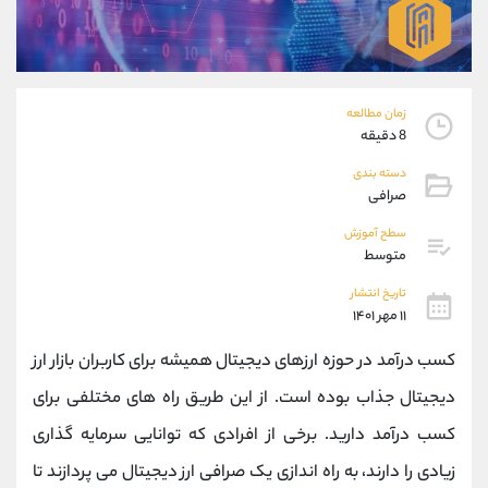
موبایل
09304891085
واتساپ
شروع گفتگو
تلگرام
@Armteam_admin_103
داخلی
103
زمان مطالعه
8 دقیقه
پشتیبان فروش
(ایمان پوراسماعیلی)
دسته بندی
موبایل
09927779040
صرافی
واتساپ
شروع گفتگو
سطح آموزش
تلگرام
@Armteam_admin_por
متوسط
داخلی
107
تاریخ انتشار
۱۱ مهر ۱۴۰۱
اطلاعات تماس
(دفتر فروش)
کسب درآمد در حوزه ارزهای دیجیتال همیشه برای کاربران بازار ارز
تلفن
021-22021030
تلفن
021-22021040
دیجیتال جذاب بوده است. از این طریق راه های مختلفی برای
بدون پیش شماره
90001030
کسب درآمد دارید. برخی از افرادی که توانایی سرمایه گذاری
اینستاگرام
@alireza.mehrabii
کانال تلگرام
@alirezamehrabi_com
زیادی را دارند، به راه اندازی یک صرافی ارز دیجیتال می پردازند تا