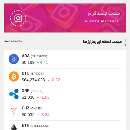
صفحه اینستاگرام
alireza.mehrabii
قیمت لحظه ای رمزارزها
مشاهده همه
ADA
(CARDANO)
$0.199
4.41
BTC
(BITCOIN)
$64,274.023
-0.22
XRP
(RIPPLE)
$1.030
-1.53
CHZ
(CHILIZ)
$0.032
-3.34
ETH
(ETHEREUM)