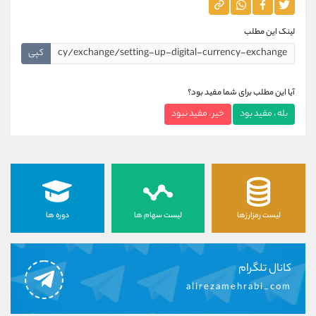
لینک این مطلب
کپی
آیا این مطلب برای شما مفید بود؟
بله ، مفید بود
خیر ، مفید نبود
لیست رمزارزها
لیست سهام ها
دوره ها
کانال تلگرام
alirezamehrabi_com