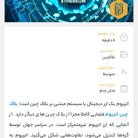
موبایل
09194198792
واتساپ
شروع گفتگو
تلگرام
@Armteam_admin_33
داخلی
118
زمان مطالعه
6 دقیقه
پشتیبان فروش
(فائزه تهرانی)
دسته بندی
موبایل
09101364784
بلاکچین
واتساپ
شروع گفتگو
تلگرام
@Armteam_admin_104
سطح آموزش
متوسط
داخلی
104
تاریخ انتشار
۱۹ آذر ۱۴۰۲
اطلاعات تماس
(دفتر فروش)
تلفن
021-22021030
اتریوم یک ارز دیجیتال با سیستم مبتنی بر بلاک چین است؛
بلاک
تلفن
021-22021040
چین اتریوم
فضایی کاملا مجزا از بلاک چین های دیگر دارد. از
بدون پیش شماره
90001030
آنجایی که ارز اتریوم غیرمتمرکز است، در سراسر جهان توسط
اینستاگرام
@alireza.mehrabii
کانال تلگرام
@alirezamehrabi_com
گره‌ها کنترل می‌شود، تفاوت‌هایی شکل می‌گیرد. اتریوم به