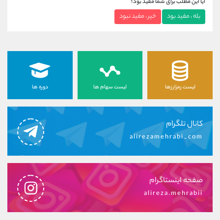
آیا این مطلب برای شما مفید بود؟
بله ، مفید بود
خیر ، مفید نبود
لیست رمزارزها
لیست سهام ها
دوره ها
کانال تلگرام
alirezamehrabi_com
صفحه اینستاگرام
alireza.mehrabii