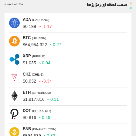
قیمت لحظه ای رمزارزها
مشاهده همه
ADA
(CARDANO)
$0.199
-1.17
BTC
(BITCOIN)
$64,954.322
0.27
XRP
(RIPPLE)
$1.035
0.04
CHZ
(CHILIZ)
$0.032
-3.34
ETH
(ETHEREUM)
$1,917.816
0.31
DOT
(POLKADOT)
$0.816
0.49
BNB
(BINANCE COIN)
$594.539
0.83