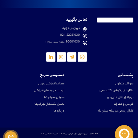
تماس بگیرید
تهران، زعفرانیه
021-22021030
90001030
(بدون پیش شماره)
پشتیبانی
دسترسی سریع
سوالات متداول
مطالب آموزشی بورس
دانلود اپلیکیشن اختصاصی
لیست دوره های آموزشی
نرم افزار های کاربردی
معرفی سهام ها
قوانین و مقررات
تحلیل تکنیکال رمز ارزها
کانال رسمی در پیام رسان بله
درباره ما
کلیه حقوق مادی و معنوی برای تیم آموزشی علیرضا محرابی محفوظ می باشد.