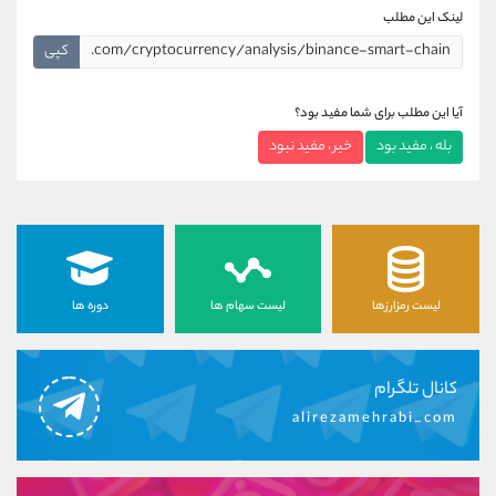
لینک این مطلب
کپی
آیا این مطلب برای شما مفید بود؟
بله ، مفید بود
خیر ، مفید نبود
لیست رمزارزها
لیست سهام ها
دوره ها
کانال تلگرام
alirezamehrabi_com