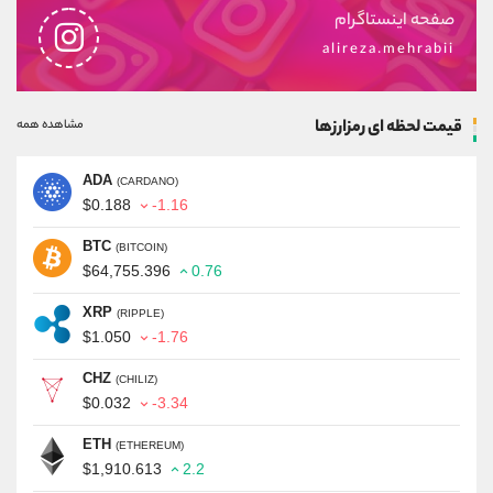
صفحه اینستاگرام
alireza.mehrabii
قیمت لحظه ای رمزارزها
مشاهده همه
ADA
(CARDANO)
$0.188
-1.16
BTC
(BITCOIN)
$64,755.396
0.76
XRP
(RIPPLE)
$1.050
-1.76
CHZ
(CHILIZ)
$0.032
-3.34
ETH
(ETHEREUM)
$1,910.613
2.2