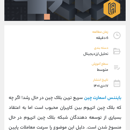
موبایل
09304891085
واتساپ
شروع گفتگو
تلگرام
@Armteam_admin_103
داخلی
103
زمان مطالعه
6 دقیقه
پشتیبان فروش
(فائزه تهرانی)
دسته بندی
موبایل
09101364784
تحلیل ارز دیجیتال
واتساپ
شروع گفتگو
تلگرام
@Armteam_admin_104
سطح آموزش
متوسط
داخلی
104
تاریخ انتشار
۱۷ دی ۱۴۰۱
اطلاعات تماس
(دفتر فروش)
تلفن
021-22021030
بایننس اسمارت چین
سریع ترین بلاک چین در حال رشد! اگر چه
تلفن
021-22021040
که بلاک چین اتریوم بین کاربران محبوب است اما به اعتقاد
بدون پیش شماره
90001030
بسیاری از توسعه دهندگان شبکه بلاک چین اتریوم در حال
اینستاگرام
@alireza.mehrabii
کانال تلگرام
@alirezamehrabi_com
منسوخ شدن است. دلیل این موضوع را سرعت معاملات پایین