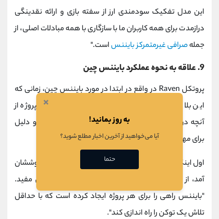
این مدل تفکیک سودمندی ارز از سفته بازی و ارائه نقدینگی
درازمدت برای همه کاربران ما با سازگاری با همه مبادلات اصلی، از
جمله
صرافی غیرمتمرکز بایننس
است."
9. علاقه به نحوه عملکرد بایننس چین
پروتکل Raven در واقع در ابتدا در مورد بایننس چین، زمانی که
×
این بلاک چین پیش نمایش شد، تردید داشت اما این پروژه از
به روز بمانید!
آنچه در بایننس چین مشاهده کردند خوشش آمد و دو دلیل
آیا می‌خواهید از آخرین اخبار مطلع شوید؟
برای مهاجرت آن ارائه کردند.
حتما
اول اینکه آنها از نحوه کار همه چیز در Binance Chain خوششان
آمد، از صدور توکن ساده تا مستندات عالی و ابزارهای مفید.
"بایننس راهی را برای هر پروژه ایجاد کرده است که با حداقل
تلاش یک توکن را راه اندازی کند".