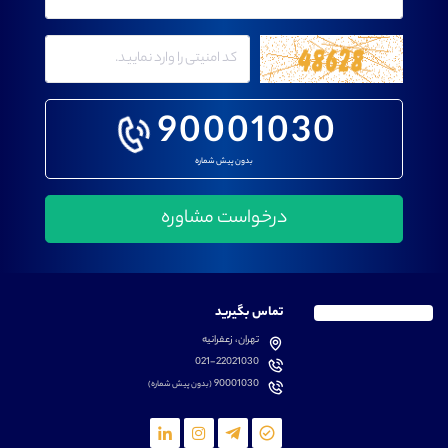
90001030
بدون پیش شماره
تماس بگیرید
تهران، زعفرانیه
021-22021030
90001030
(بدون پیش شماره)