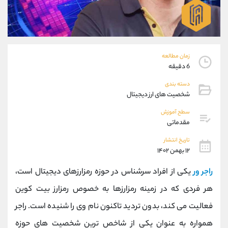
موبایل
09927779040
واتساپ
شروع گفتگو
تلگرام
@Armteam_admin_por
داخلی
107
زمان مطالعه
6 دقیقه
پشتیبان فروش
(یوسف فرخنده)
دسته بندی
موبایل
09194198792
شخصیت های ارز دیجیتال
واتساپ
شروع گفتگو
تلگرام
@Armteam_admin_33
سطح آموزش
مقدماتی
داخلی
118
تاریخ انتشار
۱۲ بهمن ۱۴۰۲
اطلاعات تماس
(دفتر فروش)
تلفن
021-22021030
راجر ور
یکی از افراد سرشناس در حوزه رمزارزهای دیجیتال است،
تلفن
021-22021040
هر فردی که در زمینه رمزارزها به خصوص رمزارز بیت کوین
بدون پیش شماره
90001030
فعالیت می کند، بدون تردید تاکنون نام وی را شنیده است. راجر
اینستاگرام
@alireza.mehrabii
کانال تلگرام
@alirezamehrabi_com
همواره به عنوان یکی از شاخص ترین شخصیت های حوزه