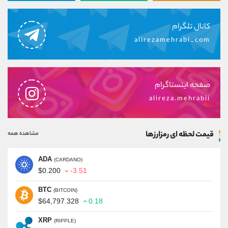
کانال تلگرام
alirezamehrabi_com
صفحه اینستاگرام
alireza.mehrabii
قیمت لحظه ای رمزارزها
مشاهده همه
ADA
(CARDANO)
$0.200
-3.51
BTC
(BITCOIN)
$64,797.328
0.18
XRP
(RIPPLE)