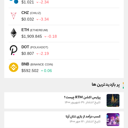
$1.021
-2.34
CHZ
(CHILIZ)
$0.032
-3.34
ETH
(ETHEREUM)
$1,909.845
-0.18
DOT
(POLKADOT)
$0.807
-2.19
BNB
(BINANCE COIN)
$592.502
0.06
پر بازدیدترین ها
پرایس اکشن RTM چیست؟
تاریخ انتشار : ۲۹ شهریور ۱۴۰۰
کسب درآمد از بازی تتان آرنا
تاریخ انتشار : ۲۲ مهر ۱۴۰۰