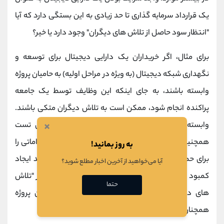
یک قرارداد سرمایه گذاری تا حد زیادی به این بستگی دارد که آیا
"انتظار سود حاصل از تلاش های دیگران" وجود دارد یا خیر؟
برای مثال، اگر خریداران یک دارایی دیجیتال برای توسعه و
نگهداری شبکه دیجیتال (به ویژه در مراحل اولیه) به حامیان پروژه
وابسته باشند، به جای اینکه این وظایف توسط یک جامعه
پراکنده انجام شود، ممکن است به تلاش دیگران متکی باشند.
×
وابسته و غیروابسته بودن کاربران به دیگران در این تست
همچنین در صورتی انجام می شود که حامیان پروژه اقداماتی را
به روز بمانید!
برای حمایت از قیمت دارایی دیجیتال انجام دهند، مانند ایجاد
آیا می‌خواهید از آخرین اخبار مطلع شوید؟
کمبود از طریق
سوزاندن توکن
. راه دیگری که تست معیار "تلاش
حتما
های دیگران" را برآورده می کند این است که حامیان پروژه
همچنان در نقش مدیریتی عمل کنند.