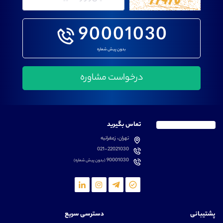
90001030
بدون پیش شماره
تماس بگیرید
تهران، زعفرانیه
021-22021030
90001030
(بدون پیش شماره)
پشتیبانی
دسترسی سریع