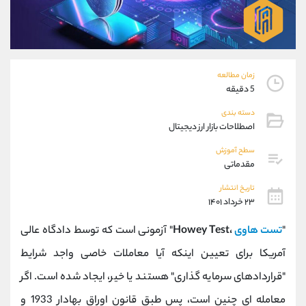
موبایل
09194198792
واتساپ
شروع گفتگو
تلگرام
@Armteam_admin_33
داخلی
118
زمان مطالعه
5 دقیقه
پشتیبان فروش
(محسن یزدی)
دسته بندی
موبایل
09304891085
اصطلاحات بازار ارز دیجیتال
واتساپ
شروع گفتگو
تلگرام
@Armteam_admin_103
سطح آموزش
مقدماتی
داخلی
103
تاریخ انتشار
۲۳ خرداد ۱۴۰۱
اطلاعات تماس
(دفتر فروش)
تلفن
021-22021030
"
تست هاوی
،Howey Test
" آزمونی است که توسط دادگاه عالی
تلفن
021-22021040
آمریکا برای تعیین اینکه آیا معاملات خاصی واجد شرایط
بدون پیش شماره
90001030
"قراردادهای سرمایه گذاری" هستند یا خیر، ایجاد شده است. اگر
اینستاگرام
@alireza.mehrabii
کانال تلگرام
@alirezamehrabi_com
معامله ای چنین است، پس طبق قانون اوراق بهادار 1933 و