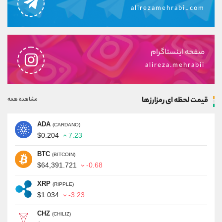
alirezamehrabi_com
صفحه اینستاگرام
alireza.mehrabii
قیمت لحظه ای رمزارزها
مشاهده همه
ADA
(CARDANO)
$0.204
7.23
BTC
(BITCOIN)
$64,391.721
-0.68
XRP
(RIPPLE)
$1.034
-3.23
CHZ
(CHILIZ)