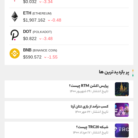
$0.032
-3.34
ETH
(ETHEREUM)
$1,907.162
-0.48
DOT
(POLKADOT)
$0.822
-3.48
BNB
(BINANCE COIN)
$590.572
-1.55
پر بازدیدترین ها
پرایس اکشن RTM چیست؟
تاریخ انتشار : ۲۹ شهریور ۱۴۰۰
کسب درآمد از بازی تتان آرنا
تاریخ انتشار : ۲۲ مهر ۱۴۰۰
شبکه TRC20 چیست؟
تاریخ انتشار : ۱۷ مرداد ۱۴۰۰