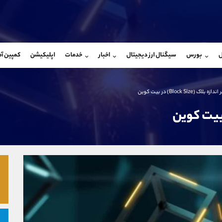
بان فروش
پشتیبان فروش
(محسن یزدی)
(ایمان پوراسماعیلی)
ل
بورس
سیگنال ارز دیجیتال
اخبار
خدمات
اپلیکیشن
کمپین آ
09304891085
موبایل
9927779040
شروع گفتگو
واتساپ
شروع گفتگ
@Armteam_admin_103
تلگرام
Armteam_admin_por
ازه بلاک (Block Size) در بیت کوین
103
داخلی
07