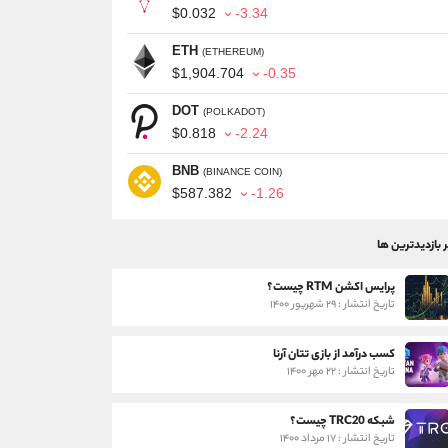
$0.032
-3.34
ETH
(ETHEREUM)
$1,904.704
-0.35
DOT
(POLKADOT)
$0.818
-2.24
BNB
(BINANCE COIN)
$587.382
-1.26
ر بازدیدترین ها
پرایس اکشن RTM چیست؟
تاریخ انتشار : ۲۹ شهریور ۱۴۰۰
کسب درآمد از بازی تتان آرنا
تاریخ انتشار : ۲۲ مهر ۱۴۰۰
شبکه TRC20 چیست؟
تاریخ انتشار : ۱۷ مرداد ۱۴۰۰