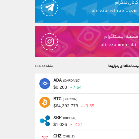
کانال تلگرام
alirezamehrabi_com
صفحه اینستاگرام
alireza.mehrabii
یمت لحظه ای رمزارزها
مشاهده همه
ADA
(CARDANO)
$0.203
7.64
BTC
(BITCOIN)
$64,392.779
-0.55
XRP
(RIPPLE)
$1.026
-2.31
CHZ
(CHILIZ)