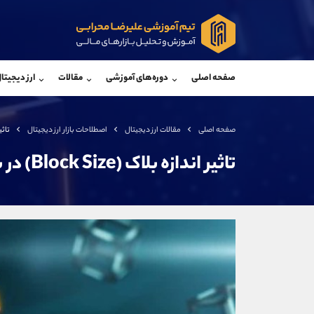
پشتیبان فروش
پشتی
(فائزه تهرانی)
صفحه اصلی
دوره‌های آموزشی
مقالات
ارز دیجیتا
موبایل
09101364784
موبایل
واتساپ
شروع گفتگو
واتساپ
تلگرام
@Armteam_admin_104
تلگرام
صفحه اصلی
مقالات ارز دیجیتال
اصطلاحات بازار ارز دیجیتال
تاثیر اند
داخلی
104
داخلی
تاثیر اندازه بلاک (Block Size) در بیت کوین
اطلاعات تماس
(دفتر فروش)
تلفن
تلفن
بدون پیش شماره
اینستاگرام
کانال تلگرام
کانال بله