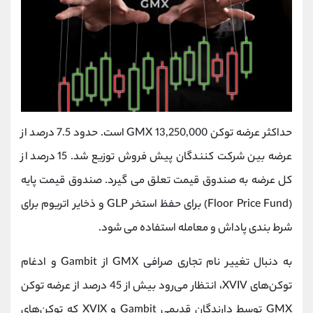
حداکثر عرضه توکن GMX 13,250,000 است. حدود 7.5 درصد از
عرضه بین شرکت کنندگان پیش فروش توزیع شد. 15 درصد از
کل عرضه به صندوق قیمت تعلق می گیرد. صندوق قیمت پایه
(Floor Price Fund) برای حفظ استخر GLP و ذخایر اتریوم برای
شرط بندی پاداش و معامله استفاده می شود.
به دنبال تغییر نام تجاری صرافی GMX از Gambit و ادغام
توکن‌های XVIV، انتظار می‌رود بیش از 45 درصد از عرضه توکن
GMX توسط دارندگان قدیمی Gambit و XVIX که توکن‌های