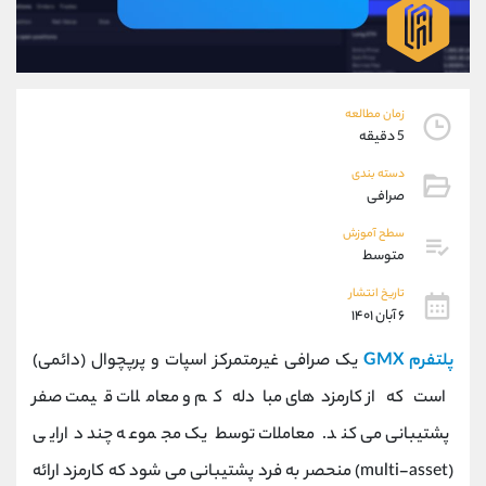
موبایل
09304891085
واتساپ
شروع گفتگو
تلگرام
@Armteam_admin_103
داخلی
103
زمان مطالعه
5 دقیقه
پشتیبان فروش
(فائزه تهرانی)
دسته بندی
موبایل
09101364784
صرافی
واتساپ
شروع گفتگو
سطح آموزش
تلگرام
@Armteam_admin_104
متوسط
داخلی
104
تاریخ انتشار
۶ آبان ۱۴۰۱
اطلاعات تماس
(دفتر فروش)
پلتفرم GMX
یک صرافی غیرمتمرکز اسپات و پرپچوال (دائمی)
تلفن
021-22021030
تلفن
021-22021040
است که از کارمزدهای مبادله کم و معاملات قیمت صفر
بدون پیش شماره
90001030
پشتیبانی می کند. معاملات توسط یک مجموعه چند دارایی
اینستاگرام
@alireza.mehrabii
کانال تلگرام
@alirezamehrabi_com
(multi-asset) منحصر به فرد پشتیبانی می شود که کارمزد ارائه