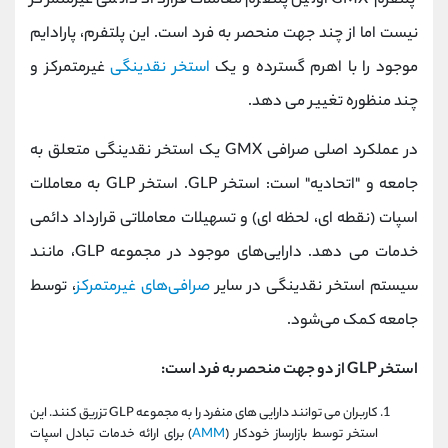
پلتفرم GMX اولین پلتفرم معاملات قرارداد دائمی غیرمتمرکز
نیست اما از چند جهت منحصر به فرد است. این پلتفرم، پارادایم
موجود را با اهرم گسترده و یک
استخر نقدینگی
غیرمتمرکز و
چند منظوره تغییر می دهد.
در عملکرد اصلی صرافی GMX یک استخر نقدینگی متعلق به
جامعه و "اتحادیه" است: استخر GLP. استخر GLP به معاملات
اسپات (نقطه ای، لحظه ای) و تسهیلات معاملاتی قرارداد دائمی
خدمات می دهد. دارایی‌های موجود در مجموعه GLP، مانند
سیستم استخر نقدینگی در سایر
صرافی‌های غیرمتمرکز
، توسط
جامعه کمک می‌شود.
استخر GLP از دو جهت منحصر به فرد است:
کاربران می توانند دارایی های منفرد را به مجموعه GLP تزریق کنند. این
استخر توسط بازارساز خودکار (
AMM
) برای ارائه خدمات تبادل اسپات