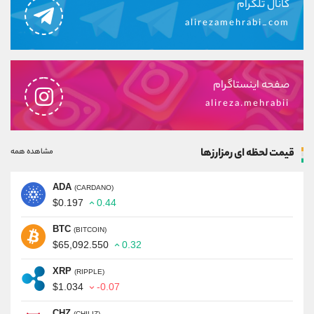
کانال تلگرام
alirezamehrabi_com
صفحه اینستاگرام
alireza.mehrabii
قیمت لحظه ای رمزارزها
مشاهده همه
ADA
(CARDANO)
$0.197
0.44
BTC
(BITCOIN)
$65,092.550
0.32
XRP
(RIPPLE)
$1.034
-0.07
CHZ
(CHILIZ)