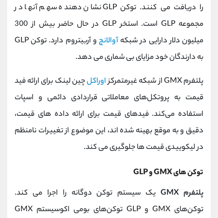
را دریافت می کنند. توکن GLP نشان دهنده سهم آنها در
مجموعه GLP است. استخر GLP در حال حاضر بیش از 300
میلیون دلار دارایی در شبکه
آوالانچ
و آربیتروم دارد. توکن GLP
به دارندگان خود مزایای بی شماری می دهد.
پلتفرم GMX از شبکه غیرمتمرکز
اوراکل
چین لینک برای ارائه فید
قیمت به پروتکل‌های معاملاتی قراردادی دائمی و اسپات
استفاده می‌کند. فیدهای قیمت برای ارائه داده های قیمت،
دقیق و به موقع بهینه شده اند، این موضوع از تغییرات نامنظم
در لیکوییدی قیمت ها جلوگیری می کند.
توکن های GMX و GLP
پلتفرم GMX
یک سیستم توکن دوگانه را اجرا می کند.
توکن‌های GMX و GLP توکن‌های بومی اکوسیستم GMX