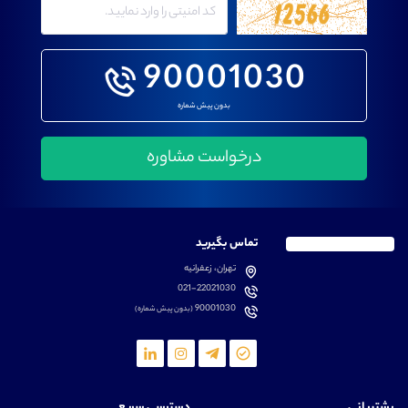
90001030
بدون پیش شماره
تماس بگیرید
تهران، زعفرانیه
021-22021030
90001030
(بدون پیش شماره)
پشتیبانی
دسترسی سریع