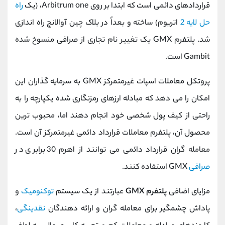
قراردادهای دائمی است که ابتدا بر روی Arbitrum one، (یک
راه
حل لایه 2
اتریوم) ساخته و بعداً در بلاک چین آوالانچ راه اندازی
شد. پلتفرم GMX یک تغییر نام تجاری از صرافی منسوخ شده
Gambit است.
پروتکل معاملات اسپات غیرمتمرکز GMX به سرمایه گذاران این
امکان را می دهد که مبادله ارزهای رمزنگاری شده یکپارچه را به
راحتی از کیف پول شخصی خود انجام دهند اما، محبوب ترین
محصول آن، پلتفرم معاملات قرارداد دائمی غیرمتمرکز آن است.
معامله گران قرارداد دائمی می توانند از اهرم 30 برابری در
صرافی
GMX استفاده کنند.
مزایای اضافی
پلتفرم GMX
عبارتند از یک سیستم
توکنومیک
و
پاداش چشمگیر برای معامله گران و ارائه دهندگان
نقدینگی
،