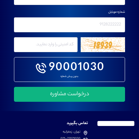
شماره موبایل
90001030
بدون پیش شماره
تماس بگیرید
تهران، زعفرانیه
021-22021030