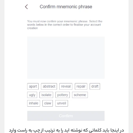
در اینجا باید کلماتی که نوشته اید را به ترتیب از چپ به راست وارد