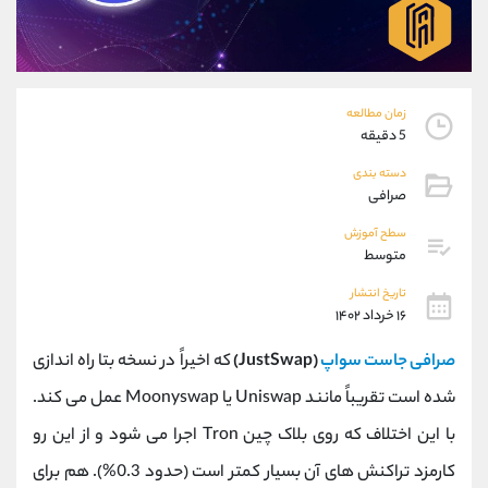
موبایل
09304891085
واتساپ
شروع گفتگو
تلگرام
@Armteam_admin_103
داخلی
103
زمان مطالعه
5 دقیقه
پشتیبان فروش
(ایمان پوراسماعیلی)
دسته بندی
موبایل
09927779040
صرافی
واتساپ
شروع گفتگو
سطح آموزش
تلگرام
@Armteam_admin_por
متوسط
داخلی
107
تاریخ انتشار
۱۶ خرداد ۱۴۰۲
اطلاعات تماس
(دفتر فروش)
صرافی جاست سواپ
(JustSwap)
که اخیراً در نسخه بتا راه اندازی
تلفن
021-22021030
تلفن
021-22021040
شده است تقریباً مانند Uniswap یا Moonyswap عمل می کند.
بدون پیش شماره
90001030
با این اختلاف که روی بلاک چین Tron اجرا می شود و از این رو
اینستاگرام
@alireza.mehrabii
کانال تلگرام
@alirezamehrabi_com
کارمزد تراکنش های آن بسیار کمتر است (حدود 0.3%). هم برای