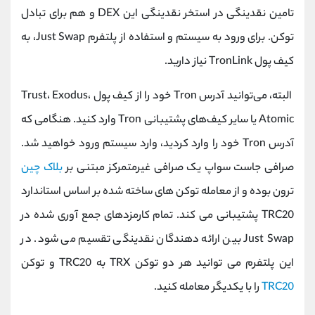
کانال بله
@alirezamehrabi_official
تامین نقدینگی در استخر نقدینگی این DEX و هم برای تبادل
توکن. برای ورود به سیستم و استفاده از پلتفرم Just Swap، به
کیف پول TronLink نیاز دارید.
البته، می‌توانید آدرس Tron خود را از کیف پول Trust، Exodus،
Atomic یا سایر کیف‌های پشتیبانی Tron وارد کنید. هنگامی که
آدرس Tron خود را وارد کردید، وارد سیستم ورود خواهید شد.
صرافی جاست سواپ یک صرافی غیرمتمرکز مبتنی بر
بلاک چین
ترون بوده و از معامله توکن های ساخته شده بر اساس استاندارد
TRC20 پشتیبانی می کند. تمام کارمزدهای جمع آوری شده در
Just Swap بین ارائه دهندگان نقدینگی تقسیم می شود. در
این پلتفرم می توانید هر دو توکن TRX به TRC20 و توکن
TRC20
را با یکدیگر معامله کنید.