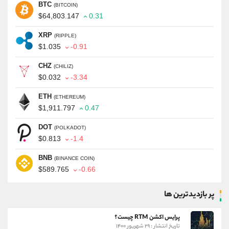
BTC
(BITCOIN)
$64,803.147
0.31
XRP
(RIPPLE)
$1.035
-0.91
CHZ
(CHILIZ)
$0.032
-3.34
ETH
(ETHEREUM)
$1,911.797
0.47
DOT
(POLKADOT)
$0.813
-1.4
BNB
(BINANCE COIN)
$589.765
-0.66
پر بازدیدترین ها
پرایس اکشن RTM چیست؟
تاریخ انتشار : ۲۹ شهریور ۱۴۰۰