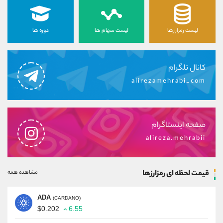
لیست رمزارزها
لیست سهام ها
دوره ها
کانال تلگرام
alirezamehrabi_com
صفحه اینستاگرام
alireza.mehrabii
قیمت لحظه ای رمزارزها
مشاهده همه
ADA
(CARDANO)
$0.202
6.55