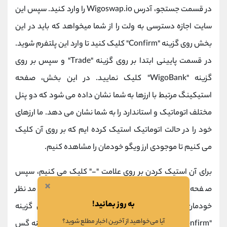
در قسمت جستجو، آدرس Wigoswap.io را وارد کنید. سپس این
سایت اجازه دسترسی به ولت را از شما میخواهد که باید در این
بخش روی گزینه "Confirm" کلیک کنید تا وارد این پلتفرم شوید.
در قسمت پایینی ابتدا بر روی گزینه "Trade" و سپس بر روی
گزینه "WigoBank" کلیک نمایید. در این بخش، صفحه
استیکینگ مرتبط با ارزها به شما نشان داده می شود که دو پنل
مختلف اتوماتیک و استاندارد را به شما نشان می دهد. ما ارزهای
خود را در حالت اتوماتیک استیک کرده ایم که بر روی آن کلیک
می کنیم تا موجودی ارز ویگو خودمان را مشاهده کنیم.
برای آن استیک کردن بر روی علامت "-" کلیک می کنیم، سپس
×
صفحه ای به ما نشان داده می شود تا بتوانیم درصد مد نظر
به روز بمانید!
خودمان جهت فروش را وارد کنیم، در ادامه بر روی گزینه
آیا می‌خواهید از آخرین اخبار مطلع شوید؟
"Confirm" کلیک می کنیم. در صفحه "Withdraw" هزینه گس