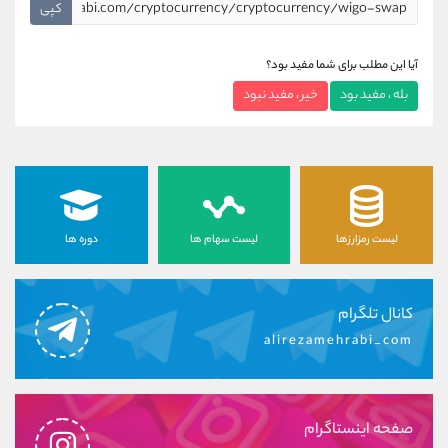
کپی
آیا این مطلب برای شما مفید بود؟
بله ، مفید بود
خیر ، مفید نبود
لیست رمزارزها
لیست سهام ها
دوره ها
کانال تلگرام
alirezamehrabi_com
صفحه اینستاگرام