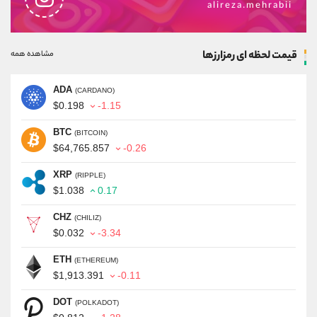
alireza.mehrabii
قیمت لحظه ای رمزارزها
مشاهده همه
ADA
(CARDANO)
$0.198
-1.15
BTC
(BITCOIN)
$64,765.857
-0.26
XRP
(RIPPLE)
$1.038
0.17
CHZ
(CHILIZ)
$0.032
-3.34
ETH
(ETHEREUM)
$1,913.391
-0.11
DOT
(POLKADOT)