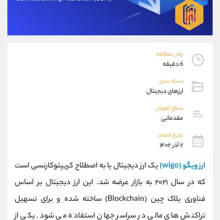
موبایل
09304891085
واتساپ
شروع گفتگو
تلگرام
@Armteam_admin_103
داخلی
103
زمان مطالعه
6 دقیقه
پشتیبان فروش
(ایمان پوراسماعیلی)
دسته بندی
موبایل
09927779040
ارزهای دیجیتال
واتساپ
شروع گفتگو
تلگرام
@Armteam_admin_por
سطح آموزش
مقدماتی
داخلی
107
تاریخ انتشار
۷ آذر ۱۴۰۲
اطلاعات تماس
(دفتر فروش)
تلفن
021-22021030
ارز ویگو (wigo)
یک ارز دیجیتال یا به اصطلاح کریپتوکارنسی است
تلفن
021-22021040
که در سال ۲۰۲۱ به بازار عرضه شد. این ارز دیجیتال بر اساس
بدون پیش شماره
90001030
فناوری بلاک چین (Blockchain) ساخته شده و برای تسهیل
اینستاگرام
@alireza.mehrabii
کانال تلگرام
@alirezamehrabi_com
تراکنش های مالی در سراسر جهان استفاده می شود. یکی از