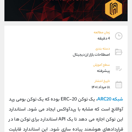
موبایل
09304891085
واتساپ
شروع گفتگو
تلگرام
@Armteam_admin_103
داخلی
103
زمان مطالعه
4 دقیقه
پشتیبان فروش
(فائزه تهرانی)
دسته بندی
موبایل
09101364784
اصطلاحات بازار ارز دیجیتال
واتساپ
شروع گفتگو
تلگرام
@Armteam_admin_104
سطح آموزش
پیشرفته
داخلی
104
تاریخ انتشار
۱۸ مرداد ۱۴۰۱
اطلاعات تماس
(دفتر فروش)
تلفن
021-22021030
شبکه ARC20
، یک توکن ERC-20 بوده که یک توکن بومی رپد
تلفن
021-22021040
آوالانچ است که مشابه با رپدآواکس ایجاد می شود. استاندارد
بدون پیش شماره
90001030
این توکن اجازه می دهد تا یک API استاندارد برای توکن ها در
اینستاگرام
@alireza.mehrabii
کانال تلگرام
@alirezamehrabi_com
قراردادهای هوشمند پیاده سازی شود. این استاندارد قابلیت