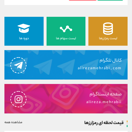
لیست رمزارزها
لیست سهام ها
دوره ها
کانال تلگرام
alirezamehrabi_com
صفحه اینستاگرام
alireza.mehrabii
قیمت لحظه ای رمزارزها
مشاهده همه