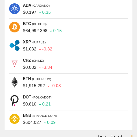
ADA
(CARDANO)
$0.197
0.35
BTC
(BITCOIN)
$64,992.398
0.15
XRP
(RIPPLE)
$1.032
-0.32
CHZ
(CHILIZ)
$0.032
-3.34
ETH
(ETHEREUM)
$1,915.292
-0.08
DOT
(POLKADOT)
$0.810
0.21
BNB
(BINANCE COIN)
$604.027
0.09