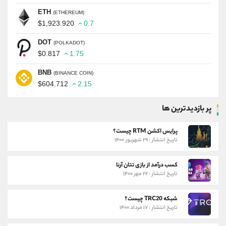
ETH
(ETHEREUM)
$1,923.920
0.7
DOT
(POLKADOT)
$0.817
1.75
BNB
(BINANCE COIN)
$604.712
2.15
پر بازدیدترین ها
پرایس اکشن RTM چیست؟
تاریخ انتشار : ۲۹ شهریور ۱۴۰۰
کسب درآمد از بازی تتان آرنا
تاریخ انتشار : ۲۲ مهر ۱۴۰۰
شبکه TRC20 چیست؟
تاریخ انتشار : ۱۷ مرداد ۱۴۰۰