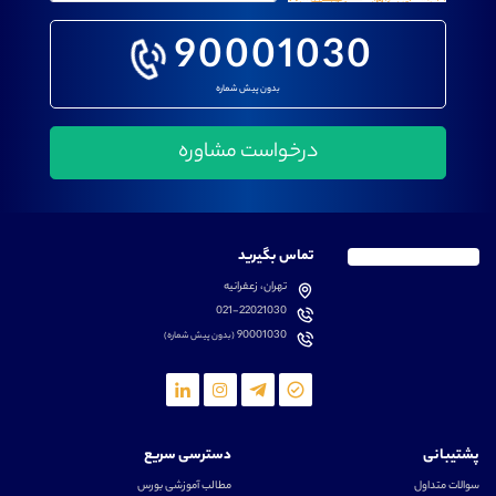
90001030
بدون پیش شماره
تماس بگیرید
تهران، زعفرانیه
021-22021030
90001030
(بدون پیش شماره)
پشتیبانی
دسترسی سریع
سوالات متداول
مطالب آموزشی بورس