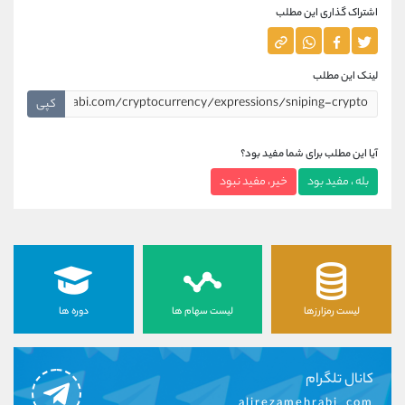
اشتراک گذاری این مطلب
لینک این مطلب
کپی
آیا این مطلب برای شما مفید بود؟
بله ، مفید بود
خیر ، مفید نبود
لیست رمزارزها
لیست سهام ها
دوره ها
کانال تلگرام
alirezamehrabi_com