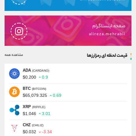
صفحه اینستاگرام
alireza.mehrabii
قیمت لحظه ای رمزارزها
مشاهده همه
ADA
(CARDANO)
$0.200
0.9
BTC
(BITCOIN)
$65,079.325
0.69
XRP
(RIPPLE)
$1.046
3.01
CHZ
(CHILIZ)
$0.032
-3.34