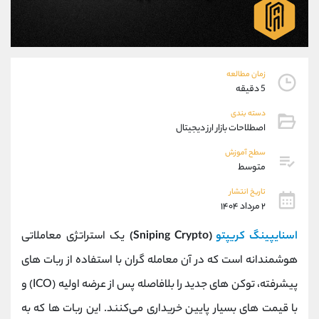
موبایل
09304891085
واتساپ
شروع گفتگو
تلگرام
@Armteam_admin_103
داخلی
103
زمان مطالعه
5 دقیقه
پشتیبان فروش
(یوسف فرخنده)
دسته بندی
موبایل
09194198792
اصطلاحات بازار ارز دیجیتال
واتساپ
شروع گفتگو
سطح آموزش
تلگرام
@Armteam_admin_33
متوسط
داخلی
118
تاریخ انتشار
۲ مرداد ۱۴۰۴
اطلاعات تماس
(دفتر فروش)
اسنایپینگ کریپتو
(Sniping Crypto)
یک استراتژی معاملاتی
تلفن
021-22021030
تلفن
021-22021040
هوشمندانه است که در آن معامله‌ گران با استفاده از ربات‌ های
بدون پیش شماره
90001030
پیشرفته، توکن ‌های جدید را بلافاصله پس از عرضه اولیه (ICO) و
اینستاگرام
@alireza.mehrabii
کانال تلگرام
@alirezamehrabi_com
با قیمت‌ های بسیار پایین خریداری می‌کنند. این ربات ‌ها که به