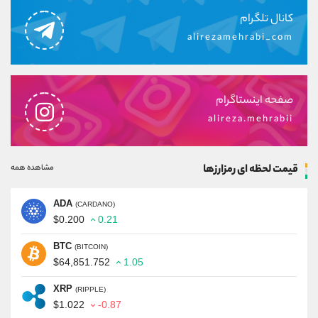
کانال تلگرام
alirezamehrabi_com
صفحه اینستاگرام
alireza.mehrabii
قیمت لحظه ای رمزارزها
مشاهده همه
ADA
(CARDANO)
$0.200
0.21
BTC
(BITCOIN)
$64,851.752
1.05
XRP
(RIPPLE)
$1.022
-0.87