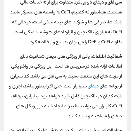
سی فای و دیفای
دو رویکرد متفاوت برای ارائه خدمات مالی
هستند. همانطور که گفتیم، CeFi به واسطه های متمرکز مانند
بانک ها، صرافی ها و شرکت های بیمه متکی است، در حالی که
DeFi به فناوری بلاک چین و قراردادهای هوشمند متکی است.
تفاوت CeFi و DeFi
را می توان به شرح زیر خلاصه کرد:
شفافیت اطلاعات:
یکی از ویژگی های دیفای شفافیت بالای
اطلاعات ارائه شده در سرویس ها است. این ویژگی در واقع یکی
از مزیت های این صنعت نسبت به سی فای می باشد. کد بسیاری
از برنامه های
دیفای
منبع باز است. حتی اگر اینطور نباشد، اجرای و
بایت کد آن در بلاک چین قابل تأیید خواهد بود. بنابراین، برخلاف
CeFi، کاربران می توانند تغییرات ایجاد شده در پروتکل های
دیفای را مشاهده و تایید کنند.
معاملات اتمی:
قابلیت اتمی کردن تراکنش ها یکی دیگر از تفاوت