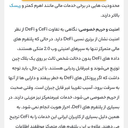
محدودیت هایی در برخی خدمات مالی مانند اهرم کمتر و
ریسک
بالاتر دارند.
امنیت و حریم خصوصی:
نگاهی به تفاوت CeFi و DeFi از نظر
امنیت نشان از برتری نسبی DeFi دارد. در حالی که پلتفرم‌ های
مالی متمرکز تنها به سپرهای امنیتی وب 2.0 متکی هستند،
داده ‌های DeFi بدون دخالت شخص ثالث بر روی یک بلاک چین
توزیع می‌شوند و غیرقابل ردیابی هستند. با این حال، باید توجه
داشت که اگر پروتکل های DeFi به خطر بیفتد و دارایی ها از آنها
به سرقت برود، آسیب تقریبا غیر قابل جبران است. وقتی صحبت
از حریم خصوصی می شود، خدمات غیرمتمرکز نیز مزیتی دارند. در
بسیاری از پلتفرم ‌های DeFi، احراز هویت انجام نمی ‌شود. به
همین دلیل بسیاری از کاربران ایرانی این خدمات را به CeFi ترجیح
می دهند. علاوه بر این، پلتفرم ‌های متمرکز موظفند اطلاعات