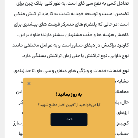
تعادل کمی به نفع سی فای است. به طور کلی، بلاک چین برای
تضمین امنیت و توسعه خود به شدت به کارمزد تراکنش متکی
است؛ در حالی که پلتفرم های متمرکز فرصت های بیشتری برای
کاهش هزینه ها و جذب مشتریان بیشتر دارند؛ علاوه بر این،
کارمزد تراکنش در دیفای شناور است و به عوامل مختلفی مانند
نوع دارایی، نوع تراکنش یا حتی زمان تراکنش بستگی دارد.
نوع خدمات:
خدمات و ویژگی های دیفای و سی فای تا حد زیادی
مشابه هستند. هر دو امکان وام، استقراض، انواع مختلف
×
معاملات،
توکن
‌سازی و سپرده‌گذاری را فراهم می‌کنند. با این
به روز بمانید!
حال، پلتفرم ‌های CeFi، مانند بسیاری از صرافی ‌های متمرکز
آیا می‌خواهید از آخرین اخبار مطلع شوید؟
ارزهای دیجیتال، خدمات مهم دیگری به نام تجارت
فیات
به
حتما
کریپتو را نیز ارائه می‌دهند. در این پلتفرم‌ ها امکان ثبت و شارژ
حساب ‌ها با ارزهای فیات نیز بیشتر است. از جنبه منفی، آنها