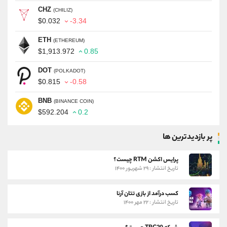
CHZ
(CHILIZ)
$0.032
-3.34
ETH
(ETHEREUM)
$1,913.972
0.85
DOT
(POLKADOT)
$0.815
-0.58
BNB
(BINANCE COIN)
$592.204
0.2
پر بازدیدترین ها
پرایس اکشن RTM چیست؟
تاریخ انتشار : ۲۹ شهریور ۱۴۰۰
کسب درآمد از بازی تتان آرنا
تاریخ انتشار : ۲۲ مهر ۱۴۰۰