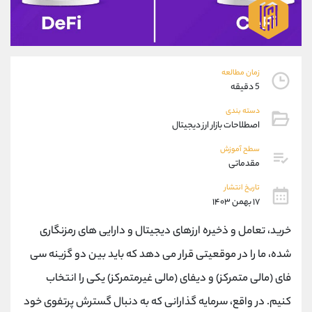
موبایل
09304891085
واتساپ
شروع گفتگو
تلگرام
@Armteam_admin_103
داخلی
103
زمان مطالعه
5 دقیقه
پشتیبان فروش
(ایمان پوراسماعیلی)
دسته بندی
موبایل
09927779040
اصطلاحات بازار ارز دیجیتال
واتساپ
شروع گفتگو
سطح آموزش
تلگرام
@Armteam_admin_por
مقدماتی
داخلی
107
تاریخ انتشار
۱۷ بهمن ۱۴۰۳
اطلاعات تماس
(دفتر فروش)
خرید، تعامل و ذخیره ارزهای دیجیتال و دارایی های رمزنگاری
تلفن
021-22021030
تلفن
021-22021040
شده، ما را در موقعیتی قرار می دهد که باید بین دو گزینه سی
بدون پیش شماره
90001030
فای (مالی متمرکز) و دیفای (مالی غیرمتمرکز) یکی را انتخاب
اینستاگرام
@alireza.mehrabii
کانال تلگرام
@alirezamehrabi_com
کنیم. در واقع، سرمایه گذارانی که به دنبال گسترش پرتفوی خود