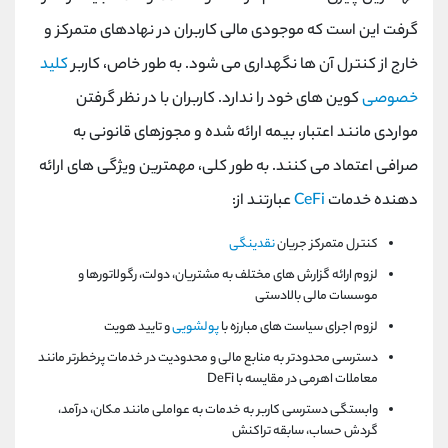
گرفت این است که موجودی مالی کاربران در نهادهای متمرکز و
خارج از کنترل آن ها نگهداری می شود. به طور خاص، کاربر
کلید
خصوصی
کوین های خود را ندارد. کاربران با در نظر گرفتن
مواردی مانند اعتبار، بیمه ارائه شده و مجوزهای قانونی به
صرافی اعتماد می کنند. به طور کلی، مهمترین ویژگی های ارائه
دهنده خدمات
CeFi
عبارتند از:
کنترل متمرکز جریان
نقدینگی
لزوم ارائه گزارش های مختلف به مشتریان، دولت، رگولاتورها و
موسسات مالی بالادستی
لزوم اجرای سیاست های مبارزه با
پولشویی
و تایید هویت
دسترسی محدودتر به منابع مالی و محدودیت در خدمات پرخطرتر مانند
معاملات اهرمی در مقایسه با DeFi
وابستگی دسترسی کاربر به خدمات به عواملی مانند مکان، درآمد،
گردش حساب، سابقه تراکنش