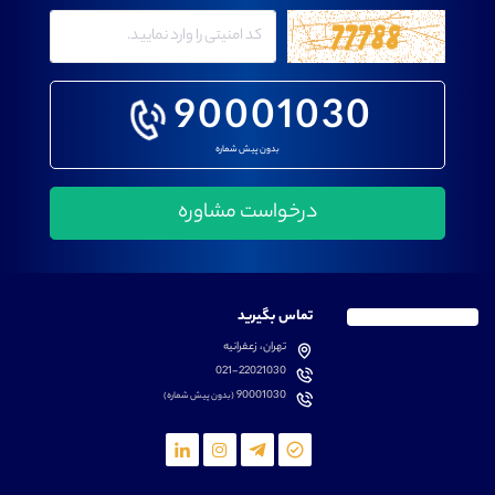
90001030
بدون پیش شماره
تماس بگیرید
تهران، زعفرانیه
021-22021030
90001030
(بدون پیش شماره)