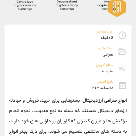
موبایل
09927779040
واتساپ
شروع گفتگو
تلگرام
@Armteam_admin_por
داخلی
107
زمان مطالعه
8 دقیقه
پشتیبان فروش
(یوسف فرخنده)
دسته بندی
موبایل
09194198792
صرافی
واتساپ
شروع گفتگو
سطح آموزش
تلگرام
@Armteam_admin_33
متوسط
داخلی
118
تاریخ انتشار
۱۸ اسفند ۱۴۰۳
اطلاعات تماس
(دفتر فروش)
انواع صرافی ‌ارز دیجیتال
، بسترهایی برای خرید، فروش و مبادله
تلفن
021-22021030
تلفن
021-22021040
ارزهای دیجیتال هستند که بسته به نوع مدیریت، نحوه انجام
بدون پیش شماره
90001030
تراکنش ‌ها و میزان کنترلی که کاربران بر دارایی‌ های خود دارند،
اینستاگرام
@alireza.mehrabii
کانال تلگرام
@alirezamehrabi_com
به دسته‌ های مختلفی تقسیم می ‌شوند. برای درک بهتر انواع