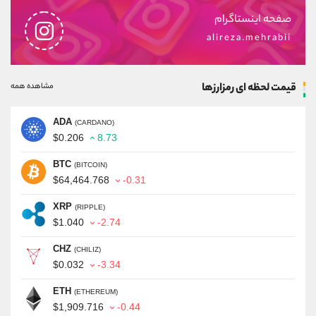
صفحه اینستاگرام
alireza.mehrabii
قیمت لحظه ای رمزارزها
مشاهده همه
ADA
(CARDANO)
$0.206
8.73
BTC
(BITCOIN)
$64,464.768
-0.31
XRP
(RIPPLE)
$1.040
-2.74
CHZ
(CHILIZ)
$0.032
-3.34
ETH
(ETHEREUM)
$1,909.716
-0.44