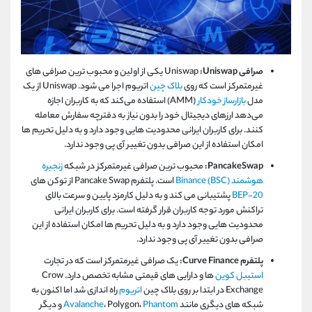
صرافی
Uniswap
:Uniswap
یکی از اولین و محبوب ترین صرافی های
غیرمتمرکز است که روی
بلاک چین
اتریوم اجرا می شود. Uniswap از یک
مدل
بازارساز خودکار
(AMM) استفاده می‌کند که به کاربران اجازه
می‌دهد ارزهای دیجیتال خود را بدون نیاز به دفترچه سفارش معامله
کنند. برای کاربران ایرانی محدودیت هایی وجود دارد و به دلیل تحریم ها
امکان استفاده از این صرافی بدون تغییر آی پی وجود ندارد.
PancakeSwap:
محبوب ترین صرافی غیرمتمرکز در شبکه
زنجیره
هوشمند Binance (BSC)
است. پلتفرم Pancake Swap از توکن های
BEP-20
پشتیبانی می کند و به دلیل کارمزد پایین و سرعت بالای
تراکنش مورد توجه کاربران قرار گرفته است. برای کاربران ایرانی
محدودیت هایی وجود دارد و به دلیل تحریم ها امکان استفاده از این
صرافی بدون تغییر آی پی وجود ندارد.
پلتفرم Curve Finance:
یک صرافی غیرمتمرکز است که در تجارت
استیبل کوین
ها و دارایی های قیمتی مشابه تخصص دارد. Crow
Exchange در ابتدا بر روی بلاک چین
اتریوم
راه اندازی شد اما اکنون به
شبکه های دیگری مانند
Phantom
، Polygon،
Avalanche
و دیگر