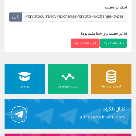
لینک این مطلب
کپی
آیا این مطلب برای شما مفید بود؟
بله ، مفید بود
خیر ، مفید نبود
لیست رمزارزها
لیست سهام ها
دوره ها
کانال تلگرام
alirezamehrabi_com