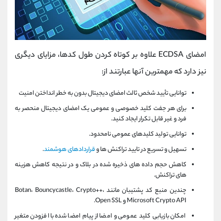
امضای ECDSA علاوه بر کوتاه کردن طول کدها، مزایای دیگری
نیز دارد که مهمترین آنها عبارتند از:
توانایی تأیید شخص ثالث امضای دیجیتال بدون به خطر انداختن امنیت
برای هر جفت کلید خصوصی و عمومی یک امضای دیجیتال منحصر به
فرد و غیر قابل تکرار ایجاد کنید.
توانایی تولید کلیدهای عمومی نامحدود.
تسهیل و تسریع در تایید تراکنش ها و
قراردادهای هوشمند
.
کاهش حجم داده های ذخیره شده در بلاک و در نتیجه کاهش هزینه
های تراکنش.
چندین منبع کد پشتیبان مانند Botan، Bouncycastle، Crypto++،
Microsoft Crypto API و Open SSL.
امکان بازیابی کلید عمومی و امضا از پیام امضا شده با افزودن متغیر