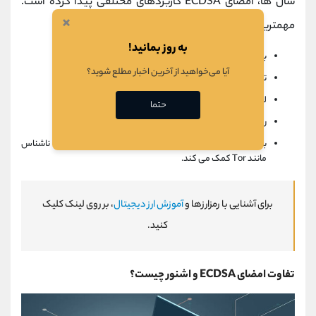
سال ها، امضای ECDSA کاربردهای مختلفی پیدا کرده است.
×
مهمترین آنها عبارتند از:
به روز بمانید!
برنامه های پیام رسان مانند WhatsApp
آیا می‌خواهید از آخرین اخبار مطلع شوید؟
تایید واریز و دریافت در کیف پول ارز دیجیتال
لایه های انتقال و امنیت TLS و SSL در مرورگرهای وب
حتما
رمزگذاری اتصالات در وب سایت های HTTPS
به محافظت از حریم خصوصی کاربر در برنامه های ارتباطی ناشناس
مانند Tor کمک می کند.
برای آشنایی با رمزارزها و
آموزش ارز دیجیتال
، بر روی لینک کلیک
کنید.
تفاوت امضای ECDSA و اشنور چیست؟