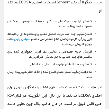
مزایای دیگر الگوریتم Schnorr نسبت به امضای ECDSA عبارتند
از:
کاهش طول و حجم کدهای دیجیتال با حفظ امنیت و سرعت بخشیدن
به فرآیند ارسال و تایید اطلاعات
امکان ترکیب چند امضا در یک امضای معتبر برای مجموعه ای از کلیدها.
(این ویژگی کارمزد تراکنش ها را کاهش می دهد و
مقیاس پذیری
بلاک
چین را افزایش می دهد.)
افزایش حریم خصوصی با نمایش یک آدرس جمع‌آوری شده برای
تراکنش‌های چند امضایی به جای نمایش اکثر آدرس‌ها
کاهش حجم اطلاعات را برای پرداخت های چند امضایی
عدم امکان تأیید اعتبار امضای اصلاح شده و حذف خطر تغییر پیام ارسال
شده
این مزایا باعث شده است که بسیاری اشنور را جایگزین خوبی برای
امضای ECDSA
بدانند. با این حال، این الگوریتم در کنار RSA
حتی قابل قبول تر است. در حال حاضر، بلاک چین هایی مانند