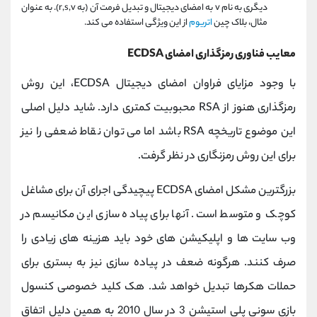
دیگری به نام v به امضای دیجیتال و تبدیل فرمت آن (به r,s,v). به عنوان
مثال، بلاک چین
اتریوم
از این ویژگی استفاده می کند.
معایب فناوری رمزگذاری امضای ECDSA
با وجود مزایای فراوان امضای دیجیتال ECDSA، این روش
رمزگذاری هنوز از RSA محبوبیت کمتری دارد. شاید دلیل اصلی
این موضوع تاریخچه RSA باشد اما می توان نقاط ضعفی را نیز
برای این روش رمزنگاری در نظر گرفت.
بزرگترین مشکل امضای ECDSA پیچیدگی اجرای آن برای مشاغل
کوچک و متوسط است. آنها برای پیاده سازی این مکانیسم در
وب سایت ها و اپلیکیشن های خود باید هزینه های زیادی را
صرف کنند. هرگونه ضعف در پیاده سازی نیز به بستری برای
حملات هکرها تبدیل خواهد شد. هک کلید خصوصی کنسول
بازی سونی پلی استیشن 3 در سال 2010 به همین دلیل اتفاق