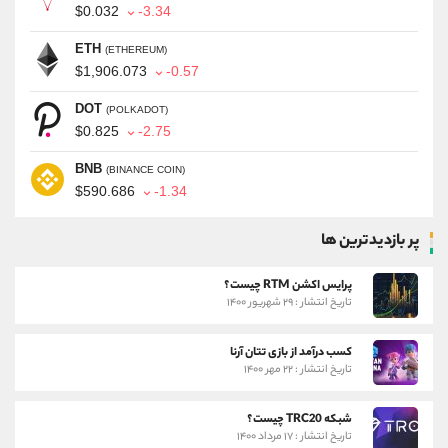
$0.032
-3.34
ETH
(ETHEREUM)
$1,906.073
-0.57
DOT
(POLKADOT)
$0.825
-2.75
BNB
(BINANCE COIN)
$590.686
-1.34
پر بازدیدترین ها
پرایس اکشن RTM چیست؟
تاریخ انتشار : ۲۹ شهریور ۱۴۰۰
کسب درآمد از بازی تتان آرنا
تاریخ انتشار : ۲۲ مهر ۱۴۰۰
شبکه TRC20 چیست؟
تاریخ انتشار : ۱۷ مرداد ۱۴۰۰