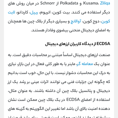
Ziliqa
Kusama،
و Polkadata از Schnorr در میان روش های
دیگر استفاده می کنند. بیت کوین، اتریوم،
ریپل
، کاردانو،
لایت
کوین
، دوج کوین،
آوالانچ
و بسیاری دیگر از بلاک چین ها همچنان
به امضای دیجیتال منحنی بیضوی وفادار هستند.
ECDSA از دیدگاه کاربران ارزهای دیجیتال
صنعت ارزهای دیجیتال اساساً مبتنی بر محاسبات دقیق است. به
عنوان یک
معامله گر
، ماینر یا به طور کلی فعال در این بازار، نیازی
به درک این محاسبات دشوار نیست. با این حال، خوب است بدانیم
که چگونه این جزئیات فنی می توانند اثرات عینی بر رشد یک ارز
دیجیتال و پتانسیل بلاک چین آن داشته باشند. به عنوان مثال،
استفاده از امضای ECDSA در یک بلاک چین ممکن است نشان
دهنده امنیت بالای آن باشد اما تغییر این الگوریتم به گزینه های