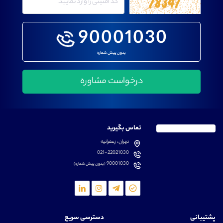
90001030
بدون پیش شماره
تماس بگیرید
تهران، زعفرانیه
021-22021030
90001030
(بدون پیش شماره)
پشتیبانی
دسترسی سریع