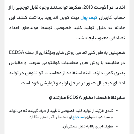
افتاد. در آگوست 2013، هکرها توانستند وجوه قابل توجهی را از
حساب کاربران
کیف پول
بیت کوین اندروید برداشت کنند. این
حادثه به دلیل تولید کلید خصوصی توسط مولدهای اعداد
تصادفی معیوب ایجاد شد.
همچنین به طور کلی تمامی روش های رمزگذاری از جمله ECDSA
در مقایسه با روش های محاسبات کوانتومی سرعت و مقیاس
پذیری کمی دارند. البته استفاده از محاسبات کوانتومی در تولید
امضای دیجیتال هنوز در مراحل اولیه و آزمایشی خود است.
سایر نقاط ضعف امضای ECDSA عبارتند از:
کندی فرآیند از تولید کلید خصوصی تا تأیید از طرف گیرنده که می تواند
بر سرعت و دشواری
استخراج
ارز دیجیتال تأثیر منفی بگذارد.
هزینه اجرای بالا به دلیل سختی آن.