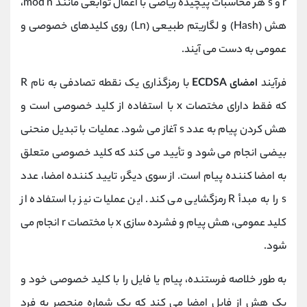
r و s هر محاسبات پیچیده ریاضی با اعمال توابعی مانند mod n،
هش (Hash) و لگاریتم طبیعی (Ln) روی کلیدهای خصوصی و
عمومی به دست می آیند.
فرآیند
امضای ECDSA
با رمزگذاری یک نقطه تصادفی به نام R
که فقط دارای مختصات x با استفاده از کلید خصوصی است و
هش کردن پیام به عدد s آغاز می شود. عملیات با تبدیل منحنی
بیضی انجام می شود و تأیید می کند که کلید خصوصی متعلق
به امضا کننده پیام است. از سوی دیگر، تایید کننده امضا، عدد
s را به مبدأ R رمزگشایی می کند. این عملیات نیز با استفاده از
کلید عمومی، هش پیام و فشرده سازی x با مختصات r انجام می
شود.
به طور خلاصه فرستنده، پیام یا فایل را با کلید خصوصی خود و
یک هش از فایل امضا می کند که یک شماره منحصر به فرد