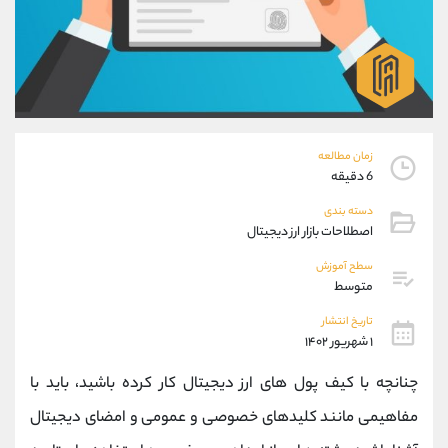
موبایل
09194198792
واتساپ
شروع گفتگو
تلگرام
@Armteam_admin_33
داخلی
118
پشتیبان فروش
(محسن یزدی)
زمان مطالعه
موبایل
09304891085
6 دقیقه
واتساپ
شروع گفتگو
دسته بندی
تلگرام
@Armteam_admin_103
اصطلاحات بازار ارز دیجیتال
داخلی
103
سطح آموزش
متوسط
اطلاعات تماس
(دفتر فروش)
تاریخ انتشار
تلفن
021-22021030
۱ شهریور ۱۴۰۲
تلفن
021-22021040
بدون پیش شماره
90001030
چنانچه با کیف پول های ارز دیجیتال کار کرده باشید، باید با
اینستاگرام
@alireza.mehrabii
مفاهیمی مانند کلیدهای خصوصی و عمومی و امضای دیجیتال
کانال تلگرام
@alirezamehrabi_com