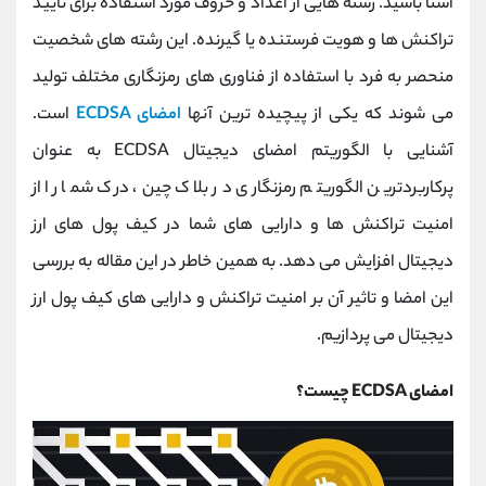
آشنا باشید. رشته هایی از اعداد و حروف مورد استفاده برای تایید
کانال بله
@alirezamehrabi_official
تراکنش ها و هویت فرستنده یا گیرنده. این رشته های شخصیت
منحصر به فرد با استفاده از فناوری های رمزنگاری مختلف تولید
می شوند که یکی از پیچیده ترین آنها
امضای ECDSA
است.
آشنایی با الگوریتم امضای دیجیتال ECDSA به عنوان
پرکاربردترین الگوریتم رمزنگاری در بلاک چین، درک شما را از
امنیت تراکنش ها و دارایی های شما در کیف پول های ارز
دیجیتال افزایش می دهد. به همین خاطر در این مقاله به بررسی
این امضا و تاثیر آن بر امنیت تراکنش و دارایی های کیف پول ارز
دیجیتال می پردازیم.
امضای ECDSA چیست؟