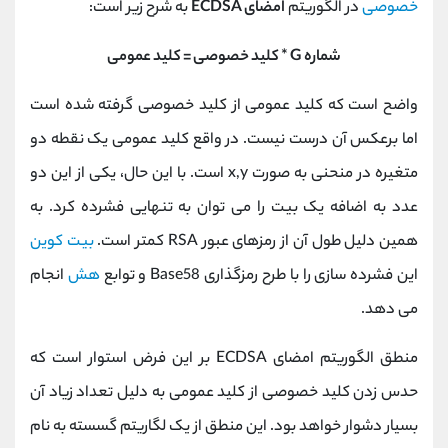
خصوصی
در الگوریتم
امضای ECDSA
به شرح زیر است:
شماره G * کلید خصوصی = کلید عمومی
واضح است که کلید عمومی از کلید خصوصی گرفته شده است
اما برعکس آن درست نیست. در واقع کلید عمومی یک نقطه دو
متغیره در منحنی به صورت x,y است. با این حال، یکی از این دو
عدد به اضافه یک بیت را می توان به تنهایی فشرده کرد. به
همین دلیل طول آن از رمزهای عبور RSA کمتر است.
بیت کوین
این فشرده سازی را با طرح رمزگذاری Base58 و توابع
هش
انجام
می دهد.
منطق الگوریتم امضای ECDSA بر این فرض استوار است که
حدس زدن کلید خصوصی از کلید عمومی به دلیل تعداد زیاد آن
بسیار دشوار خواهد بود. این منطق از یک لگاریتم گسسته به نام