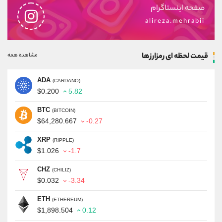
صفحه اینستاگرام
alireza.mehrabii
قیمت لحظه ای رمزارزها
مشاهده همه
ADA
(CARDANO)
$0.200
5.82
BTC
(BITCOIN)
$64,280.667
-0.27
XRP
(RIPPLE)
$1.026
-1.7
CHZ
(CHILIZ)
$0.032
-3.34
ETH
(ETHEREUM)
$1,898.504
0.12