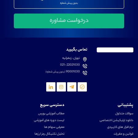
بدون پیش شماره
تماس بگیرید
تهران، زعفرانیه
021-22021030
90001030
(بدون پیش شماره)
پشتیبانی
دسترسی سریع
سوالات متداول
مطالب آموزشی بورس
دانلود اپلیکیشن اختصاصی
لیست دوره های آموزشی
نرم افزار های کاربردی
معرفی سهام ها
قوانین و مقررات
تحلیل تکنیکال رمز ارزها