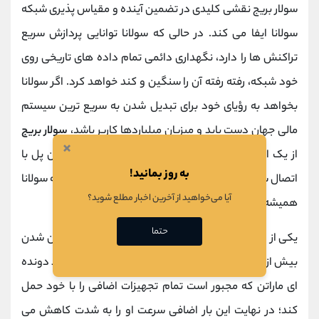
سولار بریج نقشی کلیدی در تضمین آینده و مقیاس ‌پذیری شبکه
سولانا ایفا می ‌کند. در حالی که سولانا توانایی پردازش سریع
تراکنش ‌ها را دارد، نگهداری دائمی تمام داده‌ های تاریخی روی
خود شبکه، رفته‌ رفته آن را سنگین و کند خواهد کرد. اگر سولانا
بخواهد به رؤیای خود برای تبدیل شدن به سریع ‌ترین سیستم
مالی جهان دست یابد و میزبان میلیاردها کاربر باشد،
سولار بریج
×
از یک انتخاب به یک ضرورت مطلق تبدیل می‌ شود. این پل با
به روز بمانید!
اتصال سولانا به شبکه ‌ای چون آرویو، اطمینان می ‌دهد که سولانا
آیا می‌خواهید از آخرین اخبار مطلع شوید؟
همیشه چابک و سریع باقی بماند.
حتما
یکی از دلایل اصلی اهمیت سولار بریج، جلوگیری از سنگین شدن
بیش از حد شبکه و حفظ سرعت پردازش است. تصور کنید دونده
‌ای ماراتن که مجبور است تمام تجهیزات اضافی را با خود حمل
کند؛ در نهایت این بار اضافی سرعت او را به شدت کاهش می