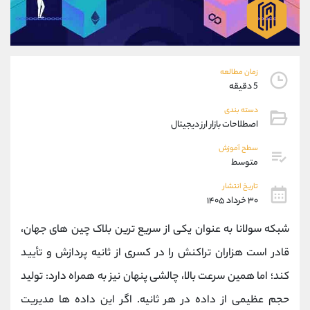
موبایل
09101364784
واتساپ
شروع گفتگو
تلگرام
@Armteam_admin_104
داخلی
104
زمان مطالعه
5 دقیقه
پشتیبان فروش
(ایمان پوراسماعیلی)
دسته بندی
موبایل
09927779040
اصطلاحات بازار ارز دیجیتال
واتساپ
شروع گفتگو
سطح آموزش
تلگرام
@Armteam_admin_por
متوسط
داخلی
107
تاریخ انتشار
۳۰ خرداد ۱۴۰۵
اطلاعات تماس
(دفتر فروش)
شبکه سولانا به‌ عنوان یکی از سریع ‌ترین بلاک چین ‌های جهان،
تلفن
021-22021030
تلفن
021-22021040
قادر است هزاران تراکنش را در کسری از ثانیه پردازش و تأیید
بدون پیش شماره
90001030
کند؛ اما همین سرعت بالا، چالشی پنهان نیز به ‌همراه دارد: تولید
اینستاگرام
@alireza.mehrabii
کانال تلگرام
@alirezamehrabi_com
حجم عظیمی از داده در هر ثانیه. اگر این داده‌ ها مدیریت