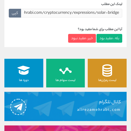
لینک این مطلب
کپی
آیا این مطلب برای شما مفید بود؟
بله ، مفید بود
خیر ، مفید نبود
لیست رمزارزها
لیست سهام ها
دوره ها
کانال تلگرام
alirezamehrabi_com