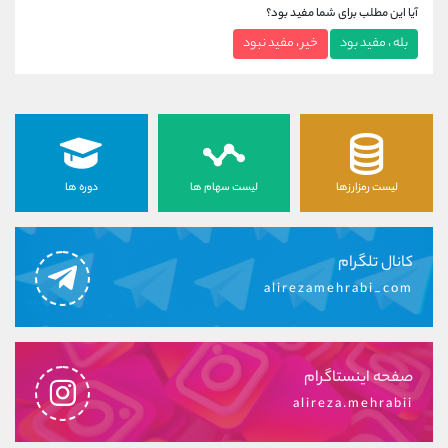
آیا این مطلب برای شما مفید بود؟
بله ، مفید بود
خیر ، مفید نبود
لیست رمزارزها
لیست سهام ها
دوره ها
کانال تلگرام
alirezamehrabi_com
صفحه اینستاگرام
alireza.mehrabii