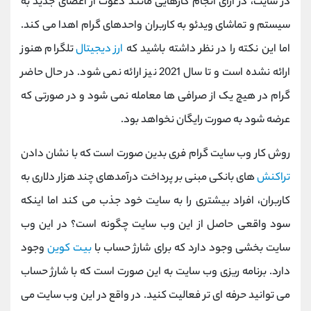
در سایت، در ازای انجام کارهایی مانند دعوت از اعضای جدید به
کانال بله
@alirezamehrabi_official
سیستم و تماشای ویدئو به کاربران واحدهای گرام اهدا می کند.
اما این نکته را در نظر داشته باشید که
ارز دیجیتال
تلگرام هنوز
ارائه نشده است و تا سال 2021 نیز ارائه نمی شود. در حال حاضر
گرام در هیچ یک از صرافی ها معامله نمی شود و در صورتی که
عرضه شود به صورت رایگان نخواهد بود.
روش کار وب سایت گرام فری بدین صورت است که با نشان دادن
تراکنش
های بانکی مبنی بر پرداخت درآمدهای چند هزار دلاری به
کاربران، افراد بیشتری را به سایت خود جذب می کند اما اینکه
سود واقعی حاصل از این وب سایت چگونه است؟ در این وب
سایت بخشی وجود دارد که برای شارژ حساب با
بیت کوین
وجود
دارد. برنامه ریزی وب سایت به این صورت است که با شارژ حساب
می توانید حرفه ای تر فعالیت کنید. در واقع در این وب سایت می