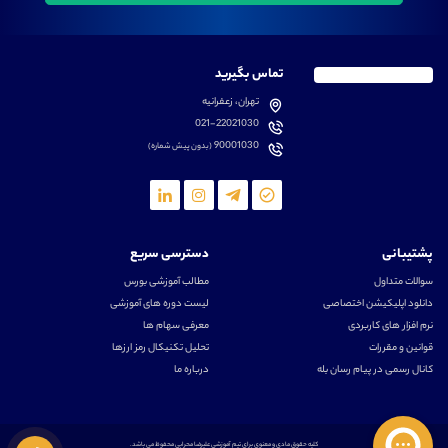
تماس بگیرید
تهران، زعفرانیه
021-22021030
90001030
(بدون پیش شماره)
پشتیبانی
دسترسی سریع
سوالات متداول
مطالب آموزشی بورس
دانلود اپلیکیشن اختصاصی
لیست دوره های آموزشی
نرم افزار های کاربردی
معرفی سهام ها
قوانین و مقررات
تحلیل تکنیکال رمز ارزها
کانال رسمی در پیام رسان بله
درباره ما
کلیه حقوق مادی و معنوی برای تیم آموزشی علیرضا محرابی محفوظ می باشد.