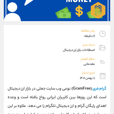
موبایل
09304891085
واتساپ
شروع گفتگو
تلگرام
@Armteam_admin_103
داخلی
103
زمان مطالعه
پشتیبان فروش
(ایمان پوراسماعیلی)
6 دقیقه
موبایل
09927779040
دسته بندی
واتساپ
شروع گفتگو
اصطلاحات بازار ارز دیجیتال
تلگرام
@Armteam_admin_por
سطح آموزش
داخلی
107
مقدماتی
تاریخ انتشار
اطلاعات تماس
(دفتر فروش)
۸ بهمن ۱۴۰۱
تلفن
021-22021030
گرام فری
(GramFree)
نوعی وب سایت جعلی در بازار ارز دیجیتال
تلفن
021-22021040
بدون پیش شماره
90001030
است که این روزها بین کاربران ایرانی رواج یافته است و وعده
اینستاگرام
@alireza.mehrabii
اهدای رایگان گرام و ارز دیجیتال تلگرام را می دهد. علاوه بر این
کانال تلگرام
@alirezamehrabi_com