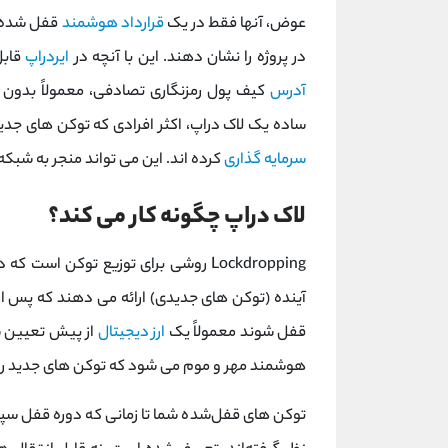
عوض، آنها فقط در یک
قرارداد هوشمند
قفل شده ا
در پروژه را نشان دهند. این با آنچه در
ایردراپ
قابل
آدرس
کیف پول رمزنگاری تصادفی، معمولاً بدون 
ساده یک لاک دراپ، اکثر افرادی که توکن های جد
سرمایه گذاری
کرده اند. این می تواند منجر به شبکه
لاک دراپ چگونه کار می کند؟
Lockdropping روشی برای توزیع توکن ا
آینده (توکن های جدیدی) ارائه می دهند که پس از
قفل شوند معمولاً یک
ارز دیجیتال
از پیش تعیین شد
هوشمند مهر و موم می شود که توکن های جدید را
توکن های قفل‌شده شما تا زمانی که دوره قفل سپر