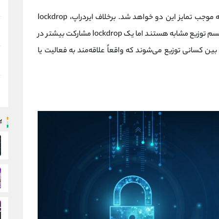
همان ایردراپ است اما با تفاوت هایی که موجب تمایز این دو خواهد شد. برخلاف ایردراپ، lockdrop
توزیع توکن ها را ساده می کند. اگرچه این دو مکانیسم توزیع مشابه هستند اما یک lockdrop مشارکت بیشتر در
ین کسانی توزیع می‌شوند که واقعاً علاقه‌مند به فعالیت یا
پ