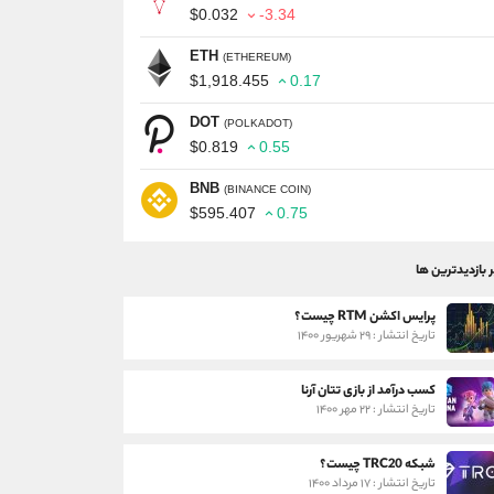
$0.032
-3.34
ETH
(ETHEREUM)
$1,918.455
0.17
DOT
(POLKADOT)
$0.819
0.55
BNB
(BINANCE COIN)
$595.407
0.75
ر بازدیدترین ها
پرایس اکشن RTM چیست؟
تاریخ انتشار : ۲۹ شهریور ۱۴۰۰
کسب درآمد از بازی تتان آرنا
تاریخ انتشار : ۲۲ مهر ۱۴۰۰
شبکه TRC20 چیست؟
تاریخ انتشار : ۱۷ مرداد ۱۴۰۰