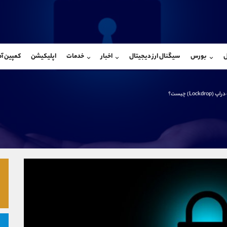
بان فروش
پشتیبان فروش
(یوسف فرخنده)
(فائزه تهرانی)
ل
بورس
سیگنال ارز دیجیتال
اخبار
خدمات
اپلیکیشن
کمپین آ
09194198792
موبایل
9101364784
شروع گفتگو
واتساپ
شروع گفتگ
@Armteam_admin_33
تلگرام
Armteam_admin_104
 (Lockdrop) چیست؟
118
داخلی
04