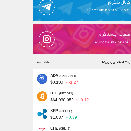
کانال تلگرام
alirezamehrabi_com
صفحه اینستاگرام
alireza.mehrabii
یمت لحظه ای رمزارزها
مشاهده همه
ADA
(CARDANO)
$0.199
-1.27
BTC
(BITCOIN)
$64,930.059
-0.12
XRP
(RIPPLE)
$1.037
0.39
CHZ
(CHILIZ)