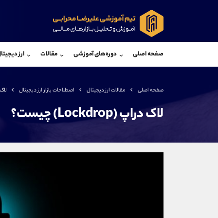
پشتیبان فروش
پشتی
(محسن یزدی)
صفحه اصلی
دوره‌های آموزشی
مقالات
ارز دیجیتا
موبایل
09304891085
موبایل
واتساپ
شروع گفتگو
واتساپ
تلگرام
@Armteam_admin_103
تلگرام
صفحه اصلی
مقالات ارز دیجیتال
اصطلاحات بازار ارز دیجیتال
لاک دراپ
داخلی
103
داخلی
لاک دراپ (Lockdrop) چیست؟
اطلاعات تماس
(دفتر فروش)
تلفن
تلفن
بدون پیش شماره
اینستاگرام
کانال تلگرام
کانال بله