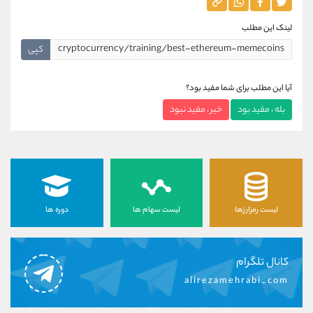
لینک این مطلب
کپی
آیا این مطلب برای شما مفید بود؟
بله ، مفید بود
خیر ، مفید نبود
لیست رمزارزها
لیست سهام ها
دوره ها
کانال تلگرام
alirezamehrabi_com