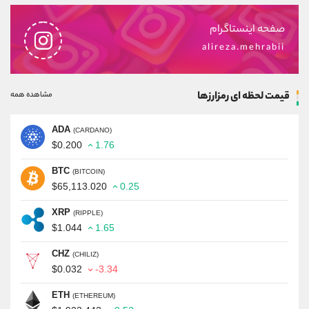
صفحه اینستاگرام
alireza.mehrabii
قیمت لحظه ای رمزارزها
مشاهده همه
ADA
(CARDANO)
$0.200
1.76
BTC
(BITCOIN)
$65,113.020
0.25
XRP
(RIPPLE)
$1.044
1.65
CHZ
(CHILIZ)
$0.032
-3.34
ETH
(ETHEREUM)