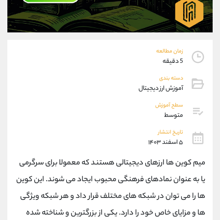
موبایل
09927779040
واتساپ
شروع گفتگو
تلگرام
@Armteam_admin_por
داخلی
107
زمان مطالعه
5 دقیقه
پشتیبان فروش
(یوسف فرخنده)
دسته بندی
موبایل
09194198792
آموزش ارز دیجیتال
واتساپ
شروع گفتگو
سطح آموزش
تلگرام
@Armteam_admin_33
متوسط
داخلی
118
تاریخ انتشار
۵ اسفند ۱۴۰۳
اطلاعات تماس
(دفتر فروش)
میم کوین ها ارزهای دیجیتالی هستند که معمولا برای سرگرمی
تلفن
021-22021030
تلفن
021-22021040
یا به عنوان نمادهای فرهنگی محبوب ایجاد می شوند. این کوین
بدون پیش شماره
90001030
ها را می توان در شبکه های مختلف قرار داد و هر شبکه ویژگی
اینستاگرام
@alireza.mehrabii
کانال تلگرام
@alirezamehrabi_com
ها و مزایای خاص خود را دارد. یکی از بزرگترین و شناخته شده