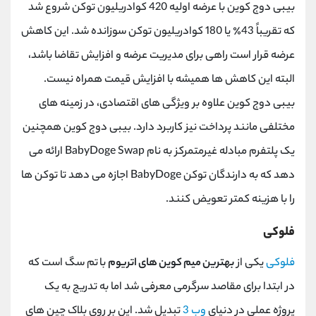
بیبی دوج کوین با عرضه اولیه 420 کوادریلیون توکن شروع شد
که تقریباً 43٪ یا 180 کوادریلیون توکن سوزانده شد. این کاهش
عرضه قرار است راهی برای مدیریت عرضه و افزایش تقاضا باشد،
البته این کاهش ها همیشه با افزایش قیمت همراه نیست.
بیبی دوج کوین علاوه بر ویژگی های اقتصادی، در زمینه های
مختلفی مانند پرداخت نیز کاربرد دارد. بیبی دوج کوین همچنین
یک پلتفرم مبادله غیرمتمرکز به نام BabyDoge Swap ارائه می
دهد که به دارندگان توکن BabyDoge اجازه می دهد تا توکن ها
را با هزینه کمتر تعویض کنند.
فلوکی
فلوکی
یکی از
بهترین میم کوین های اتریوم
با تم سگ است که
در ابتدا برای مقاصد سرگرمی معرفی شد اما به تدریج به یک
پروژه عملی در دنیای
وب 3
تبدیل شد. این بر روی بلاک چین های