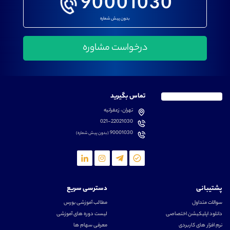
90001030
بدون پیش شماره
تماس بگیرید
تهران، زعفرانیه
021-22021030
90001030
(بدون پیش شماره)
پشتیبانی
دسترسی سریع
سوالات متداول
مطالب آموزشی بورس
دانلود اپلیکیشن اختصاصی
لیست دوره های آموزشی
نرم افزار های کاربردی
معرفی سهام ها