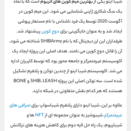
شیبا اینو یکی از
بهترین میم کوین های اتریوم
است که با نماد
یک سگ شکاری ژاپنی شناسایی می شود. این میم کوین در
آگوست 2020 توسط یک فرد ناشناس با نام مستعار ریوشی
ایجاد شد و به عنوان جایگزینی برای
دوج کوین
پیشنهاد شد.
طرفداران این ارز دیجیتال که با نام SHIBArmy شناخته می شود،
آن را قاتل دوج کوین می نامند. هدف اصلی این پروژه ایجاد یک
اکوسیستم غیرمتمرکز و جامعه محور بود که توسط کاربران اداره
می شد. اکوسیستم شیبا اینو از چندین توکن و پلتفرم تشکیل
شده است. سه توکن اصلی این پروژه SHIB، LEASH و BONE
هستند که هر کدام نقش متفاوتی در شبکه دارند.
علاوه بر این، شیبا اینو دارای پلتفرم شیباسواپ برای
صرافی های
غیرمتمرکز
، شیبوشیز به عنوان مجموعه ای از
NFT
ها و
شیباریوم، یک راه حل لایه دوم برای کاهش هزینه های تراکنش