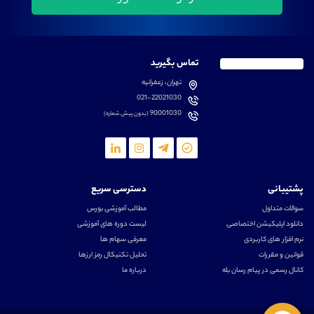
تماس بگیرید
تهران، زعفرانیه
021-22021030
90001030
(بدون پیش شماره)
پشتیبانی
دسترسی سریع
سوالات متداول
مطالب آموزشی بورس
دانلود اپلیکیشن اختصاصی
لیست دوره های آموزشی
نرم افزار های کاربردی
معرفی سهام ها
قوانین و مقررات
تحلیل تکنیکال رمز ارزها
کانال رسمی در پیام رسان بله
درباره ما