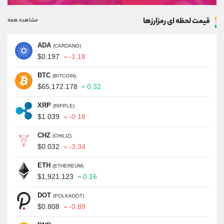
قیمت لحظه ای رمزارزها
مشاهده همه
ADA
(CARDANO)
$0.197
-1.18
BTC
(BITCOIN)
$65,172.178
0.32
XRP
(RIPPLE)
$1.039
-0.18
CHZ
(CHILIZ)
$0.032
-3.34
ETH
(ETHEREUM)
$1,921.123
0.16
DOT
(POLKADOT)
$0.808
-0.89