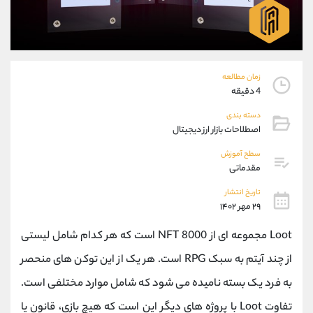
موبایل
09194198792
واتساپ
شروع گفتگو
تلگرام
@Armteam_admin_33
داخلی
118
زمان مطالعه
4 دقیقه
پشتیبان فروش
(فائزه تهرانی)
دسته بندی
موبایل
09101364784
اصطلاحات بازار ارز دیجیتال
واتساپ
شروع گفتگو
تلگرام
@Armteam_admin_104
سطح آموزش
مقدماتی
داخلی
104
تاریخ انتشار
۲۹ مهر ۱۴۰۲
اطلاعات تماس
(دفتر فروش)
تلفن
021-22021030
Loot مجموعه ای از 8000 NFT است که هر کدام شامل لیستی
تلفن
021-22021040
از چند آیتم به سبک RPG است. هر یک از این توکن های منحصر
بدون پیش شماره
90001030
به فرد یک بسته نامیده می شود که شامل موارد مختلفی است.
اینستاگرام
@alireza.mehrabii
کانال تلگرام
@alirezamehrabi_com
تفاوت Loot با پروژه های دیگر این است که هیچ بازی، قانون یا