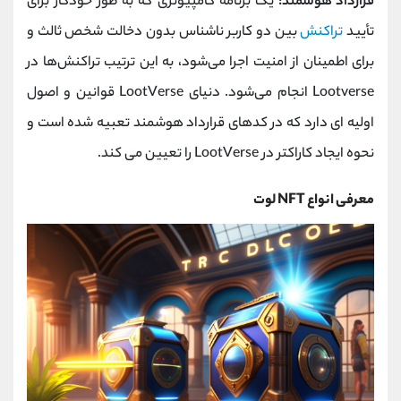
قرارداد هوشمند:
یک برنامه کامپیوتری که به طور خودکار برای
تأیید
تراکنش
بین دو کاربر ناشناس بدون دخالت شخص ثالث و
برای اطمینان از امنیت اجرا می‌شود، به این ترتیب تراکنش‌ها در
Lootverse انجام می‌شود. دنیای LootVerse قوانین و اصول
اولیه ای دارد که در کدهای قرارداد هوشمند تعبیه شده است و
نحوه ایجاد کاراکتر در LootVerse را تعیین می کند.
معرفی انواع NFT لوت