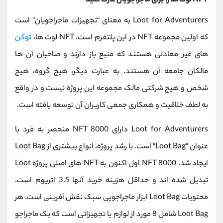
NFT لوت ها را برای ماجراجویان غارت کنید
Loot for Adventurers به معنای "تجهیزات ماجراجویان" است
که اولین مجموعه NFT در این پلتفرم است. NFT لوت ها،
توکن
های غیر معادلی هستند که منبع باز دارند و صاحبان آن ها
مالکان جامعه آن هستند. به عبارت دیگر، هیچ گروه، هیچ
شخص و هیچ شرکتی مالک مجموعه این پروژه نیست و در واقع
به لطف خلاقیت و همکاری جمعی کاربران آن توسعه یافته است.
Loot for Adventurers دارای 8000 NFT منحصر به فرد با
عنوان "Loot Bag" است. با رشد پروژه، انواع بیشتری از Loot Bag
ایجاد شد. 8000 NFT اول اکنون به NFT های اصلی پروژه Loot
تبدیل شده اند و حداقل هزینه خرید آنها 3.5 اتریوم است.
محتویات Loot Bag ابزار ماجراجویی سبک نقش آفرینی است. هر
Loot Bag شامل 8 مورد از لوازم یا تجهیزاتی است که یک ماجراجو