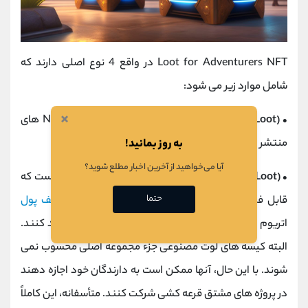
Loot for Adventurers NFT در واقع 4 نوع اصلی دارند که
شامل موارد زیر می شود:
×
• Loot for Adventure (OG Loot):
اولین مجموعه NFT های
به روز بمانید!
منتشر شده برای این پروژه با عنوان Loot bag
آیا می‌خواهید از آخرین اخبار مطلع شوید؟
• Synthetic Loot (sLoot):
این بسته شامل Loot bag است که
حتما
قابل فروش یا ضرب نیستند و فقط به افرادی که
کیف پول
اتریوم دارند اجازه می دهد تا NFT های غارت خود را تولید کنند.
البته کیسه های لوت مصنوعی جزء مجموعه اصلی محسوب نمی
شوند. با این حال، آنها ممکن است به دارندگان خود اجازه دهند
در پروژه های مشتق قرعه کشی شرکت کنند. متأسفانه، این کاملاً