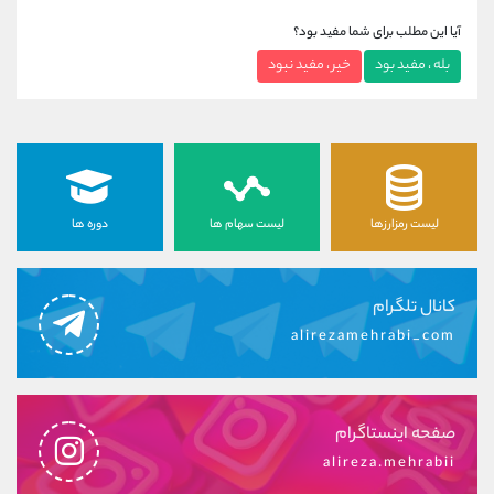
آیا این مطلب برای شما مفید بود؟
بله ، مفید بود
خیر ، مفید نبود
لیست رمزارزها
لیست سهام ها
دوره ها
کانال تلگرام
alirezamehrabi_com
صفحه اینستاگرام
alireza.mehrabii