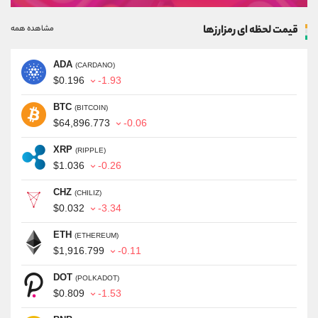
قیمت لحظه ای رمزارزها
مشاهده همه
ADA
(CARDANO)
$0.196
-1.93
BTC
(BITCOIN)
$64,896.773
-0.06
XRP
(RIPPLE)
$1.036
-0.26
CHZ
(CHILIZ)
$0.032
-3.34
ETH
(ETHEREUM)
$1,916.799
-0.11
DOT
(POLKADOT)
$0.809
-1.53