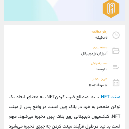
موبایل
09101364784
واتساپ
شروع گفتگو
تلگرام
@Armteam_admin_104
داخلی
104
زمان مطالعه
8 دقیقه
پشتیبان فروش
(ایمان پوراسماعیلی)
دسته بندی
موبایل
09927779040
آموزش ارز دیجیتال
واتساپ
شروع گفتگو
تلگرام
@Armteam_admin_por
سطح آموزش
متوسط
داخلی
107
تاریخ انتشار
۱۶ مرداد ۱۴۰۲
اطلاعات تماس
(دفتر فروش)
تلفن
021-22021030
مینت NFT
یا به اصطلاح ضرب کردنNFT، به معنای ایجاد یک
تلفن
021-22021040
توکن منحصر به فرد در بلاک چین است. در واقع پس از مینت
بدون پیش شماره
90001030
NFT، کلکسیون دیجیتالی روی بلاک چین ذخیره می‌شود. مهم
اینستاگرام
@alireza.mehrabii
کانال تلگرام
@alirezamehrabi_com
است بدانید در طول فرآیند مینت کردن چه چیزی ذخیره می‌شود