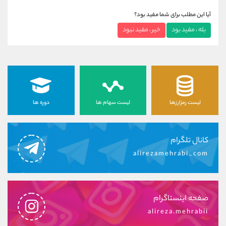
آیا این مطلب برای شما مفید بود؟
بله ، مفید بود
خیر ، مفید نبود
لیست رمزارزها
لیست سهام ها
دوره ها
کانال تلگرام
alirezamehrabi_com
صفحه اینستاگرام
alireza.mehrabii