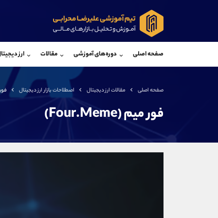
پشتیبان فروش
پشتی
(ایمان پوراسماعیلی)
صفحه اصلی
دوره‌های آموزشی
مقالات
ارز دیجیتا
موبایل
09927779040
موبایل
واتساپ
شروع گفتگو
واتساپ
تلگرام
@Armteam_admin_por
تلگرام
صفحه اصلی
مقالات ارز دیجیتال
اصطلاحات بازار ارز دیجیتال
فور میم
داخلی
107
داخلی
فور میم (Four.Meme)
اطلاعات تماس
(دفتر فروش)
تلفن
تلفن
بدون پیش شماره
اینستاگرام
کانال تلگرام
کانال بله