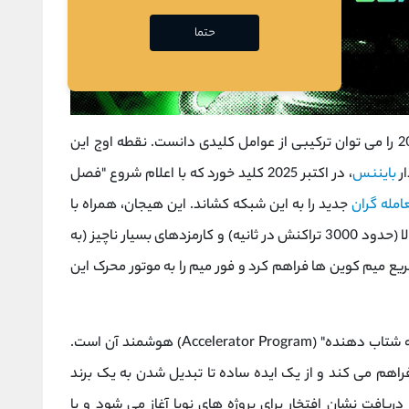
حتما
محبوبیت انفجاری Four.Meme در اواخر سال 2025 را می‌ توان ترکیبی از عوامل کلیدی دانست. نقطه اوج این
بایننس
، در اکتبر 2025 کلید خورد که با اعلام شروع "فصل
امله‌ گران
جدید را به این شبکه کشاند. این هیجان، همراه با
مزیت‌ های فنی شبکه BNB Chain مانند سرعت بالا (حدود 3000 تراکنش در ثانیه) و کارمزدهای بسیار ناچیز (به
ع میم ‌کوین ‌ها فراهم کرد و فور میم را به موتور محرک این
، "برنامه شتاب‌ دهنده" (Accelerator Program) هوشمند آن است.
 فراهم می کند و از یک ایده ساده تا تبدیل شدن به یک برند
 دریافت نشان افتخار برای پروژه‌ های نوپا آغاز می ‌شود و با