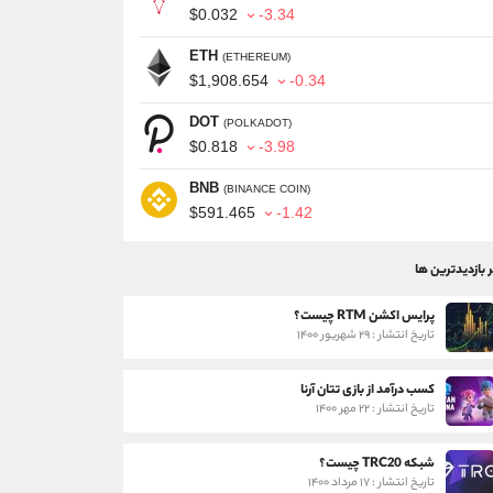
$0.032
-3.34
ETH
(ETHEREUM)
$1,908.654
-0.34
DOT
(POLKADOT)
$0.818
-3.98
BNB
(BINANCE COIN)
$591.465
-1.42
ر بازدیدترین ها
پرایس اکشن RTM چیست؟
تاریخ انتشار : ۲۹ شهریور ۱۴۰۰
کسب درآمد از بازی تتان آرنا
تاریخ انتشار : ۲۲ مهر ۱۴۰۰
شبکه TRC20 چیست؟
تاریخ انتشار : ۱۷ مرداد ۱۴۰۰