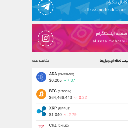
کانال تلگرام
alirezamehrabi_com
صفحه اینستاگرام
alireza.mehrabii
یمت لحظه ای رمزارزها
مشاهده همه
ADA
(CARDANO)
$0.205
7.37
BTC
(BITCOIN)
$64,466.443
-0.32
XRP
(RIPPLE)
$1.040
-2.79
CHZ
(CHILIZ)