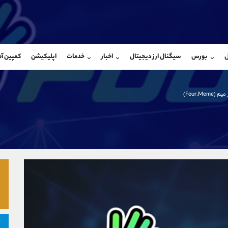
بان فروش
پشتیبان فروش
(محسن یزدی)
(یوسف فرخنده)
ل
بورس
سیگنال ارز دیجیتال
اخبار
خدمات
اپلیکیشن
کمپین آ
09304891085
موبایل
9194198792
شروع گفتگو
واتساپ
شروع گفتگ
@Armteam_admin_103
تلگرام
Armteam_admin_33
 (Four.Meme)
103
داخلی
8