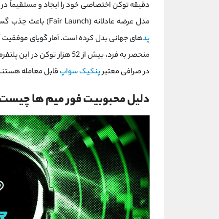
دقیقه توکن اختصاصی خود را ایجاد و مستقیماً در با
مدل عرضه عادلانه (Fair Launch) باعث جذب گسترده کاربران شده و
پد
منحصر به‌ فرد، بیش از 52 هزار ت
در صرافی معتبر
پنکیک ‌سواپ
قابل معامله هستند
دلیل محبوبیت فور میم ها چیست