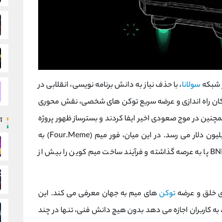
شبکه
سولانا
، با حذف نیاز به دانش برنامه ‌نویسی، انقلابی در
ا امکان راه ‌اندازی و عرضه سریع توکن ‌های شخصی، نقش محوری
 بازار میم ‌کوین ‌ها در اوایل سال 2024 و همچنین در موج صعودی اخیر ایفا کردند و بسترساز ظهور پروژه
آ
آنها به صدها میلیون دلار می ‌رسد. در این میان، فور میم (Four.Meme) به
عنوان نمونه ‌ای مشابه اما روی بلاک‌ چین BNB Chain پا به عرصه گذاشته و فرآیند ساخت میم‌ کوین را بیش از
توکن
‌های میم به جهان معرفی می‌ کند. این
، به کاربران اجازه می‌ دهد بدون هیچ دانش فنی، تنها در چند