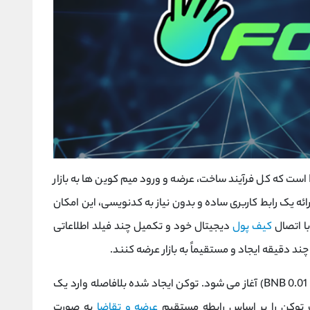
فور میم یک لانچ‌ پد غیرمتمرکز بر بستر BNB Chain است که کل فرآیند ساخت، عرضه و ورود میم‌ کوین ‌ها به بازار
رائه یک رابط کاربری ساده و بدون نیاز به کدنویسی، این امکان
با اتصال
کیف پول
دیجیتال خود و تکمیل چند فیلد اطلاعاتی
ند دقیقه ایجاد و مستقیماً به بازار عرضه کنند.
مرحله ساخت توکن با پرداخت کارمزدی ناچیز (حدود 0.01 BNB) آغاز می ‌شود. توکن ایجاد شده بلافاصله وارد یک
 توکن را بر اساس رابطه مستقیم
عرضه و تقاضا
به صورت