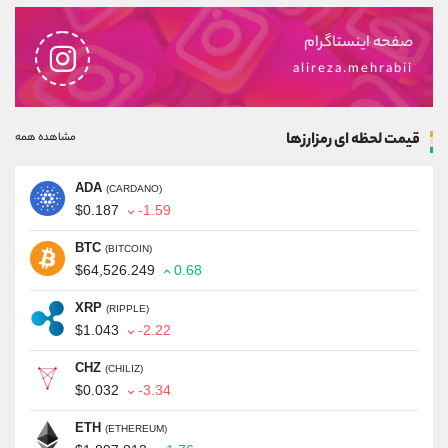
صفحه اینستاگرام
alireza.mehrabii
قیمت لحظه ای رمزارزها
مشاهده همه
ADA
(CARDANO)
$0.187
-1.59
BTC
(BITCOIN)
$64,526.249
0.68
XRP
(RIPPLE)
$1.043
-2.22
CHZ
(CHILIZ)
$0.032
-3.34
ETH
(ETHEREUM)