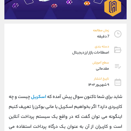
موبایل
09101364784
واتساپ
شروع گفتگو
تلگرام
@Armteam_admin_104
داخلی
104
زمان مطالعه
7 دقیقه
پشتیبان فروش
(محسن یزدی)
دسته بندی
موبایل
09304891085
اصطلاحات بازار ارز دیجیتال
واتساپ
شروع گفتگو
سطح آموزش
تلگرام
@Armteam_admin_103
مقدماتی
داخلی
103
تاریخ انتشار
۹ شهریور ۱۴۰۲
اطلاعات تماس
(دفتر فروش)
شاید برای شما تاکنون سوال پیش آمده که
اسکریل
چیست و چه
تلفن
021-22021030
تلفن
021-22021040
کاربردی دارد؟ اگر بخواهیم اسکریل یا مانی بوکرز را تعریف کنیم
بدون پیش شماره
90001030
اینگونه می توان گفت که در واقع یک سیستم پرداخت آنلاین
اینستاگرام
@alireza.mehrabii
کانال تلگرام
@alirezamehrabi_com
است و کاربران از آن به عنوان یک درگاه پرداخت استفاده می