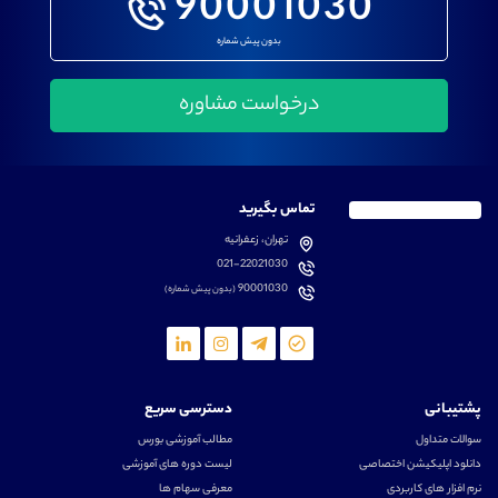
90001030
بدون پیش شماره
تماس بگیرید
تهران، زعفرانیه
021-22021030
90001030
(بدون پیش شماره)
پشتیبانی
دسترسی سریع
سوالات متداول
مطالب آموزشی بورس
دانلود اپلیکیشن اختصاصی
لیست دوره های آموزشی
نرم افزار های کاربردی
معرفی سهام ها