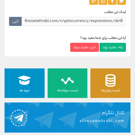
لینک این مطلب
کپی
آیا این مطلب برای شما مفید بود؟
بله ، مفید بود
خیر ، مفید نبود
لیست رمزارزها
لیست سهام ها
دوره ها
کانال تلگرام
alirezamehrabi_com