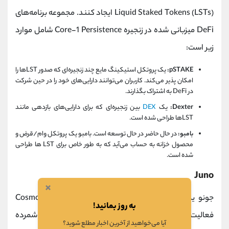
Liquid Staked Tokens (LSTs) ایجاد کنند. مجموعه برنامه‌های
DeFi میزبانی شده در زنجیره Core-1 Persistence شامل موارد
زیر است:
pSTAKE:
یک پروتکل استیکینگ مایع چند زنجیره‌ای که صدور LST‌ها را
امکان پذیر می‌کند. کاربران می‌توانند دارایی‌های خود را در حین شرکت
در DeFi به اشتراک بگذارند.
Dexter:
یک
DEX
بین زنجیره‌ای که برای دارایی‌های بازدهی مانند
LST‌ها طراحی شده است.
بامبو:
در حال حاضر در حال توسعه است. بامبو یک پروتکل وام/قرض و
محصول خزانه به حساب می‌آید که به طور خاص برای LST ها طراحی
شده است.
Juno
×
جونو یکی دیگر از پلتفرم‌هایی است که در شبکه Cosmos
به روز بمانید!
فعالیت می‌کند و یکی از
بهترین پروژ‌ه‌ های کازماس
شمرده
آیا می‌خواهید از آخرین اخبار مطلع شوید؟