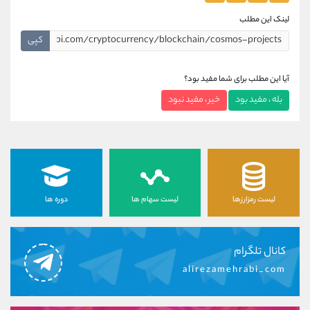
لینک این مطلب
کپی
آیا این مطلب برای شما مفید بود؟
بله ، مفید بود
خیر ، مفید نبود
لیست رمزارزها
لیست سهام ها
دوره ها
کانال تلگرام
alirezamehrabi_com