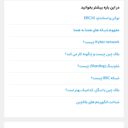
در این باره بیشتر بخوانید
توکن و استاندارد ERC20
مفهوم شبکه های همتا به همتا
Kyber network چیست؟
بلاک چین چیست و چگونه کار می کند؟
شاردینگ (Sharding) چیست؟
شبکه BSC چیست؟
بلاک چین یا تنگل، کدامیک بهتر است؟
شناخت الگوریتم های بلاکچین