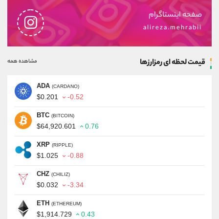
صفحه اینستاگرام
alireza.mehrabii
قیمت لحظه ای رمزارزها
مشاهده همه
ADA
(CARDANO)
$0.201
-0.52
BTC
(BITCOIN)
$64,920.601
0.76
XRP
(RIPPLE)
$1.025
-0.88
CHZ
(CHILIZ)
$0.032
-3.34
ETH
(ETHEREUM)
$1,914.729
0.43