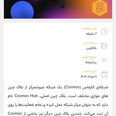
موبایل
09927779040
واتساپ
شروع گفتگو
تلگرام
@Armteam_admin_por
داخلی
107
زمان مطالعه
7 دقیقه
پشتیبان فروش
(فائزه تهرانی)
دسته بندی
موبایل
09101364784
بلاکچین
واتساپ
شروع گفتگو
تلگرام
@Armteam_admin_104
سطح آموزش
پیشرفته
داخلی
104
تاریخ انتشار
۱۱ مرداد ۱۴۰۲
اطلاعات تماس
(دفتر فروش)
تلفن
021-22021030
شبکه‌ی کازماس (Cosmos) یک شبکه غیرمتمرکز از بلاک چین‌
تلفن
021-22021040
های موازی مختلف است. بلاک چین اصلی، Cosmos Hub نام
بدون پیش شماره
90001030
دارد که به عنوان مرکز شبکه عمل کرده و تمام فعالیت‌ها را روی
اینستاگرام
@alireza.mehrabii
کانال تلگرام
@alirezamehrabi_com
آن ثبت می‌کند. چندین بلاک چین دیگر نیز بخشی از Cosmos