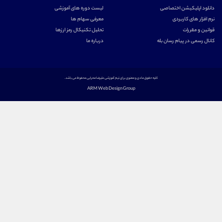
دانلود اپلیکیشن اختصاصی
لیست دوره های آموزشی
نرم افزار های کاربردی
معرفی سهام ها
قوانین و مقررات
تحلیل تکنیکال رمز ارزها
کانال رسمی در پیام رسان بله
درباره ما
کلیه حقوق مادی و معنوی برای تیم آموزشی علیرضا محرابی محفوظ می باشد.
ARM Web Design Group