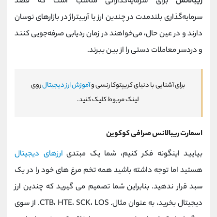
ریبالانس
برای سرمایه‌گذارانی مناسب است که قصد
سرمایه‌گذاری بلندمدت در چندین ارز یا آربیتراژ در بازارهای نوسان
دارند و در عین حال، می‌خواهند در زمان ردیابی صرفه‌جویی کنند
و دردسر معاملات دستی را از بین ببرند.
برای آشنایی با دنیای کریپتوکارنسی و
آموزش ارز دیجیتال
روی
لینک مربوط کلیک کنید.
اسمارت ریبالانس صرافی کوکوین
بیایید اینگونه فکر کنیم، شما یک مبتدی
ارزهای دیجیتال
هستید اما توجه داشته باشید همه تخم مرغ های خود را در یک
سبد قرار ندهید. بنابراین شما تصمیم می گیرید که چندین ارز
دیجیتال بخرید، به عنوان مثال. CTB، HTE، SCK، LOS. از سوی