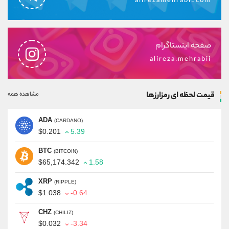
alirezamehrabi_com
صفحه اینستاگرام
alireza.mehrabii
قیمت لحظه ای رمزارزها
مشاهده همه
ADA
(CARDANO)
$0.201
5.39
BTC
(BITCOIN)
$65,174.342
1.58
XRP
(RIPPLE)
$1.038
-0.64
CHZ
(CHILIZ)
$0.032
-3.34