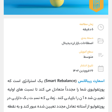
موبایل
09927779040
واتساپ
شروع گفتگو
تلگرام
@Armteam_admin_por
داخلی
107
زمان مطالعه
6 دقیقه
پشتیبان فروش
(فائزه تهرانی)
دسته بندی
موبایل
09101364784
اصطلاحات بازار ارز دیجیتال
واتساپ
شروع گفتگو
سطح آموزش
تلگرام
@Armteam_admin_104
متوسط
داخلی
104
تاریخ انتشار
۲۶ فروردین ۱۴۰۲
اطلاعات تماس
(دفتر فروش)
اسمارت ریبالانس
(Smart Rebalance)
یک استراتژی است که
تلفن
021-22021030
تلفن
021-22021040
پورتفولیوی شما را مجدداً متعادل می کند تا نسبت های اولیه
بدون پیش شماره
90001030
تعیین شده آن را بازیابی کند. زمانی که نسبت یک دارایی در
اینستاگرام
@alireza.mehrabii
پورتفولیو از آستانه تعادل مجدد تعیین شده عبور کند و به نقطه
کانال تلگرام
@alirezamehrabi_com