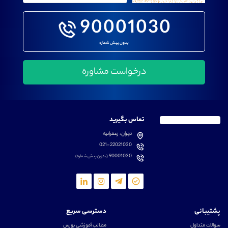
90001030
بدون پیش شماره
تماس بگیرید
تهران، زعفرانیه
021-22021030
90001030
(بدون پیش شماره)
پشتیبانی
دسترسی سریع
سوالات متداول
مطالب آموزشی بورس