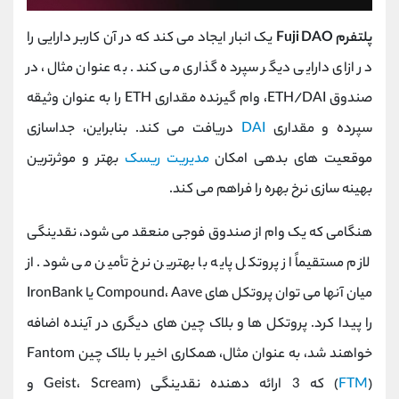
پلتفرم Fuji DAO
یک انبار ایجاد می کند که در آن کاربر دارایی را
در ازای دارایی دیگر سپرده گذاری می کند. به عنوان مثال، در
صندوق ETH/DAI، وام گیرنده مقداری ETH را به عنوان وثیقه
سپرده و مقداری
DAI
دریافت می کند. بنابراین، جداسازی
موقعیت های بدهی امکان
مدیریت ریسک
بهتر و موثرترین
بهینه سازی نرخ بهره را فراهم می کند.
هنگامی که یک وام از صندوق فوجی منعقد می شود، نقدینگی
لازم مستقیماً از پروتکل پایه با بهترین نرخ تأمین می شود. از
میان آنها می توان پروتکل های Compound، Aave یا IronBank
را پیدا کرد. پروتکل ها و بلاک چین های دیگری در آینده اضافه
خواهند شد، به عنوان مثال، همکاری اخیر با بلاک چین Fantom
FTM
(
) که 3 ارائه دهنده نقدینگی (Geist، Scream و