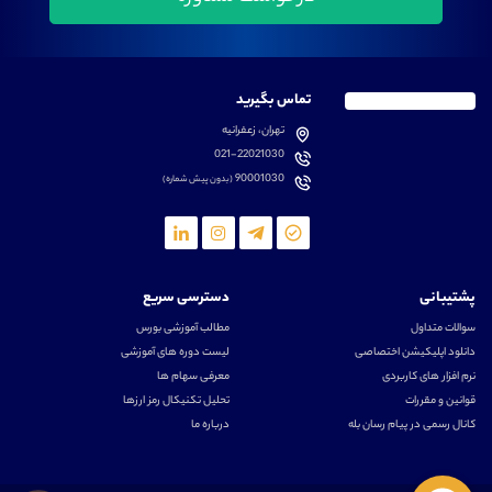
تماس بگیرید
تهران، زعفرانیه
021-22021030
90001030
(بدون پیش شماره)
پشتیبانی
دسترسی سریع
سوالات متداول
مطالب آموزشی بورس
دانلود اپلیکیشن اختصاصی
لیست دوره های آموزشی
نرم افزار های کاربردی
معرفی سهام ها
قوانین و مقررات
تحلیل تکنیکال رمز ارزها
کانال رسمی در پیام رسان بله
درباره ما