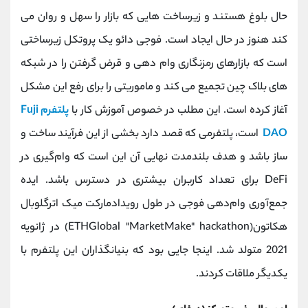
کانال بله
@alirezamehrabi_official
حال بلوغ هستند و زیرساخت هایی که بازار را سهل و روان می
کند هنوز در حال ایجاد است. فوجی دائو یک پروتکل زیرساختی
است که بازارهای رمزنگاری وام دهی و قرض گرفتن را در شبکه
های بلاک چین تجمیع می کند و ماموریتی را برای رفع این مشکل
آغاز کرده است. این مطلب در خصوص آموزش کار با
پلتفرم Fuji
DAO
است، پلتفرمی که قصد دارد بخشی از این فرآیند ساخت و
ساز باشد و هدف بلندمدت نهایی آن این است که وام‌گیری در
DeFi برای تعداد کاربران بیشتری در دسترس باشد. ایده
جمع‌آوری وام‌دهی فوجی در طول رویدادمارکت میک اترگلوبال
هکاتون(ETHGlobal "MarketMake" hackathon) در ژانویه
2021 متولد شد. اینجا جایی بود که بنیانگذاران این پلتفرم با
یکدیگر ملاقات کردند.