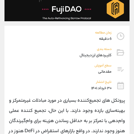
موبایل
09304891085
واتساپ
شروع گفتگو
تلگرام
@Armteam_admin_103
داخلی
103
زمان مطالعه
6 دقیقه
پشتیبان فروش
(فائزه تهرانی)
دسته بندی
موبایل
09101364784
کاربردهای ارز دیجیتال
واتساپ
شروع گفتگو
تلگرام
@Armteam_admin_104
سطح آموزش
مقدماتی
داخلی
104
تاریخ انتشار
۳۰ خرداد ۱۴۰۱
اطلاعات تماس
(دفتر فروش)
تلفن
021-22021030
پروتکل های تجمیع‌کننده‌ بسیاری در مورد مبادلات غیرمتمرکز و
تلفن
021-22021040
بهینه‌سازی بازده وجود دارند. با این حال، تجمیع کننده عملی
بدون پیش شماره
90001030
وام‌دهی با تمرکز بر به حداقل رساندن هزینه برای وام‌گیرندگان
اینستاگرام
@alireza.mehrabii
کانال تلگرام
@alirezamehrabi_com
هنوز وجود ندارند. در واقع بازارهای استقراض در DeFi هنوز در