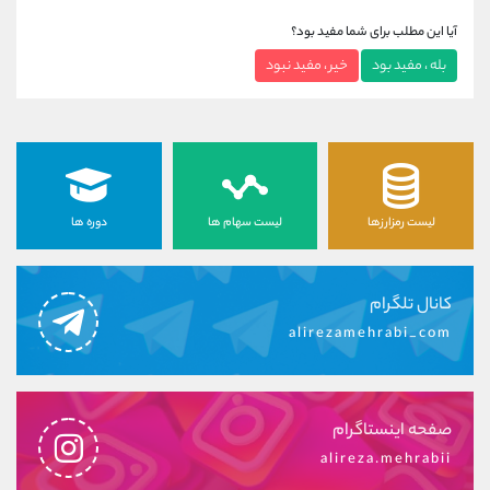
آیا این مطلب برای شما مفید بود؟
بله ، مفید بود
خیر ، مفید نبود
لیست رمزارزها
لیست سهام ها
دوره ها
کانال تلگرام
alirezamehrabi_com
صفحه اینستاگرام
alireza.mehrabii