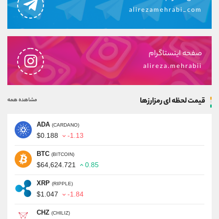
alirezamehrabi_com
صفحه اینستاگرام
alireza.mehrabii
قیمت لحظه ای رمزارزها
مشاهده همه
ADA
(CARDANO)
$0.188
-1.13
BTC
(BITCOIN)
$64,624.721
0.85
XRP
(RIPPLE)
$1.047
-1.84
CHZ
(CHILIZ)