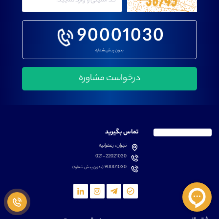
90001030
بدون پیش شماره
تماس بگیرید
تهران، زعفرانیه
021-22021030
90001030
(بدون پیش شماره)