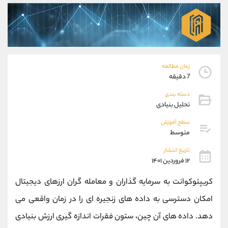
موبایل
09927779040
واتساپ
شروع گفتگو
تلگرام
@Armteam_admin_por
داخلی
107
زمان مطالعه
پشتیبان فروش
(فائزه تهرانی)
7 دقیقه
موبایل
09101364784
دسته بندی
واتساپ
شروع گفتگو
تحلیل بنیادی
تلگرام
@Armteam_admin_104
سطح آموزش
داخلی
104
متوسط
تاریخ انتشار
اطلاعات تماس
(دفتر فروش)
۱۲ فروردین ۱۴۰۱
تلفن
021-22021030
کریپتوکوانت به سرمایه گذاران و معامله گران ارزهای دیجیتال
تلفن
021-22021040
بدون پیش شماره
90001030
امکان دسترسی به داده های زنجیره ای را در زمان واقعی می
اینستاگرام
@alireza.mehrabii
دهد. داده ‌های آن چین، ستون فقرات اندازه‌ گیری ارزش بنیادی
کانال تلگرام
@alirezamehrabi_com