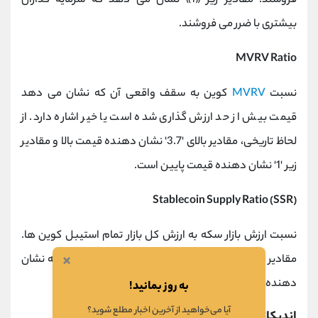
فروشند. مقادیر زیر «1» نشان می دهد که سرمایه گذاران
بیشتری با ضرر می فروشند.
MVRV Ratio
نسبت
MVRV
کوین به سقف واقعی آن که نشان می دهد
قیمت بیش از حد ارزش گذاری شده است یا خیر اشاره دارد. از
لحاظ تاریخی، مقادیر بالای '3.7' نشان دهنده قیمت بالا و مقادیر
زیر '1' نشان دهنده قیمت پایین است.
Stablecoin Supply Ratio (SSR)
نسبت ارزش بازار سکه به ارزش کل بازار تمام استیبل کوین ها.
×
مقادیر پایین به معنای عرضه بالای استیبل کوین است که نشان
دهنده فشار خرید بالقوه و افزایش احتمالی قیمت است.
به روز بمانید!
آیا می‌خواهید از آخرین اخبار مطلع شوید؟
اندیکاتورهای ورودی (Flow Indicator)