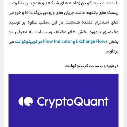
کانال بله
@alirezamehrabi_official
بلندمدت بیت ‌کوین (داده‌ های شبکه) و همچنین نظارت بر
ریسک‌ های بالقوه، مانند جریان‌ های ورودی بزرگ BTC و خروجی‌
های استخراج ‌کننده هستند. در این مطلب علاوه بر توضیح
مختصری درمورد بخش های مختلف وب سایت به معرفی دو
بخش
Exchange Flows و Flow Indicator
در کریپتوکوانت
می
پردازیم.
در مورد وب سایت کریپتوکوانت