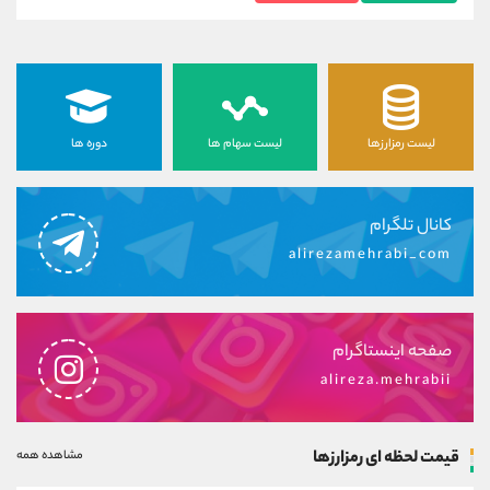
لیست رمزارزها
لیست سهام ها
دوره ها
کانال تلگرام
alirezamehrabi_com
صفحه اینستاگرام
alireza.mehrabii
قیمت لحظه ای رمزارزها
مشاهده همه