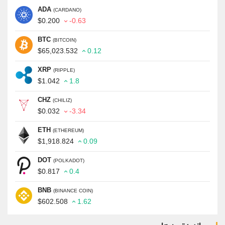
ADA
(CARDANO)
$0.200
-0.63
BTC
(BITCOIN)
$65,023.532
0.12
XRP
(RIPPLE)
$1.042
1.8
CHZ
(CHILIZ)
$0.032
-3.34
ETH
(ETHEREUM)
$1,918.824
0.09
DOT
(POLKADOT)
$0.817
0.4
BNB
(BINANCE COIN)
$602.508
1.62