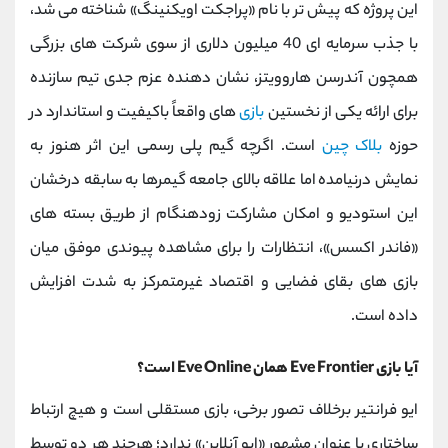
این پروژه که پیش ‌تر با نام «پراجکت اویکنینگ» شناخته می‌ شد،
با جذب سرمایه ‌ای 40 میلیون دلاری از سوی شرکت ‌های بزرگی
همچون آندرسن هاروویتز، نشان‌ دهنده عزم جدی تیم سازنده
برای ارائه یکی از نخستین
بازی‌
های واقعاً باکیفیت و استاندارد در
حوزه
بلاک چین
است. اگرچه گیم ‌پلی رسمی این اثر هنوز به
نمایش درنیامده اما علاقه بالای جامعه گیمرها به سابقه درخشان
این استودیو و امکان مشارکت زودهنگام از طریق بسته‌ های
«فاندر اکسس»، انتظارات را برای مشاهده پیوندی موفق میان
بازی ‌های بقای فضایی و اقتصاد غیرمتمرکز به شدت افزایش
داده است.
آیا بازی Eve Frontier همان Eve Online است؟
ایو فرانتیر برخلاف تصور برخی، بازی مستقلی است و هیچ ارتباط
ساختاری با عنوان مشهور «ایو آنلاین» ندارد؛ هرچند هر دو توسط