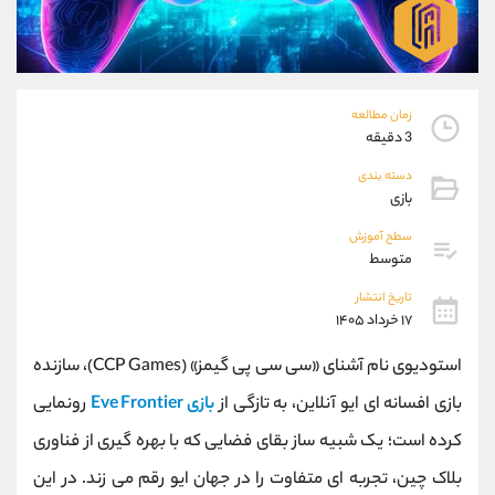
موبایل
09927779040
واتساپ
شروع گفتگو
تلگرام
@Armteam_admin_por
داخلی
107
زمان مطالعه
3 دقیقه
پشتیبان فروش
(یوسف فرخنده)
دسته بندی
موبایل
09194198792
بازی
واتساپ
شروع گفتگو
سطح آموزش
تلگرام
@Armteam_admin_33
متوسط
داخلی
118
تاریخ انتشار
۱۷ خرداد ۱۴۰۵
اطلاعات تماس
(دفتر فروش)
استودیوی نام ‌آشنای «سی ‌سی ‌پی گیمز» (CCP Games)، سازنده
تلفن
021-22021030
تلفن
021-22021040
بازی افسانه ‌ای ایو آنلاین، به ‌تازگی از
بازی Eve Frontier
رونمایی
بدون پیش شماره
90001030
کرده است؛ یک شبیه‌ ساز بقای فضایی که با بهره ‌گیری از فناوری
اینستاگرام
@alireza.mehrabii
کانال تلگرام
@alirezamehrabi_com
بلاک چین، تجربه ‌ای متفاوت را در جهان ایو رقم می ‌زند. در این