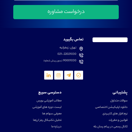
تماس بگیرید
تهران، زعفرانیه
021-22021030
90001030
(بدون پیش شماره)
پشتیبانی
دسترسی سریع
سوالات متداول
مطالب آموزشی بورس
دانلود اپلیکیشن اختصاصی
لیست دوره های آموزشی
نرم افزار های کاربردی
معرفی سهام ها
قوانین و مقررات
تحلیل تکنیکال رمز ارزها
کانال رسمی در پیام رسان بله
درباره ما