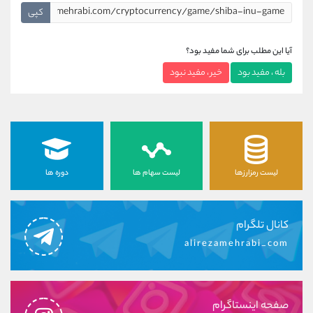
کپی
آیا این مطلب برای شما مفید بود؟
بله ، مفید بود
خیر ، مفید نبود
لیست رمزارزها
لیست سهام ها
دوره ها
کانال تلگرام
alirezamehrabi_com
صفحه اینستاگرام