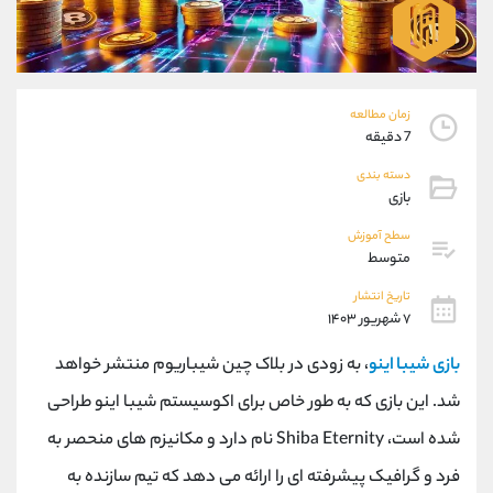
موبایل
09304891085
واتساپ
شروع گفتگو
تلگرام
@Armteam_admin_103
داخلی
103
زمان مطالعه
7 دقیقه
پشتیبان فروش
(فائزه تهرانی)
دسته بندی
موبایل
09101364784
بازی
واتساپ
شروع گفتگو
سطح آموزش
تلگرام
@Armteam_admin_104
متوسط
داخلی
104
تاریخ انتشار
۷ شهریور ۱۴۰۳
اطلاعات تماس
(دفتر فروش)
بازی شیبا اینو
، به زودی در بلاک چین شیباریوم منتشر خواهد
تلفن
021-22021030
تلفن
021-22021040
شد. این بازی که به طور خاص برای اکوسیستم شیبا اینو طراحی
بدون پیش شماره
90001030
شده است،
Shiba Eternity
نام دارد و مکانیزم های منحصر به
اینستاگرام
@alireza.mehrabii
کانال تلگرام
@alirezamehrabi_com
فرد و گرافیک پیشرفته ای را ارائه می دهد که تیم سازنده به