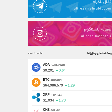
کانال تلگرام
alirezamehrabi_com
صفحه اینستاگرام
alireza.mehrabii
یمت لحظه ای رمزارزها
مشاهده همه
ADA
(CARDANO)
$0.201
0.64
BTC
(BITCOIN)
$64,986.579
1.29
XRP
(RIPPLE)
$1.034
1.73
CHZ
(CHILIZ)