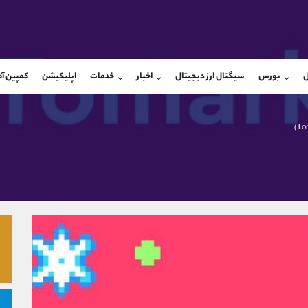
بان فروش
پشتیبان فروش
(محسن یزدی)
(فائزه تهرانی)
ل
بورس
سیگنال ارز دیجیتال
اخبار
خدمات
اپلیکیشن
کمپین آ
09304891085
موبایل
9101364784
شروع گفتگو
واتساپ
شروع گفتگ
@Armteam_admin_103
تلگرام
Armteam_admin_104
103
داخلی
04