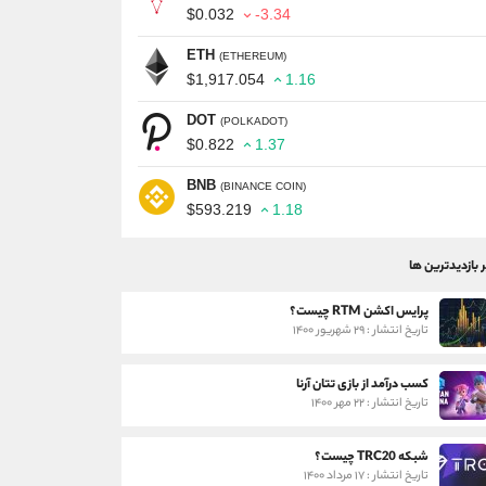
$0.032
-3.34
ETH
(ETHEREUM)
$1,917.054
1.16
DOT
(POLKADOT)
$0.822
1.37
BNB
(BINANCE COIN)
$593.219
1.18
ر بازدیدترین ها
پرایس اکشن RTM چیست؟
تاریخ انتشار : ۲۹ شهریور ۱۴۰۰
کسب درآمد از بازی تتان آرنا
تاریخ انتشار : ۲۲ مهر ۱۴۰۰
شبکه TRC20 چیست؟
تاریخ انتشار : ۱۷ مرداد ۱۴۰۰