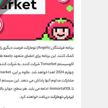
برنامه فرشتگان (
Angels
) تومارکت فرصت دیگری را ب
کمک کنند. این برنامه برای اعضای متعهد جامعه 
اکوسیستم
Tomarket
شرکت کنند. به شرکت کنندگ
چهارم 2024 اهدا خواهد شد. علاوه بر این،
market
مشارکت مداوم آنها پاداش می دهد. این سیستم از 10 سطح تشکیل شده است که ا
تا
L
10
:Immortal
ادامه می یابد. هر سطح، جوایز بالات
ایردراپ تومارکت
دریافت خواهند کرد.