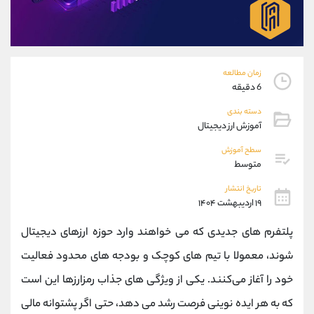
موبایل
09927779040
واتساپ
شروع گفتگو
تلگرام
@Armteam_admin_por
داخلی
107
زمان مطالعه
6 دقیقه
پشتیبان فروش
(محسن یزدی)
دسته بندی
موبایل
09304891085
آموزش ارز دیجیتال
واتساپ
شروع گفتگو
سطح آموزش
تلگرام
@Armteam_admin_103
متوسط
داخلی
103
تاریخ انتشار
۱۹ اردیبهشت ۱۴۰۴
اطلاعات تماس
(دفتر فروش)
پلتفرم‌ های جدیدی که می‌ خواهند وارد حوزه ارزهای دیجیتال
تلفن
021-22021030
تلفن
021-22021040
شوند، معمولا با تیم ‌های کوچک و بودجه‌ های محدود فعالیت
بدون پیش شماره
90001030
خود را آغاز می‌کنند. یکی از ویژگی‌ های جذاب رمزارزها این است
اینستاگرام
@alireza.mehrabii
کانال تلگرام
@alirezamehrabi_com
که به هر ایده نوینی فرصت رشد می ‌دهد، حتی اگر پشتوانه مالی