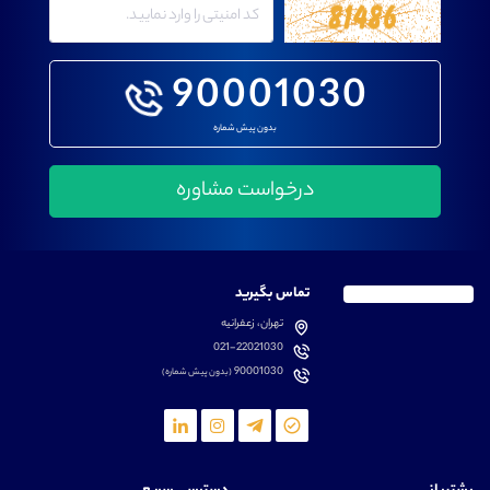
90001030
بدون پیش شماره
تماس بگیرید
تهران، زعفرانیه
021-22021030
90001030
(بدون پیش شماره)