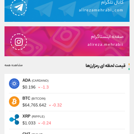
کانال تلگرام
alirezamehrabi_com
صفحه اینستاگرام
alireza.mehrabii
قیمت لحظه ای رمزارزها
مشاهده همه
ADA
(CARDANO)
$0.196
-1.3
BTC
(BITCOIN)
$64,765.642
-0.32
XRP
(RIPPLE)
$1.033
-0.24