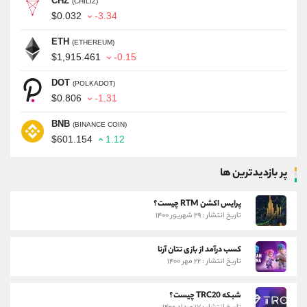
CHZ
(CHILIZ)
$0.032
-3.34
ETH
(ETHEREUM)
$1,915.461
-0.15
DOT
(POLKADOT)
$0.806
-1.31
BNB
(BINANCE COIN)
$601.154
1.12
پر بازدیدترین ها
پرایس اکشن RTM چیست؟
تاریخ انتشار : ۲۹ شهریور ۱۴۰۰
کسب درآمد از بازی تتان آرنا
تاریخ انتشار : ۲۲ مهر ۱۴۰۰
شبکه TRC20 چیست؟