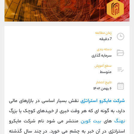
موبایل
09101364784
واتساپ
شروع گفتگو
تلگرام
@Armteam_admin_104
داخلی
104
زمان مطالعه
7 دقیقه
پشتیبان فروش
(محسن یزدی)
دسته بندی
موبایل
09304891085
سرمایه گذاری
واتساپ
شروع گفتگو
تلگرام
@Armteam_admin_103
سطح آموزش
متوسط
داخلی
103
تاریخ انتشار
۶ بهمن ۱۴۰۲
اطلاعات تماس
(دفتر فروش)
تلفن
021-22021030
شرکت مایکرو استراتژی
نقش بسیار اساسی در بازارهای مالی
تلفن
021-22021040
دارد، به گونه ای که هر وقت خبری از خریدهای کوچک یا بزرگ
بدون پیش شماره
90001030
نهنگ
های
بیت کوین
منتشر می شود نام شرکت مایکرو
اینستاگرام
@alireza.mehrabii
کانال تلگرام
@alirezamehrabi_com
استراتژی در آن خبر به چشم می خورد. در چند سال گذشته