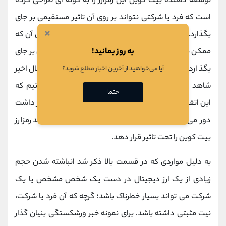
توسعه دهنده بیت کوین این رمزارز را به گونه ای طراحی کرده
است که فرد یا شرکتی نتواند بر روی آن تاثیر مستقیمی بر جای
×
بگذارد. خالق بیت کوین یعنی
ساتوشی ناکاموتو
به دلیل آن که
به روز بمانید!
ممکن بود مشهور بودن او تاثیری بر روی رمزارز بیت کوین بر جای
بگذارد هویت خود را مخفی کرده است؛ اما در چند سال اخیر
آیا می‌خواهید از آخرین اخبار مطلع شوید؟
شاهد ظهور چهره‌ های تاثیرگذار در کریپتوکارنسی هستیم که
حتما
این اتفاق، کریپتو را از مسیری که ساتوشی ناکاموتو در نظر داشت
دور می ‌کند.
اخبار
مربوط به این افراد به راحتی می تواند رمزارز
بیت کوین را تحت تاثیر قرار دهد.
به دلیل مواردی که در قسمت بالا ذکر شد انباشته شدن حجم
زیادی از یک ارز دیجیتال در دست یک شخص مشخص یا یک
شرکت می تواند بسیار خطرناک باشد؛ گرچه که آن فرد یا شرکت،
نیت مثبتی داشته باشد. برای نمونه خبر ورشکستگی بنیان گذار