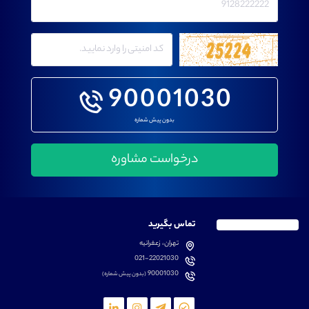
90001030
بدون پیش شماره
تماس بگیرید
تهران، زعفرانیه
021-22021030
90001030
(بدون پیش شماره)