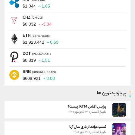
$1.044
1.65
CHZ
(CHILIZ)
$0.032
-3.34
ETH
(ETHEREUM)
$1,923.442
0.53
DOT
(POLKADOT)
$0.819
1.51
BNB
(BINANCE COIN)
$608.921
3.08
پر بازدیدترین ها
پرایس اکشن RTM چیست؟
تاریخ انتشار : ۲۹ شهریور ۱۴۰۰
کسب درآمد از بازی تتان آرنا
تاریخ انتشار : ۲۲ مهر ۱۴۰۰