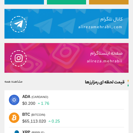
کانال تلگرام
alirezamehrabi_com
صفحه اینستاگرام
alireza.mehrabii
قیمت لحظه ای رمزارزها
مشاهده همه
ADA
(CARDANO)
$0.200
1.76
BTC
(BITCOIN)
$65,113.020
0.25
XRP
(RIPPLE)