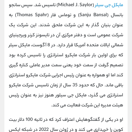
مایکل جی سیلر
(
Michael J. Saylor
) تاسیس شد. سپس سانجو
بانسال (
Sanju Bansal
) و توماس فار (
Thomas Spahr
) به
عنوان بنیان ‌گذار به این شرکت ملحق شدند. این شرکت یک
شرکت عمومی است و دفتر مرکزی آن در تایسونز کرنر ویرجینیای
شمالی ایالات متحده آمریکا قرار دارد. در 8 آگوست، مایکل سیلر
که برای اولین بار شرکت مایکرو استراتژی را تاسیس کرده بود
تصمیم گرفت از سمت خود یعنی سمت مدیر عاملی کناره گیری
کند اما او همواره به عنوان رئیس اجرایی شرکت مایکرو استراتژی
باقی ماند. حال که حدود 35 سال از زمان تاسیس شرکت مایکرو
استراتژی می گذرد، مایکل جی سیلور هنوز نیز به عنوان رئیس
هیئت مدیره این شرکت فعالیت می کند.
او در یکی از گفتگوهایش اعتراف کرد که در ثانیه 100 دلار بیت
کوین را خریداری می کند و در ژوئن سال 2022 در شبکه ایکس