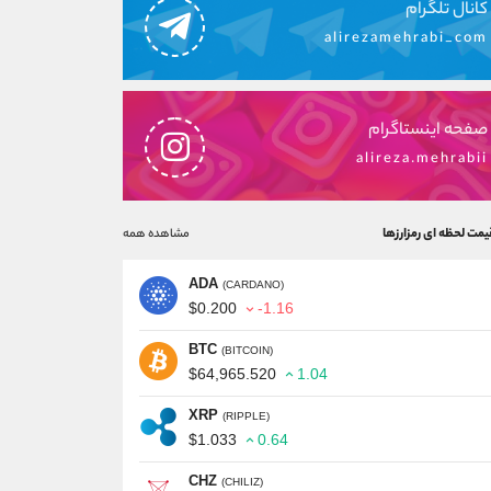
کانال تلگرام
alirezamehrabi_com
صفحه اینستاگرام
alireza.mehrabii
یمت لحظه ای رمزارزها
مشاهده همه
ADA
(CARDANO)
$0.200
-1.16
BTC
(BITCOIN)
$64,965.520
1.04
XRP
(RIPPLE)
$1.033
0.64
CHZ
(CHILIZ)