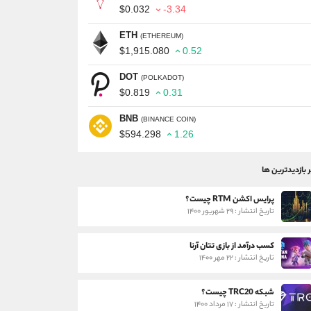
$0.032
-3.34
ETH
(ETHEREUM)
$1,915.080
0.52
DOT
(POLKADOT)
$0.819
0.31
BNB
(BINANCE COIN)
$594.298
1.26
ر بازدیدترین ها
پرایس اکشن RTM چیست؟
تاریخ انتشار : ۲۹ شهریور ۱۴۰۰
کسب درآمد از بازی تتان آرنا
تاریخ انتشار : ۲۲ مهر ۱۴۰۰
شبکه TRC20 چیست؟
تاریخ انتشار : ۱۷ مرداد ۱۴۰۰