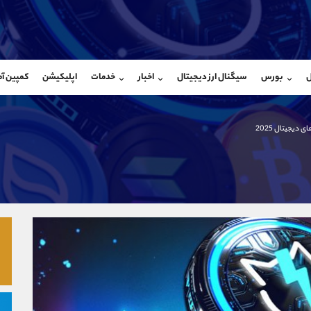
بان فروش
پشتیبان فروش
(محسن یزدی)
(یوسف فرخنده)
ل
بورس
سیگنال ارز دیجیتال
اخبار
خدمات
اپلیکیشن
کمپین آ
09304891085
موبایل
9194198792
شروع گفتگو
واتساپ
شروع گفتگ
@Armteam_admin_103
تلگرام
Armteam_admin_33
ی دیجیتال 2025
103
داخلی
8