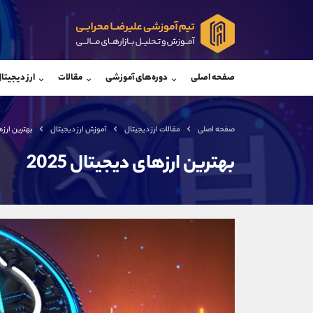
پشتیبان فروش
پشتی
(فائزه تهرانی)
صفحه اصلی
دوره‌های آموزشی
مقالات
ارز دیجیتا
موبایل
09101364784
موبایل
واتساپ
شروع گفتگو
واتساپ
تلگرام
@Armteam_admin_104
تلگرام
صفحه اصلی
مقالات ارز دیجیتال
آموزش ارز دیجیتال
بهترین ارزها
داخلی
104
داخلی
بهترین ارزهای دیجیتال 2025
اطلاعات تماس
(دفتر فروش)
تلفن
تلفن
بدون پیش شماره
اینستاگرام
کانال تلگرام
کانال بله