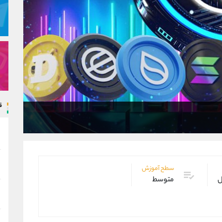
ق
سطح آموزش
ل
متوسط