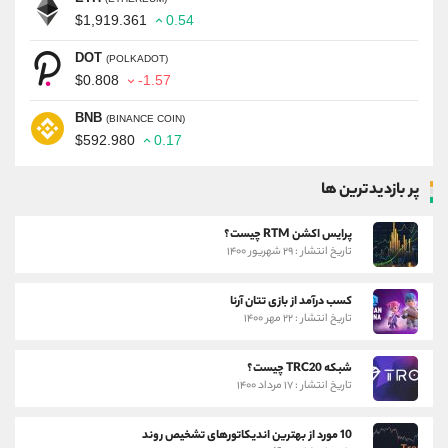
$1,919.361
0.54
DOT
(POLKADOT)
$0.808
-1.57
BNB
(BINANCE COIN)
$592.980
0.17
پر بازدیدترین ها
پرایس اکشن RTM چیست؟
تاریخ انتشار : ۲۹ شهریور ۱۴۰۰
کسب درآمد از بازی تتان آرنا
تاریخ انتشار : ۲۲ مهر ۱۴۰۰
شبکه TRC20 چیست؟
تاریخ انتشار : ۱۷ مرداد ۱۴۰۰
10 مورد از بهترین اندیکاتورهای تشخیص روند