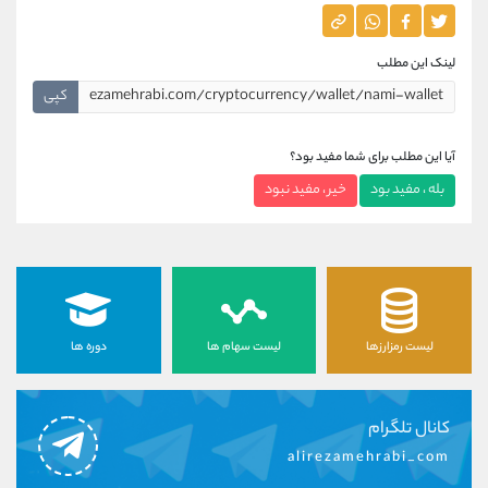
لینک این مطلب
کپی
آیا این مطلب برای شما مفید بود؟
بله ، مفید بود
خیر ، مفید نبود
لیست رمزارزها
لیست سهام ها
دوره ها
کانال تلگرام
alirezamehrabi_com