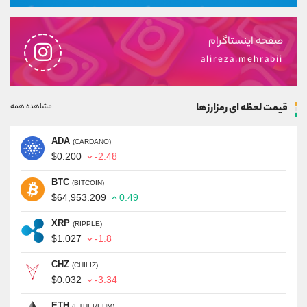
صفحه اینستاگرام
alireza.mehrabii
قیمت لحظه ای رمزارزها
مشاهده همه
ADA
(CARDANO)
$0.200
-2.48
BTC
(BITCOIN)
$64,953.209
0.49
XRP
(RIPPLE)
$1.027
-1.8
CHZ
(CHILIZ)
$0.032
-3.34
ETH
(ETHEREUM)