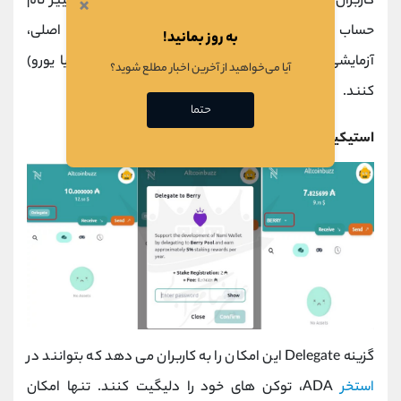
کاربران با ورود به تب Settings، می توانند اقدام به تغییر نام
×
حساب کاربری، تم، آیکون نمایه، نوع شبکه (شبکه اصلی،
به روز بمانید!
آزمایشی یا تنظیمات دستی) و نمایش واحد پول (دلار یا یورو)
آیا می‌خواهید از آخرین اخبار مطلع شوید؟
کنند.
حتما
استیکینگ توکن در کیف پول Nami
گزینه Delegate این امکان را به کاربران می دهد که بتوانند در
استخر
ADA، توکن های خود را دلیگیت کنند. تنها امکان