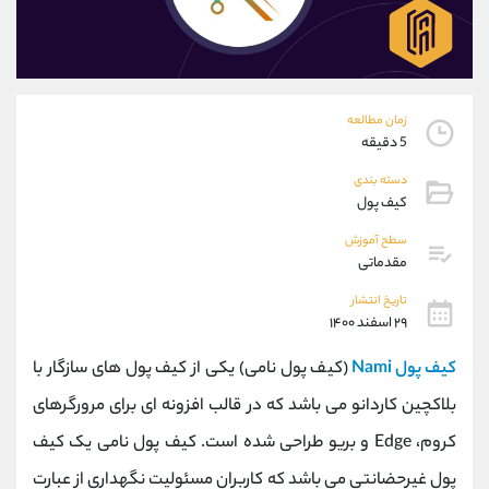
موبایل
09304891085
واتساپ
شروع گفتگو
تلگرام
@Armteam_admin_103
داخلی
103
زمان مطالعه
5 دقیقه
پشتیبان فروش
(یوسف فرخنده)
دسته بندی
موبایل
09194198792
کیف پول
واتساپ
شروع گفتگو
تلگرام
@Armteam_admin_33
سطح آموزش
مقدماتی
داخلی
118
تاریخ انتشار
۲۹ اسفند ۱۴۰۰
اطلاعات تماس
(دفتر فروش)
تلفن
021-22021030
کیف پول Nami
(کیف پول نامی) یکی از کیف پول های سازگار با
تلفن
021-22021040
بلاکچین کاردانو می باشد که در قالب افزونه ای برای مرورگرهای
بدون پیش شماره
90001030
کروم، Edge و بریو طراحی شده است. کیف پول نامی یک کیف
اینستاگرام
@alireza.mehrabii
کانال تلگرام
@alirezamehrabi_com
پول غیرحضانتی می باشد که کاربران مسئولیت نگهداری از عبارت