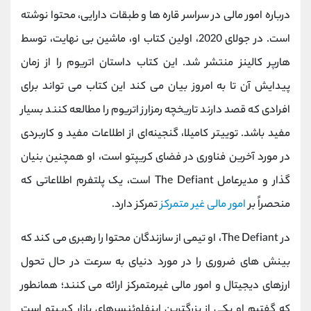
درباره امور مالی در سراسر قاره‌ ها و طبقات دارایی، محتوا نوشته
است.
در جولای 2020، اولین کتاب او، ماشین بی ‌نهایت، توسط
هارپر کالینز منتشر شد. این کتاب داستان اتریوم را از زمان
پیدایش آن تا به امروز بیان می ‌کند این کتاب می تواند برای
افرادی که قصد دارند تاریخچه رمزارز اتریوم را مطالعه کنند بسیار
مفید باشد.
توییتر کامیلا، گنجینه‌ای از اطلاعات مفید و کاربردی
در مورد آخرین فناوری در فضای کریپتو است، او همچنین بنیان
‌گذار و مدیرعامل
The Defiant
است، یک پلتفرم اطلاعاتی که
منحصراً بر
امور مالی غیر متمرکز
تمرکز دارد.
در
The Defiant
، او تیمی از سازندگان محتوا را رهبری می ‌کند که
بینش ‌های ضروری را در مورد دنیای به ‌سرعت در حال تحول
ارزهای دیجیتال و امور مالی غیرمتمرکز ارائه می‌ کنند؛
همانطور
که گفتیم او یکی از بزرگترین اینفلوئنسرهای بازار کریپتو است