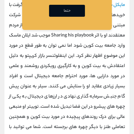
مایکل سیلر
مدیر عامل
Microstrategy
است که تصمیم گرفت با
حتما
خریدهای عمده بیت‌ کوین و انتقال سرمایه خود به یک شرکت
مبتنی بر بیت ‌کوین وارد عرصه ارز دیجیتال شود.
بسیاری از مردم
معتقدند او با اثر
Sharing his playbook
موجب شد ایلان ماسک
وارد جامعه بیت‌ کوین شود اما نمی توان به طور قطع در مورد
این موضوع اظهار نظر کرد.
این اینفلوئنسر بازار کریپتو به دلیل
اعتقادش به بیت ‌کوین و به ‌کارگیری رویکردی روشمند و علمی
در مورد دارایی‌ ها، مورد احترام جامعه دیجیتال است و افراد
بسیار زیادی عقاید او را ستایش می کنند.
سیلر به‌ عنوان پیش
‌گام جنبش سرمایه ‌گذاری نهادی در ارزهای دیجیتال به یکی از
چهره‌ های پیشرو در این فضا تبدیل شده است.
توییتر او منبعی
عالی برای درک روندهای پیچیده در مورد بیت‌ کوین و همچنین
تعاملی طنز با دیگر چهره‌ های برجسته است. شما می توانید با