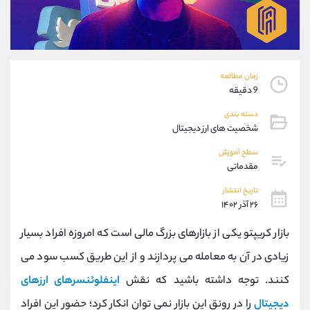
موبایل
09927779040
واتساپ
شروع گفتگو
تلگرام
@Armteam_admin_por
داخلی
107
زمان مطالعه
9 دقیقه
پشتیبان فروش
(یوسف فرخنده)
دسته بندی
موبایل
09194198792
شخصیت های ارز دیجیتال
واتساپ
شروع گفتگو
تلگرام
@Armteam_admin_33
سطح آموزش
مقدماتی
داخلی
118
تاریخ انتشار
۲۶ آذر ۱۴۰۲
اطلاعات تماس
(دفتر فروش)
تلفن
021-22021030
بازار کریپتو یکی از بازارهای بزرگ مالی است که امروزه افراد بسیار
تلفن
021-22021040
زیادی در آن به معامله می پردازند و از این طریق کسب سود می
بدون پیش شماره
90001030
کنند. توجه داشته باشید که نقش
اینفلوئنسرهای ارزهای
اینستاگرام
@alireza.mehrabii
کانال تلگرام
@alirezamehrabi_com
دیجیتال
را در رونق این بازار نمی توان انکار کرد؛ حضور این افراد