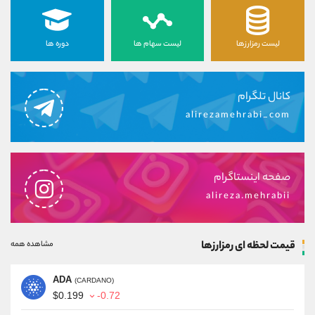
لیست رمزارزها
لیست سهام ها
دوره ها
کانال تلگرام
alirezamehrabi_com
صفحه اینستاگرام
alireza.mehrabii
قیمت لحظه ای رمزارزها
مشاهده همه
ADA
(CARDANO)
$0.199
-0.72