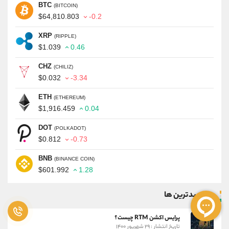
BTC
(BITCOIN)
$64,810.803
-0.2
XRP
(RIPPLE)
$1.039
0.46
CHZ
(CHILIZ)
$0.032
-3.34
ETH
(ETHEREUM)
$1,916.459
0.04
DOT
(POLKADOT)
$0.812
-0.73
BNB
(BINANCE COIN)
$601.992
1.28
پر بازدیدترین ها
پرایس اکشن RTM چیست؟
تاریخ انتشار : ۲۹ شهریور ۱۴۰۰