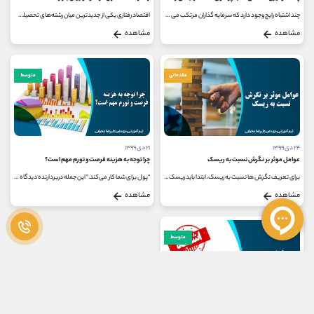
چند اشتباه رایج وجود دارد که سرمایه گذاران مرتکب می شوند و چگونه می توان اطمینان حاصل کرد که پرتفوی خود را خراب نمی کنند؟ برای...
اقتصاد رفتاری یکی از جدیدترین میان رشته‌های تحصیلی در دانشگاه‌ می‌باشد. در این رشته به عوامل مختلفی که در تصمیم‌گیری‌های...
مشاهده
مشاهده
مقدماتی
متوسط
۲۴ دی ۱۳۹۹
۲۱ دی ۱۳۹۹
عوامل موثر بر نگرش نسبت به ریسک
چرا توجه به هزینه فرصت و تورم مهم است؟
برای تعریف نگرش ها نسبت به ریسک، ابتدا باید ریسک را تعریف کنیم. ریسک به هر عملیاتی که احتمال رخ دادن نتیجه ی مطابق میل شما،...
"پول برای شما کار می‌کند." این جمله دربردارنده دیدگاه و نظر بسیاری از بزرگان و افراد موفق در حوزه مالی و ‌سرمایه گذاری در...
مشاهده
مشاهده
متوسط
۱۶ دی ۱۳۹۹