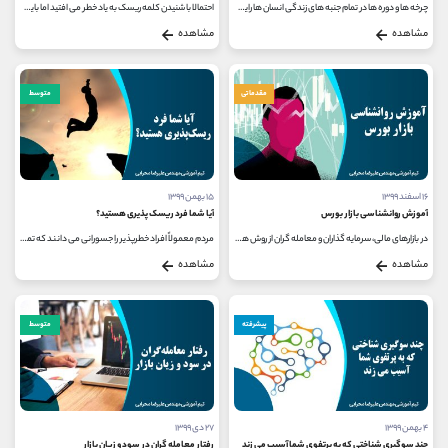
چرخه ها و دوره ها در تمام جنبه های زندگی انسان ها رایج هستند. از چرخه های کوتاه مدت مانند زندگی یک حشره در تابستان که تنها چند...
احتمالا با شنیدن کلمه ریسک به یاد خطر می افتید اما باید بگوییم ریسک در بازارهای مالی همیشه منفی و خطرناک نیست چرا که بدون ریسک،...
مشاهده
مشاهده
مقدماتی
متوسط
۱۶ اسفند ۱۳۹۹
۱۵ بهمن ۱۳۹۹
آموزش روانشناسی بازار بورس
آیا شما فرد ریسک پذیری هستید؟
در بازارهای مالی، سرمایه گذاران و معامله گران از روش های متفاوتی برای پیش بینی آینده قیمت سهام استفاده می کنند. برخی از آن...
مردم معمولاً افراد خطرپذیر را جسورانی می دانند که تمایل ذاتی دارند که زندگی خود را برای یک هیجان آماده کنند. هنگامی که كایت...
مشاهده
مشاهده
پیشرفته
متوسط
۴ بهمن ۱۳۹۹
۲۷ دی ۱۳۹۹
چند سوگیری شناختی که به پرتفوی شما آسیب می زند
رفتار معامله گران در سود و زیان بازار