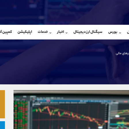
بان فروش
پشتیبان فروش
(محسن یزدی)
(یوسف فرخنده)
ل
بورس
سیگنال ارز دیجیتال
اخبار
خدمات
اپلیکیشن
کمپین آ
09304891085
موبایل
9194198792
شروع گفتگو
واتساپ
شروع گفتگ
@Armteam_admin_103
تلگرام
Armteam_admin_33
ارهای مالی
103
داخلی
8