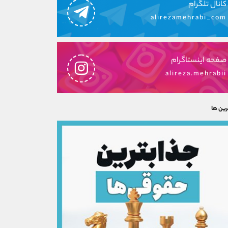
کانال تلگرام
alirezamehrabi_com
صفحه اینستاگرام
alireza.mehrabii
رین ها