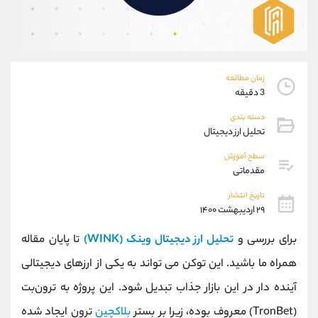
موبایل
09194198792
واتساپ
شروع گفتگو
تلگرام
@Armteam_admin_33
داخلی
118
زمان مطالعه
3 دقیقه
پشتیبان فروش
(ایمان پوراسماعیلی)
دسته بندی
موبایل
09927779040
تحلیل ارز دیجیتال
واتساپ
شروع گفتگو
تلگرام
@Armteam_admin_por
سطح آموزش
مقدماتی
داخلی
107
تاریخ انتشار
۲۹ اردیبهشت ۱۴۰۰
اطلاعات تماس
(دفتر فروش)
تلفن
021-22021030
برای بررسی و
تحلیل ارز دیجیتال وینک (WINK)
تا پایان مقاله
تلفن
021-22021040
همراه ما باشید. این توکن می تواند به یکی از ارزهای دیجیتالی
بدون پیش شماره
90001030
آینده دار در این بازار جذاب تبدیل شود. این پروژه به ترون‌بت
اینستاگرام
@alireza.mehrabii
کانال تلگرام
@alirezamehrabi_com
(TronBet) معروف بوده، زیرا بر بستر
بلاکچین
ترون ایجاد شده