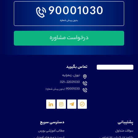
90001030
بدون پیش شماره
تماس بگیرید
تهران، زعفرانیه
021-22021030
90001030
(بدون پیش شماره)
پشتیبانی
دسترسی سریع
سوالات متداول
مطالب آموزشی بورس
دانلود اپلیکیشن اختصاصی
لیست دوره های آموزشی