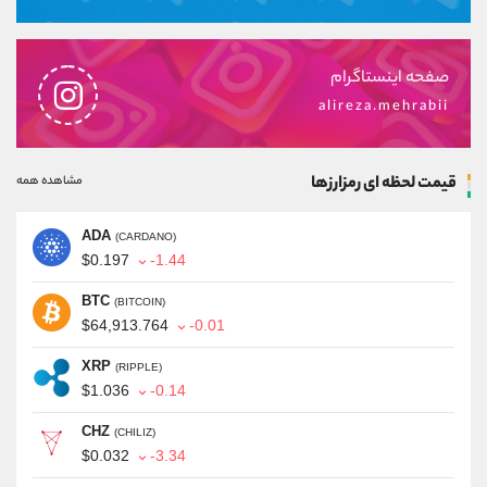
صفحه اینستاگرام
alireza.mehrabii
قیمت لحظه ای رمزارزها
مشاهده همه
ADA
(CARDANO)
$0.197
-1.44
BTC
(BITCOIN)
$64,913.764
-0.01
XRP
(RIPPLE)
$1.036
-0.14
CHZ
(CHILIZ)
$0.032
-3.34