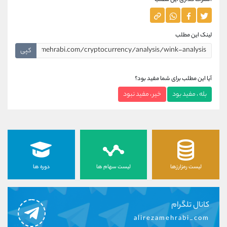
اشتراک گذاری این مطلب
لینک این مطلب
کپی
آیا این مطلب برای شما مفید بود؟
بله ، مفید بود
خیر ، مفید نبود
لیست رمزارزها
لیست سهام ها
دوره ها
کانال تلگرام
alirezamehrabi_com