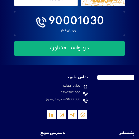
90001030
بدون پیش شماره
تماس بگیرید
تهران، زعفرانیه
021-22021030
90001030
(بدون پیش شماره)
پشتیبانی
دسترسی سریع