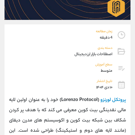
موبایل
09304891085
واتساپ
شروع گفتگو
تلگرام
@Armteam_admin_103
داخلی
103
زمان مطالعه
4 دقیقه
پشتیبان فروش
(فائزه تهرانی)
دسته بندی
موبایل
09101364784
اصطلاحات بازار ارز دیجیتال
واتساپ
شروع گفتگو
سطح آموزش
تلگرام
@Armteam_admin_104
متوسط
داخلی
104
تاریخ انتشار
۱۰ دی ۱۴۰۴
اطلاعات تماس
(دفتر فروش)
پروتکل لورنزو
(Lorenzo Protocol)
خود را به عنوان اولین لایه
تلفن
021-22021030
تلفن
021-22021040
مالی نقدینگی بیت‌ کوین معرفی می‌ کند که با هدف پر کردن
بدون پیش شماره
90001030
شکاف بین شبکه بیت ‌کوین و اکوسیستم ‌های مدرن دیفای
اینستاگرام
@alireza.mehrabii
کانال تلگرام
@alirezamehrabi_com
(مانند لایه ‌های دوم و استیکینگ) طراحی شده است. این