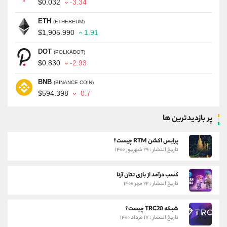
$0.032
-3.34
ETH
(ETHEREUM)
$1,905.990
1.91
DOT
(POLKADOT)
$0.830
-2.93
BNB
(BINANCE COIN)
$594.398
-0.7
پر بازدیدترین ها
پرایس اکشن RTM چیست؟
تاریخ انتشار : ۲۹ شهریور ۱۴۰۰
کسب درآمد از بازی تتان آرنا
تاریخ انتشار : ۲۲ مهر ۱۴۰۰
شبکه TRC20 چیست؟
تاریخ انتشار : ۱۷ مرداد ۱۴۰۰