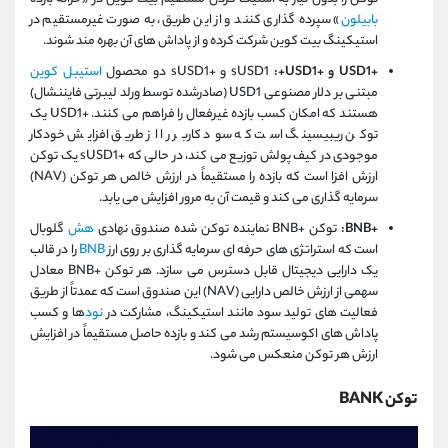
بابیلون
» سپرده‌ گذاری کنند و از این طریق، به‌ صورت غیرمستقیم در
استیکینگ بیت‌ کوین شرکت کرده و از پاداش ‌های آن بهره ‌مند شوند.
+USD1 و +
:+USD1
sUSD1
و +sUSD1 دو محصول
استیبل ‌کوین
مبتنی بر دلار مصنوعی USD1 (صادرشده توسط ورلد لیبرتی فایننشال)
هستند که امکان کسب بازده غیرفعال را فراهم می‌ کنند. +USD1 یک
توکن ریبیسینگ است که سود کاربر را از طریق افزایش خودکار
موجودی در کیف پولش توزیع می‌ کند، در حالی که +sUSD1 یک توکن
ارزش‌ افزا است که بازده را مستقیماً در ارزش خالص هر توکن (NAV)
سرمایه‌ گذاری می‌ کند و قیمت آن به مرور افزایش می ‌یابد.
+BNB:
توکن +BNB نماینده توکن ‌شده صندوق نهادی
هش
گلوبال
است که استراتژی ‌های حرفه ‌ای سرمایه ‌گذاری بر روی ارز
BNB
را در قالب
یک دارایی دیجیتال قابل دسترس می ‌سازد. هر توکن +BNB معادل
سهمی از ارزش خالص دارایی (NAV) این صندوق است که عمدتاً از طریق
فعالیت ‌های تولید سود مانند استیکینگ، مشارکت در
نود
ها و کسب
پاداش‌ های اکوسیستم رشد می‌ کند و بازده حاصل مستقیماً در افزایش
ارزش هر توکن منعکس می‌ شود.
توکن BANK