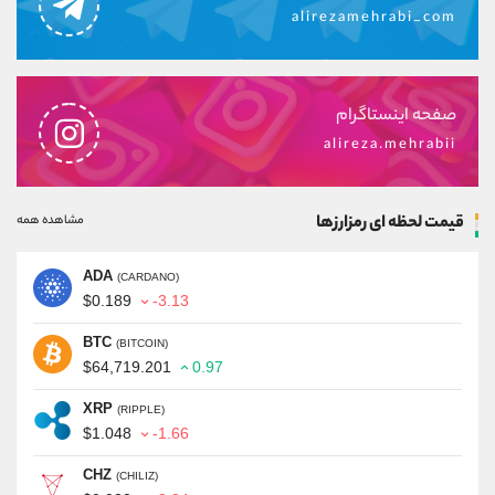
alirezamehrabi_com
صفحه اینستاگرام
alireza.mehrabii
قیمت لحظه ای رمزارزها
مشاهده همه
ADA
(CARDANO)
$0.189
-3.13
BTC
(BITCOIN)
$64,719.201
0.97
XRP
(RIPPLE)
$1.048
-1.66
CHZ
(CHILIZ)