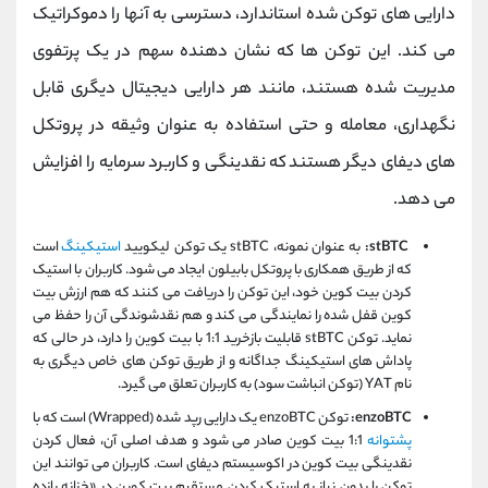
دارایی ‌های توکن ‌شده استاندارد، دسترسی به آنها را دموکراتیک
می کند. این توکن ‌ها که نشان ‌دهنده سهم در یک پرتفوی
مدیریت ‌شده هستند، مانند هر دارایی دیجیتال دیگری قابل
نگهداری، معامله و حتی استفاده به عنوان وثیقه در پروتکل
‌های دیفای دیگر هستند که نقدینگی و کاربرد سرمایه را افزایش
می‌ دهد.
stBTC:
به عنوان نمونه، stBTC یک توکن لیکویید
استیکینگ
است
که از طریق همکاری با پروتکل بابیلون ایجاد می ‌شود. کاربران با استیک
کردن بیت ‌کوین خود، این توکن را دریافت می کنند که هم ارزش بیت‌
کوین قفل‌ شده را نمایندگی می‌ کند و هم نقدشوندگی آن را حفظ می
‌نماید. توکن stBTC قابلیت بازخرید 1:1 با بیت ‌کوین را دارد، در حالی که
پاداش‌ های استیکینگ جداگانه و از طریق توکن ‌های خاص دیگری به
نام YAT (توکن انباشت سود) به کاربران تعلق می‌ گیرد.
enzoBTC:
توکن enzoBTC یک دارایی رپد شده (Wrapped) است که با
پشتوانه
1:1 بیت‌ کوین صادر می‌ شود و هدف اصلی آن، فعال کردن
نقدینگی بیت‌ کوین در اکوسیستم دیفای است. کاربران می ‌توانند این
توکن را بدون نیاز به استیک کردن مستقیم بیت‌ کوین در «خزانه بازده