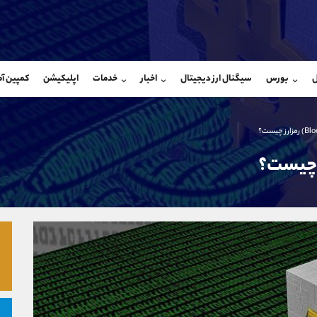
بان فروش
پشتیبان فروش
(ایمان پوراسماعیلی)
(محسن یزدی)
ل
بورس
سیگنال ارز دیجیتال
اخبار
خدمات
اپلیکیشن
کمپین آ
09927779040
موبایل
9304891085
شروع گفتگو
واتساپ
شروع گفتگ
@Armteam_admin_por
تلگرام
Armteam_admin_103
107
داخلی
03