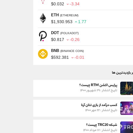
$0.032
-3.34
ETH
(ETHEREUM)
$1,930.953
1.77
DOT
(POLKADOT)
$0.817
-0.26
BNB
(BINANCE COIN)
$592.381
-0.01
ر بازدیدترین ها
پرایس اکشن RTM چیست؟
تاریخ انتشار : ۲۹ شهریور ۱۴۰۰
کسب درآمد از بازی تتان آرنا
تاریخ انتشار : ۲۲ مهر ۱۴۰۰
شبکه TRC20 چیست؟
تاریخ انتشار : ۱۷ مرداد ۱۴۰۰