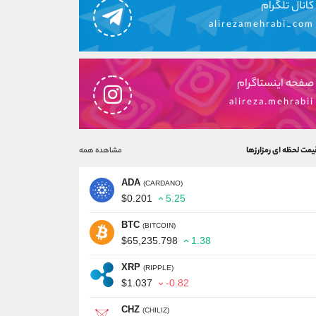
کانال تلگرام
alirezamehrabi_com
صفحه اینستاگرام
alireza.mehrabii
یمت لحظه ای رمزارزها
مشاهده همه
ADA
(CARDANO)
$0.201
5.25
BTC
(BITCOIN)
$65,235.798
1.38
XRP
(RIPPLE)
$1.037
-0.82
CHZ
(CHILIZ)