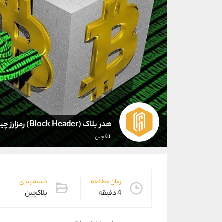
هدر بلاک (Block Header) رمزارز چیست؟
بلاکچین
زمان مطالعه
دسته بندی
4 دقیقه
بلاکچین