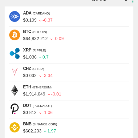
ADA
(CARDANO)
$0.199
-0.37
BTC
(BITCOIN)
$64,832.212
-0.09
XRP
(RIPPLE)
$1.036
0.7
CHZ
(CHILIZ)
$0.032
-3.34
ETH
(ETHEREUM)
$1,914.049
-0.01
DOT
(POLKADOT)
$0.812
-1.06
BNB
(BINANCE COIN)
$602.203
1.97