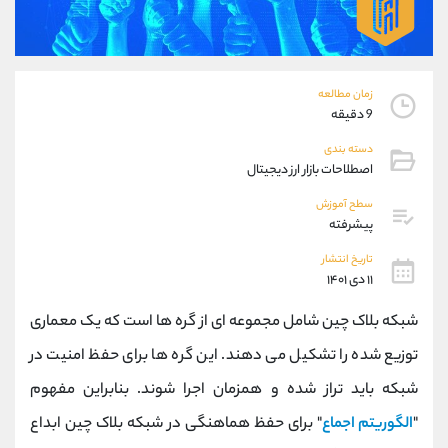
موبایل
09927779040
واتساپ
شروع گفتگو
تلگرام
@Armteam_admin_por
داخلی
107
زمان مطالعه
9 دقیقه
پشتیبان فروش
(فائزه تهرانی)
دسته بندی
موبایل
09101364784
اصطلاحات بازار ارز دیجیتال
واتساپ
شروع گفتگو
سطح آموزش
تلگرام
@Armteam_admin_104
پیشرفته
داخلی
104
تاریخ انتشار
۱۱ دی ۱۴۰۱
اطلاعات تماس
(دفتر فروش)
شبکه بلاک چین شامل مجموعه ای از گره ها است که یک معماری
تلفن
021-22021030
توزیع شده را تشکیل می دهند. این گره ها برای حفظ امنیت در
تلفن
021-22021040
بدون پیش شماره
90001030
شبکه باید تراز شده و همزمان اجرا شوند. بنابراین مفهوم
اینستاگرام
@alireza.mehrabii
"
الگوریتم اجماع
" برای حفظ هماهنگی در شبکه بلاک چین ابداع
کانال تلگرام
@alirezamehrabi_com