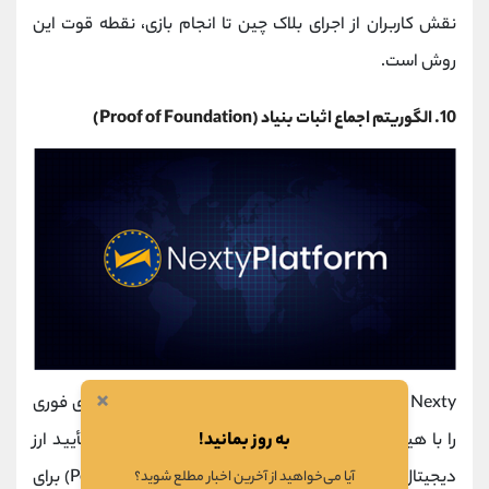
نقش کاربران از اجرای بلاک چین تا انجام بازی، نقطه قوت این
روش است.
10. الگوریتم اجماع اثبات بنیاد (Proof of Foundation)
×
Nexty پیاده سازی یک بستر بلاک چین است که انتقالهای فوری
به روز بمانید!
را با هیچ هزینه ای انجام می دهد. Nexty از سیستم تأیید ارز
دیجیتال دوگانه (DCCS) به همراه اجماع اثبات بنیاد (PoF) برای
آیا می‌خواهید از آخرین اخبار مطلع شوید؟