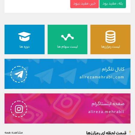
بله ، مفید بود
خیر ، مفید نبود
لیست رمزارزها
لیست سهام ها
دوره ها
کانال تلگرام
alirezamehrabi_com
صفحه اینستاگرام
alireza.mehrabii
قیمت لحظه ای رمزارزها
مشاهده همه