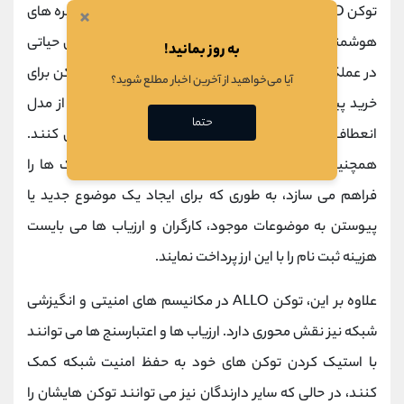
×
توکن ALLO، ارز دیجیتال بومی شبکه آلورا، که بر روی زنجیره‌ های
هوشمند
بایننس
، اتریوم و
بیس
عرضه شده است، نقش حیاتی
به روز بمانید!
در عملکرد این اکوسیستم ایفا می ‌کند. کاربران از این توکن برای
آیا می‌خواهید از آخرین اخبار مطلع شوید؟
خرید پیش‌ بینی ‌ها و استنتاج‌ های شبکه با استفاده از مدل
حتما
انعطاف ‌پذیر «پرداخت به میزانی که مایلید» استفاده می کنند.
همچنین، توکن ALLO
ابزار
لازم برای مشارکت در تاپیک ‌ها را
فراهم می ‌سازد، به طوری که برای ایجاد یک موضوع جدید یا
پیوستن به موضوعات موجود، کارگران و ارزیاب ‌ها می ‌بایست
هزینه ثبت ‌نام را با این ارز پرداخت نمایند.
علاوه بر این، توکن ALLO در مکانیسم ‌های امنیتی و انگیزشی
شبکه نیز نقش محوری دارد. ارزیاب‌ ها و اعتبارسنج ‌ها می ‌توانند
با استیک کردن توکن‌ های خود به حفظ امنیت شبکه کمک
کنند، در حالی که سایر دارندگان نیز می ‌توانند توکن‌ هایشان را