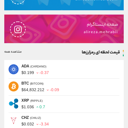
صفحه اینستاگرام
alireza.mehrabii
قیمت لحظه ای رمزارزها
مشاهده همه
ADA
(CARDANO)
$0.199
-0.37
BTC
(BITCOIN)
$64,832.212
-0.09
XRP
(RIPPLE)
$1.036
0.7
CHZ
(CHILIZ)
$0.032
-3.34