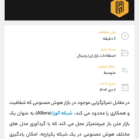
موبایل
09194198792
واتساپ
شروع گفتگو
تلگرام
@Armteam_admin_33
داخلی
118
زمان مطالعه
5 دقیقه
پشتیبان فروش
(محسن یزدی)
دسته بندی
موبایل
09304891085
اصطلاحات بازار ارز دیجیتال
واتساپ
شروع گفتگو
سطح آموزش
تلگرام
@Armteam_admin_103
متوسط
داخلی
103
تاریخ انتشار
۷ دی ۱۴۰۴
اطلاعات تماس
(دفتر فروش)
در مقابل تمرکزگرایی موجود در بازار هوش مصنوعی که شفافیت
تلفن
021-22021030
تلفن
021-22021040
و همکاری را محدود می‌ کند،
شبکه آلورا
(Allora)
به ‌عنوان یک
بدون پیش شماره
90001030
بازار متن ‌باز غیرمتمرکز عمل می‌ کند که با گردآوری مدل‌ های
اینستاگرام
@alireza.mehrabii
کانال تلگرام
@alirezamehrabi_com
مختلف هوش مصنوعی در یک شبکه یکپارچه، امکان یادگیری