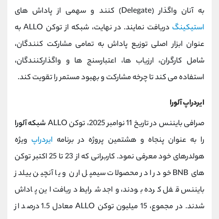
به آنان واگذار (Delegate) کنند و سهمی از پاداش ‌های
استیکینگ
دریافت نمایند. در نهایت، شبکه از توکن ALLO به
‌عنوان ابزار اصلی توزیع پاداش به تمامی مشارکت‌ کنندگان،
شامل کارگران، ارزیاب ‌ها، اعتبارسنج‌ ها و واگذارکنندگان،
استفاده می‌ کند تا چرخه مشارکت و بهبود مستمر را تقویت کند.
ایردراپ آلورا
صرافی بایننس در تاریخ 11 نوامبر 2025، توکن ALLO
شبکه آلورا
را به عنوان پنجاه‌ و هشتمین پروژه در برنامه
ایردراپ
ویژه
هولدرهای خود معرفی نمود. کاربرانی که از 23 تا 25 اکتبر توکن‌
های BNB خود را در محصولات سیمپل ارن و یا آنچین ییلدز
بایننس قفل کرده بودند، واجد شرایط دریافت این پاداش
شدند. در مجموع، 15 میلیون توکن ALLO معادل 1.5 درصد از