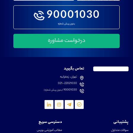
90001030
بدون پیش شماره
تماس بگیرید
تهران، زعفرانیه
021-22021030
90001030
(بدون پیش شماره)
پشتیبانی
دسترسی سریع
سوالات متداول
مطالب آموزشی بورس