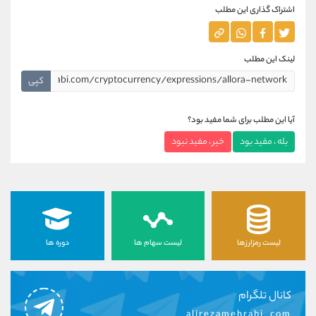
اشتراک گذاری این مطلب
لینک این مطلب
کپی
آیا این مطلب برای شما مفید بود؟
بله ، مفید بود
خیر ، مفید نبود
لیست رمزارزها
لیست سهام ها
دوره ها
کانال تلگرام
alirezamehrabi_com