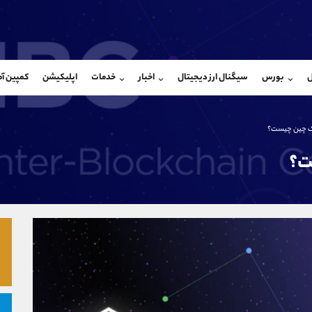
بان فروش
پشتیبان فروش
(ایمان پوراسماعیلی)
(یوسف فرخنده)
ل
بورس
سیگنال ارز دیجیتال
اخبار
خدمات
اپلیکیشن
کمپین آ
09927779040
موبایل
9194198792
شروع گفتگو
واتساپ
شروع گفتگ
@Armteam_admin_por
تلگرام
Armteam_admin_33
لاک چین چیست؟
107
داخلی
8
ت؟