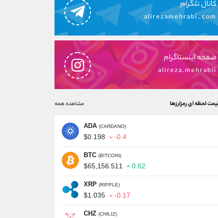
کانال تلگرام
alirezamehrabi_com
صفحه اینستاگرام
alireza.mehrabii
یمت لحظه ای رمزارزها
مشاهده همه
ADA
(CARDANO)
$0.198
-0.4
BTC
(BITCOIN)
$65,156.511
0.62
XRP
(RIPPLE)
$1.035
-0.17
CHZ
(CHILIZ)