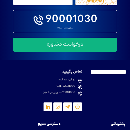
90001030
بدون پیش شماره
تماس بگیرید
تهران، زعفرانیه
021-22021030
90001030
(بدون پیش شماره)
پشتیبانی
دسترسی سریع