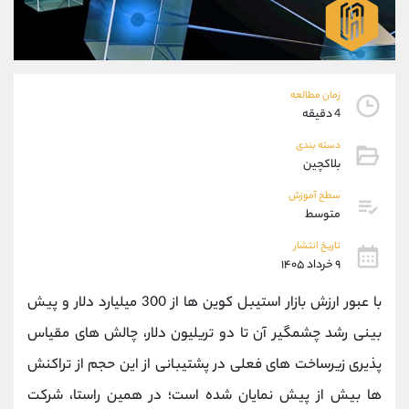
موبایل
09927779040
واتساپ
شروع گفتگو
تلگرام
@Armteam_admin_por
داخلی
107
زمان مطالعه
4 دقیقه
پشتیبان فروش
(محسن یزدی)
دسته بندی
موبایل
09304891085
بلاکچین
واتساپ
شروع گفتگو
سطح آموزش
تلگرام
@Armteam_admin_103
متوسط
داخلی
103
تاریخ انتشار
۹ خرداد ۱۴۰۵
اطلاعات تماس
(دفتر فروش)
با عبور ارزش بازار استیبل کوین‌ ها از 300 میلیارد دلار و پیش
تلفن
021-22021030
تلفن
021-22021040
‌بینی رشد چشمگیر آن تا دو تریلیون دلار، چالش ‌های مقیاس
بدون پیش شماره
90001030
‌پذیری زیرساخت ‌های فعلی در پشتیبانی از این حجم از تراکنش
اینستاگرام
@alireza.mehrabii
کانال تلگرام
@alirezamehrabi_com
‌ها بیش از پیش نمایان شده است؛ در همین راستا، شرکت