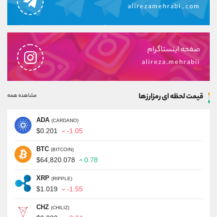
alirezamehrabi_com
صفحه اینستاگرام
alireza.mehrabii
قیمت لحظه ای رمزارزها
مشاهده همه
ADA
(CARDANO)
$0.201
-1.05
BTC
(BITCOIN)
$64,820.078
0.78
XRP
(RIPPLE)
$1.019
-1.55
CHZ
(CHILIZ)