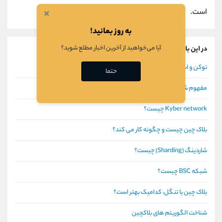
×
است.
به روز بمانید!
آیا می‌خواهید از آخرین اخبار مطلع شوید؟
در این باره بیشتر بخوانید
توکن و استاندارد ERC20
حتما
مفهوم شبکه های همتا به همتا
Kyber network چیست؟
بلاک چین چیست و چگونه کار می کند؟
شاردینگ (Sharding) چیست؟
شبکه BSC چیست؟
بلاک چین یا تنگل، کدامیک بهتر است؟
شناخت الگوریتم های بلاکچین