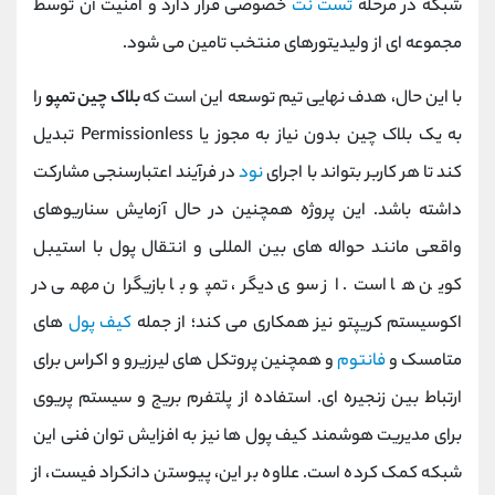
شبکه در مرحله
تست ‌نت
خصوصی قرار دارد و امنیت آن توسط
مجموعه ‌ای از ولیدیتورهای منتخب تامین می ‌شود.
با این حال، هدف نهایی تیم توسعه این است که
بلاک چین تمپو
را
به یک بلاک ‌چین بدون نیاز به مجوز یا Permissionless تبدیل
کند تا هر کاربر بتواند با اجرای
نود
در فرآیند اعتبارسنجی مشارکت
داشته باشد. این پروژه همچنین در حال آزمایش سناریوهای
واقعی مانند حواله ‌های بین ‌المللی و انتقال پول با استیبل
‌کوین ‌ها است. از سوی دیگر، تمپو با بازیگران مهمی در
اکوسیستم کریپتو نیز همکاری می‌ کند؛ از جمله
کیف ‌پول‌
های
متامسک و
فانتوم
و همچنین پروتکل ‌های لیرزیرو و اکراس برای
ارتباط بین ‌زنجیره ‌ای. استفاده از پلتفرم بریج و سیستم پریوی
برای مدیریت هوشمند کیف ‌پول ‌ها نیز به افزایش توان فنی این
شبکه کمک کرده است. علاوه بر این، پیوستن دانکراد فیست، از