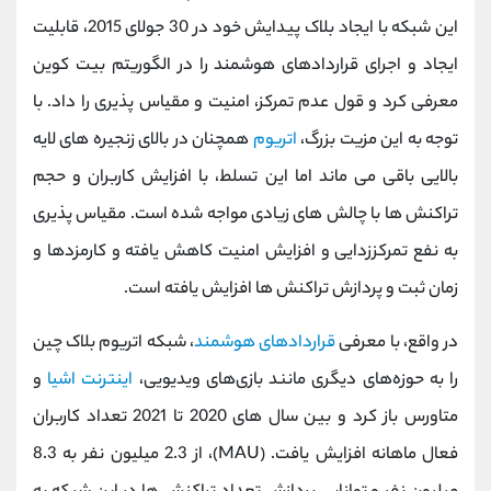
کانال بله
@alirezamehrabi_official
این شبکه با ایجاد بلاک پیدایش خود در 30 جولای 2015، قابلیت
ایجاد و اجرای قراردادهای هوشمند را در الگوریتم بیت کوین
معرفی کرد و قول عدم تمرکز، امنیت و مقیاس پذیری را داد. با
توجه به این مزیت بزرگ،
اتریوم
همچنان در بالای زنجیره های لایه
بالایی باقی می ماند اما این تسلط، با افزایش کاربران و حجم
تراکنش ها با چالش های زیادی مواجه شده است. مقیاس پذیری
به نفع تمرکززدایی و افزایش امنیت کاهش یافته و کارمزدها و
زمان ثبت و پردازش تراکنش ها افزایش یافته است.
در واقع، با معرفی
قراردادهای هوشمند
، شبکه اتریوم بلاک چین
را به حوزه‌های دیگری مانند بازی‌های ویدیویی،
اینترنت اشیا
و
متاورس باز کرد و بین سال‌ های 2020 تا 2021 تعداد کاربران
فعال ماهانه افزایش یافت. (MAU)، از 2.3 میلیون نفر به 8.3