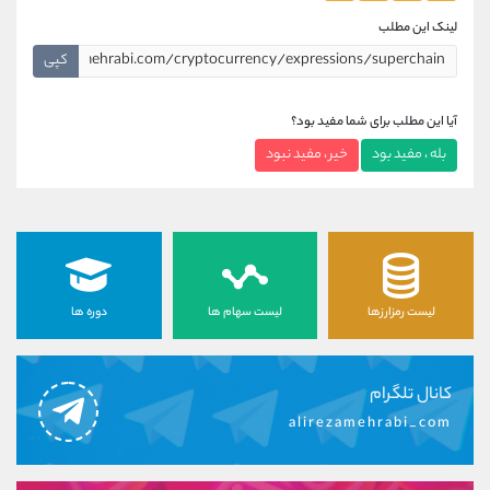
لینک این مطلب
کپی
آیا این مطلب برای شما مفید بود؟
بله ، مفید بود
خیر ، مفید نبود
لیست رمزارزها
لیست سهام ها
دوره ها
کانال تلگرام
alirezamehrabi_com