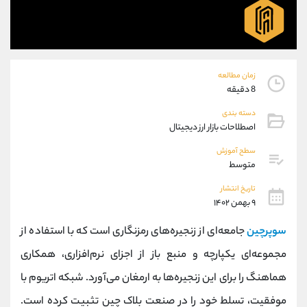
موبایل
09101364784
واتساپ
شروع گفتگو
تلگرام
@Armteam_admin_104
داخلی
104
زمان مطالعه
8 دقیقه
پشتیبان فروش
(محسن یزدی)
دسته بندی
موبایل
09304891085
اصطلاحات بازار ارز دیجیتال
واتساپ
شروع گفتگو
تلگرام
@Armteam_admin_103
سطح آموزش
متوسط
داخلی
103
تاریخ انتشار
۹ بهمن ۱۴۰۲
اطلاعات تماس
(دفتر فروش)
تلفن
021-22021030
سوپرچین
جامعه‌ای از زنجیره‌های رمزنگاری است که با استفاده از
تلفن
021-22021040
مجموعه‌ای یکپارچه و منبع باز از اجزای نرم‌افزاری، همکاری
بدون پیش شماره
90001030
هماهنگ را برای این زنجیره‌ها به ارمغان می‌آورد. شبکه اتریوم با
اینستاگرام
@alireza.mehrabii
کانال تلگرام
@alirezamehrabi_com
موفقیت، تسلط خود را در صنعت بلاک چین تثبیت کرده است.