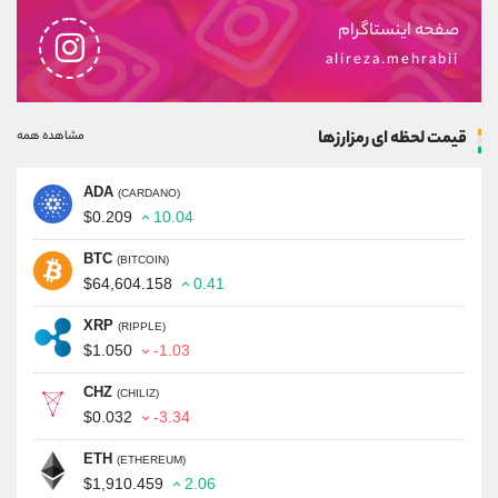
صفحه اینستاگرام
alireza.mehrabii
قیمت لحظه ای رمزارزها
مشاهده همه
ADA
(CARDANO)
$0.209
10.04
BTC
(BITCOIN)
$64,604.158
0.41
XRP
(RIPPLE)
$1.050
-1.03
CHZ
(CHILIZ)
$0.032
-3.34
ETH
(ETHEREUM)
$1,910.459
2.06