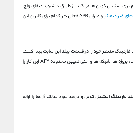
رای استیبل کوین‌ ها می‌کند. از طریق داشبورد دیفای واچ،
های غیر متمرکز
و میزان APR فعلی هر کدام برای کابران این
ت فارمینگ مدنظر خود را در قسمت ییلد این سایت پیدا کنند.
قسمت ییلد این سایت با فیلتر کردن دسته‌بندی‌ ها، پروژه‌ ها، شبکه‌ ها و حتی تعیین محدوده APY این کار را
لد فارمینگ استیبل کوین
و درصد سود سالانه آن‌ها را ارائه