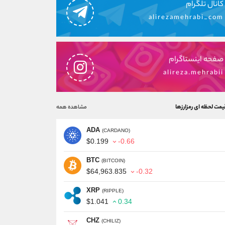
کانال تلگرام
alirezamehrabi_com
صفحه اینستاگرام
alireza.mehrabii
یمت لحظه ای رمزارزها
مشاهده همه
ADA
(CARDANO)
$0.199
-0.66
BTC
(BITCOIN)
$64,963.835
-0.32
XRP
(RIPPLE)
$1.041
0.34
CHZ
(CHILIZ)