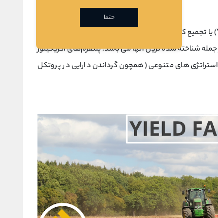
حتما
پروتکل های ییلد اگریگیتورها (Yield Aggregator) یا تجمیع‌ کنندگان بازدهی می توانند استیبل کوین ها را به
ودکار و مداوم فارم ‌کنند. یرن (Yearn) از جمله شناخته ‌شده ‌ترین آنها می باشد. پلتفرم‌های اگریگیتور
استراتژی‌ های متنوعی (همچون گرداندن دارایی در پروتکل‌