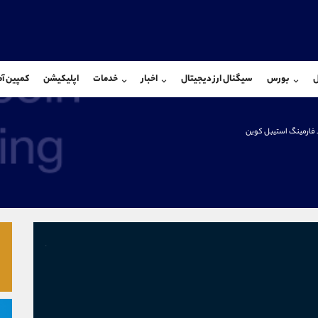
بان فروش
پشتیبان فروش
(محسن یزدی)
(ایمان پوراسماعیلی)
ل
بورس
سیگنال ارز دیجیتال
اخبار
خدمات
اپلیکیشن
کمپین آ
09304891085
موبایل
9927779040
شروع گفتگو
واتساپ
شروع گفتگ
@Armteam_admin_103
تلگرام
Armteam_admin_por
 فارمینگ استیبل کوین
103
داخلی
07