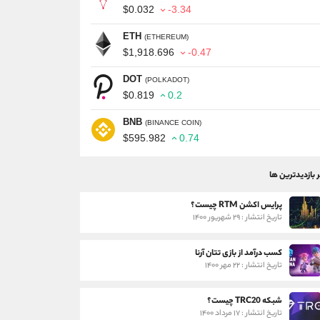
$0.032
-3.34
ETH
(ETHEREUM)
$1,918.696
-0.47
DOT
(POLKADOT)
$0.819
0.2
BNB
(BINANCE COIN)
$595.982
0.74
ر بازدیدترین ها
پرایس اکشن RTM چیست؟
تاریخ انتشار : ۲۹ شهریور ۱۴۰۰
کسب درآمد از بازی تتان آرنا
تاریخ انتشار : ۲۲ مهر ۱۴۰۰
شبکه TRC20 چیست؟
تاریخ انتشار : ۱۷ مرداد ۱۴۰۰