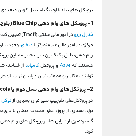
پروتکل های ییلد فارمینگ استیبل کوین متعددی وجود
1- پروتکل ‌های وام‌ دهی Blue Chip (بلوچیپ)
فدرال رزرو
در امور مالی سنتی
مرکزی در امور مالی غیر متمرکز یا
دیفای
، وجود ندارد
هستند که
Aave
و پروتکل
کامپاند
از شناخته‌ شد
توانند به کاربران مطمئن‌ ترین و پایین‌ ترین بازده
2- پروتکل‌های وام‌ دهی نسل دوم یا Niche Protocols
در پروتکل‌های بلوچیپ نمی توان بسیاری از
توکن‌
ه
برای بسیاری از پروژه‌ های محبوب دیفای یا بازی‌ها
کرد.