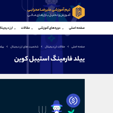
پشتیبان فروش
پشتی
(یوسف فرخنده)
صفحه اصلی
دوره‌های آموزشی
مقالات
ارز دیجیتا
موبایل
09194198792
موبایل
واتساپ
شروع گفتگو
واتساپ
تلگرام
@Armteam_admin_33
تلگرام
صفحه اصلی
مقالات ارز دیجیتال
شخصیت های ارز دیجیتال
ییلد
داخلی
118
داخلی
ییلد فارمینگ استیبل کوین
اطلاعات تماس
(دفتر فروش)
تلفن
تلفن
بدون پیش شماره
اینستاگرام
کانال تلگرام
کانال بله