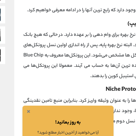
 دارد که رایج ترین آنها را در ادامه معرفی خواهیم کرد.
 (Tradfi) تعیین کف نرخ بهره برای وام‌ دهی را بر عهده دارد. در حالی که هیچ بانک
. البته نرخ بهره پایه، پس از راه‌ اندازی اولین نسل پروتکل‌های
وام‌ دهی، طبق یک قانون نانوشته توسط این پروتکل ها مشخص می‌شود. این پروتکل‌ها معروف به Blue Chip
ه‌ ترین آن‌ها به حساب می آیند. معمولا این پروتکل‌ها می
ی استیبل کوین را بدهند.
ا را به عنوان وثیقه واریز کرد. بنابراین منبع تامین نقدینگی
×
، وجود ندارد. از این رو می توان برای تامین
نقدینگی
طیف
گسترده‌تری از دارایی‌ ها، از پروتکل‌ های وام‌ دهی نسل دوم مانند Rari و Market به عنوان یک منبع استفاده
به روز بمانید!
آیا می‌خواهید از آخرین اخبار مطلع شوید؟