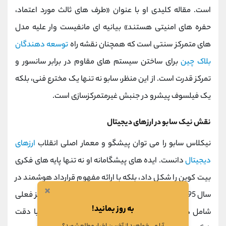
است. مقاله کلیدی او با عنوان «طرف‌ های ثالث مورد اعتماد،
حفره‌ های امنیتی هستند» بیانیه ‌ای مانفیست وار علیه مدل
‌های متمرکز سنتی است که همچنان نقشه راه
توسعه ‌دهندگان
بلاک ‌چین
برای ساختن سیستم ‌های مقاوم در برابر سانسور و
تمرکز قدرت است. از این منظر، سابو نه تنها یک مخترع فنی، بلکه
یک فیلسوف پیشرو در جنبش غیرمتمرکزسازی است.
نقش نیک سابو در ارزهای دیجیتال
نیکلاس سابو را می ‌توان پیشگو و معمار اصلی انقلاب
ارزهای
دیجیتال
دانست. ایده ‌های پیشگامانه او نه تنها پایه ‌های فکری
بیت‌ کوین را شکل داد، بلکه با ارائه مفهوم قرارداد هوشمند در
×
سال 1995، اساس خلق اتریوم و کل اکوسیستم غیرمتمرکز فعلی
به روز بمانید!
شامل دیفای،
NFT
ها و
DAO
ها را بنیان نهاد. سابو با دقت