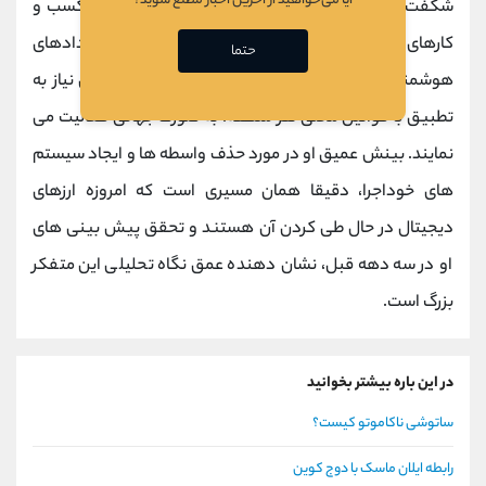
آیا می‌خواهید از آخرین اخبار مطلع شوید؟
شگفت ‌انگیزی تحولات
آینده
را پیش ‌بینی کرد: ظهور کسب ‌و
کارهای کوچک اما چندملیتی که با استفاده از قراردادهای
حتما
هوشمند، هزینه ‌های حقوقی را حذف می‌ کنند و بدون نیاز به
تطبیق با قوانین محلی هر منطقه، به صورت جهانی فعالیت می
‌نمایند. بینش عمیق او در مورد حذف واسطه ‌ها و ایجاد سیستم
‌های خوداجرا، دقیقا همان مسیری است که امروزه ارزهای
دیجیتال در حال طی کردن آن هستند و تحقق پیش‌ بینی‌ های
او در سه دهه قبل، نشان ‌دهنده عمق نگاه تحلیلی این متفکر
بزرگ است.
در این باره بیشتر بخوانید
ساتوشی ناکاموتو کیست؟
رابطه ایلان ماسک با دوج کوین