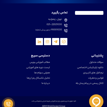
تماس بگیرید
تهران، زعفرانیه
021-22021030
90001030
(بدون پیش شماره)
پشتیبانی
دسترسی سریع
سوالات متداول
مطالب آموزشی بورس
دانلود اپلیکیشن اختصاصی
لیست دوره های آموزشی
نرم افزار های کاربردی
معرفی سهام ها
قوانین و مقررات
تحلیل تکنیکال رمز ارزها
کانال رسمی در پیام رسان بله
درباره ما
کلیه حقوق مادی و معنوی برای تیم آموزشی علیرضا محرابی محفوظ می باشد.
ARM Web Design Group