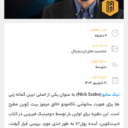
موبایل
09304891085
واتساپ
شروع گفتگو
تلگرام
@Armteam_admin_103
داخلی
103
زمان مطالعه
4 دقیقه
پشتیبان فروش
(یوسف فرخنده)
دسته بندی
موبایل
09194198792
شخصیت های ارز دیجیتال
واتساپ
شروع گفتگو
سطح آموزش
تلگرام
@Armteam_admin_33
متوسط
داخلی
118
تاریخ انتشار
۲۱ شهریور ۱۴۰۴
اطلاعات تماس
(دفتر فروش)
نیک سابو
(Nick Szabo)
به عنوان یکی از اصلی ‌ترین گمانه ‌زنی
تلفن
021-22021030
تلفن
021-22021040
‌ها برای هویت ساتوشی ناکاموتو خالق مرموز بیت‌ کوین مطرح
بدون پیش شماره
90001030
است. این نظریه برای اولین بار توسط دومینیک فریزبی در کتاب
اینستاگرام
@alireza.mehrabii
کانال تلگرام
@alirezamehrabi_com
«بیت‌کوین: آینده پول؟» به طور جدی مورد بررسی قرار گرفت.