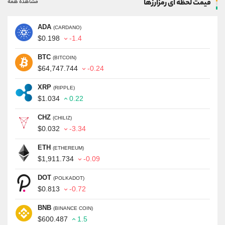
قیمت لحظه ای رمزارزها
مشاهده همه
ADA
(CARDANO)
$0.198
-1.4
BTC
(BITCOIN)
$64,747.744
-0.24
XRP
(RIPPLE)
$1.034
0.22
CHZ
(CHILIZ)
$0.032
-3.34
ETH
(ETHEREUM)
$1,911.734
-0.09
DOT
(POLKADOT)
$0.813
-0.72
BNB
(BINANCE COIN)
$600.487
1.5