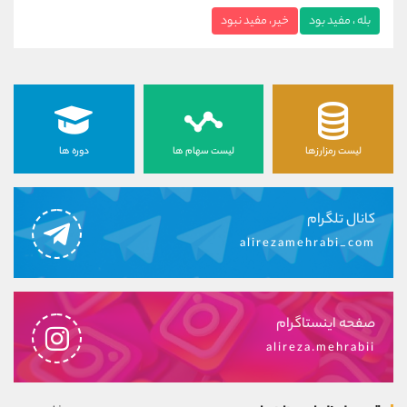
بله ، مفید بود
خیر ، مفید نبود
لیست رمزارزها
لیست سهام ها
دوره ها
کانال تلگرام
alirezamehrabi_com
صفحه اینستاگرام
alireza.mehrabii