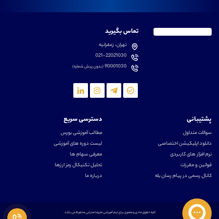
تماس بگیرید
تهران، زعفرانیه
021-22021030
90001030
(بدون پیش شماره)
پشتیبانی
دسترسی سریع
سوالات متداول
مطالب آموزشی بورس
دانلود اپلیکیشن اختصاصی
لیست دوره های آموزشی
نرم افزار های کاربردی
معرفی سهام ها
قوانین و مقررات
تحلیل تکنیکال رمز ارزها
کانال رسمی در پیام رسان بله
درباره ما
کلیه حقوق مادی و معنوی برای تیم آموزشی علیرضا محرابی محفوظ می باشد.