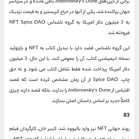
برخی از کپی‌های Jodorowsky’s Dune باقی مانده و در سرتاسر
جهان پراکنده شد، یکی از آنها در حراج کریستیز و به قیمت نزدیک
به 3 میلیون دلار آمریکا به گروه ناشناس NFT Spice DAO
فروخته شد.
این گروه ناشناس قصد دارد با تبدیل کتاب به NFT و بازتولید
نسخه انیمیشنی کتاب، آن را عمومی کند. با این حال، 3 میلیون
دلار آمریکا پرداخت شده فقط شامل کتاب می شود و نه حق
چاپ. Spice DAO از آن زمان مشخص کرده است که قصد
اقتباس از Jodorowsky’s Dune را ندارند، بلکه قصد دارند چیزی
کاملاً جدید بر اساس داستان اصلی بسازند.
83
روند جهانی NFT نیز وارد بالیوود شد. کبیر خان، کارگردان فیلم