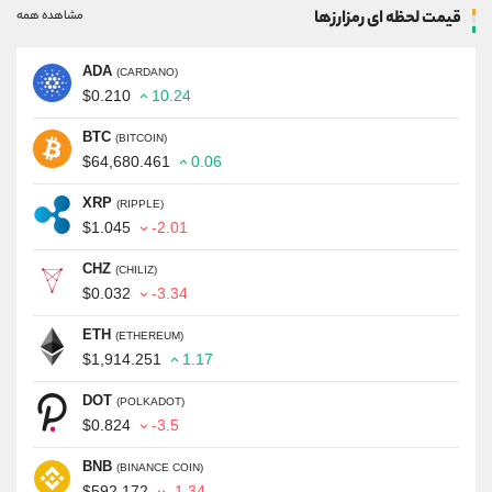
قیمت لحظه ای رمزارزها
مشاهده همه
ADA
(CARDANO)
$0.210
10.24
BTC
(BITCOIN)
$64,680.461
0.06
XRP
(RIPPLE)
$1.045
-2.01
CHZ
(CHILIZ)
$0.032
-3.34
ETH
(ETHEREUM)
$1,914.251
1.17
DOT
(POLKADOT)
$0.824
-3.5
BNB
(BINANCE COIN)
$592.172
-1.34