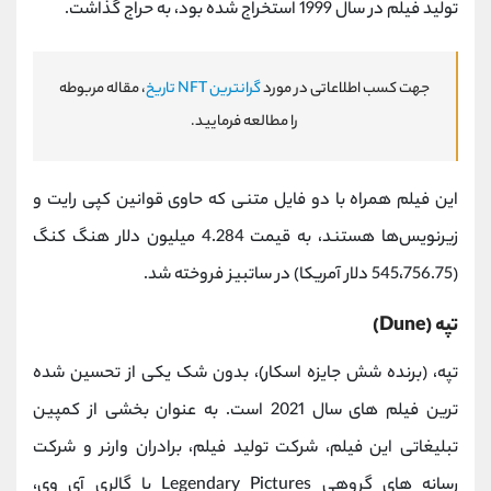
تولید فیلم در سال 1999 استخراج شده بود، به حراج گذاشت.
جهت کسب اطلاعاتی در مورد
گرانترین NFT تاریخ
، مقاله مربوطه
را مطالعه فرمایید.
این فیلم همراه با دو فایل متنی که حاوی قوانین کپی رایت و
زیرنویس‌ها هستند، به قیمت 4.284 میلیون دلار هنگ کنگ
(545،756.75 دلار آمریکا) در ساتبیز فروخته شد.
تپه (Dune)
تپه، (برنده شش جایزه اسکار)، بدون شک یکی از تحسین شده
ترین فیلم های سال 2021 است. به عنوان بخشی از کمپین
تبلیغاتی این فیلم، شرکت تولید فیلم، برادران وارنر و شرکت
رسانه های گروهی Legendary Pictures با گالری آی وی،