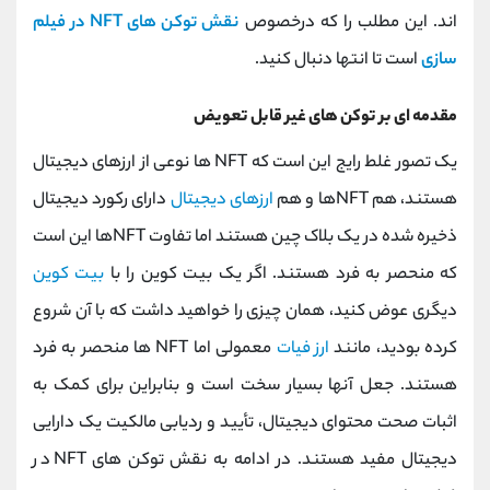
کانال بله
@alirezamehrabi_official
اند. این مطلب را که درخصوص
نقش توکن‌ های NFT در فیلم‌
سازی
است تا انتها دنبال کنید.
مقدمه ای بر توکن های غیر قابل تعویض
یک تصور غلط رایج این است که NFT ها نوعی از ارزهای دیجیتال
هستند، هم NFTها و هم
ارزهای دیجیتال
دارای رکورد دیجیتال
ذخیره شده در یک بلاک چین هستند اما تفاوت NFTها این است
که منحصر به فرد هستند. اگر یک بیت کوین را با
بیت کوین
دیگری عوض کنید، همان چیزی را خواهید داشت که با آن شروع
کرده بودید، مانند
ارز فیات
معمولی اما NFT ها منحصر به فرد
هستند. جعل آنها بسیار سخت است و بنابراین برای کمک به
اثبات صحت محتوای دیجیتال، تأیید و ردیابی مالکیت یک دارایی
دیجیتال مفید هستند. در ادامه به نقش توکن‌ های NFT در