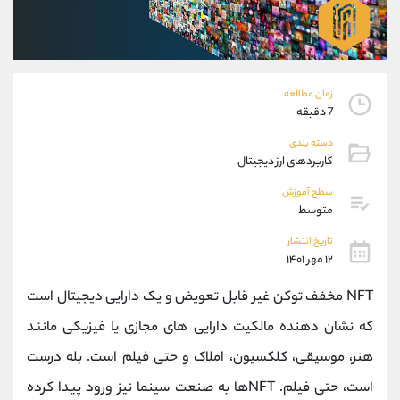
موبایل
09304891085
واتساپ
شروع گفتگو
تلگرام
@Armteam_admin_103
داخلی
103
زمان مطالعه
7 دقیقه
پشتیبان فروش
(ایمان پوراسماعیلی)
دسته بندی
موبایل
09927779040
کاربردهای ارز دیجیتال
واتساپ
شروع گفتگو
سطح آموزش
تلگرام
@Armteam_admin_por
متوسط
داخلی
107
تاریخ انتشار
۱۲ مهر ۱۴۰۱
اطلاعات تماس
(دفتر فروش)
تلفن
021-22021030
NFT مخفف توکن غیر قابل تعویض و یک دارایی دیجیتال است
تلفن
021-22021040
که نشان دهنده مالکیت دارایی های مجازی یا فیزیکی مانند
بدون پیش شماره
90001030
هنر، موسیقی، کلکسیون، املاک و حتی فیلم است. بله درست
اینستاگرام
@alireza.mehrabii
کانال تلگرام
@alirezamehrabi_com
است، حتی فیلم. NFTها به صنعت سینما نیز ورود پیدا کرده