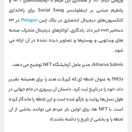
ورزشی درام ۸۳، از همکاری این فیلم با آزمایشگاه‌های NFT و
پلتفرم مبتنی بر اینفلوئنسر Social Swag برای راه‌اندازی
کلکسیون‌های دیجیتال انحصاری در بلاک چین
Polygon
در ۲۳
دسامبر ۲۰۲۱ خبر داد. یادگاری، آواتارهای دیجیتال متحرک، صحنه
های ویدئویی و پوسترها و تصاویر دیده نشده در آن ارائه می
شود.
Atharva Sabnis، مدیر عامل آزمایشگاه NFT توضیح می دهد:
«1983 به عنوان لحظه ای که کریکت هند را برای همیشه تغییر
داد، خود را در تاریخ ثبت کرد. داستان آن پیروزی در جام جهانی در
طول نسل‌ها روایت و بازگو شده است و این لحظه را ماندگار کرده
است. با NFT ها، برای اولین بار، مردم می توانند بخشی از آن
لحظه را و بخشی از تاریخ را داشته باشند!»