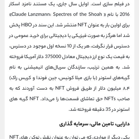
در فیلم‌ سازی است. اوایل سال جاری، یک مستند نامزد اسکار
2016 با نام « Claude Lanzmann: Spectres of the Shoah»
برای اولین بار به عنوان NFT منتشر شد. این سند در HBO پخش
شد اما هرگز به صورت فیزیکی یا دیجیتالی برای خرید عمومی در
دسترس قرار نگرفت، هر یک از 10 نسخه اول موجود در دسترس،
به قیمت یک نوع ارز دیجیتال معادل 375000 دلار آمریکا فروخته
شد. به همین ترتیب، سازندگان سریال‌های انیمیشنی به نام
گربه‌های استونر (با بازی میلا کونیس، جین فوندا و کریس راک)
۸.۴ میلیون دلار از طریق فروش NFT به دست آوردند که به
صاحب NFTs حق تماشای قسمت‌ها را می‌داد. NFT گربه های
استونر در 35 دقیقه فروخته شد.
دارایی، تامین مالی، سرمایه گذاری
یکی دیگر از مواردی که می توان به عنوان نقش توکن‌ های NFT