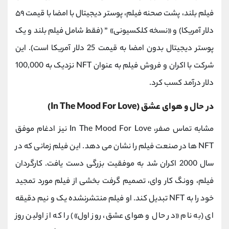
فیلم بلند، پشت صحنه فیلم، پوستر دیجیتال با امضا با قیمت ۵۹
دلار آمریکا) و «نسخه کلکسیونی» ” (فقط شامل فیلم بلند و یک
پوستر دیجیتال بدون امضا به قیمت 25 دلار آمریکا است). این
شرکت با اکران و فروش فیلم به عنوان NFT نزدیک به 100,000
دلار درآمد کسب کرد.
در حال و هوای عشق (In The Mood For Love)
مشابه تماس صفر، In The Mood For Love نیز ادغام موفق
NFT ها در صنعت فیلم را نشان می دهد. این فیلم زمانی که در
سال 2000 اکران شد به موفقیت بزرگی دست یافت. کارگردان
فیلم، وونگ کار وای، تصمیم گرفت بخشی از فیلم مورد تمجید
خود را به NFT تبدیل کند. او فیلم منتشرنشده یک و نیم دقیقه
ای (به نام «در حال و هوای عشق، روز اول») را که از اولین روز