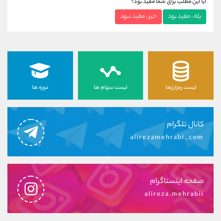
آیا این مطلب برای شما مفید بود؟
بله ، مفید بود
خیر ، مفید نبود
لیست رمزارزها
لیست سهام ها
دوره ها
کانال تلگرام
alirezamehrabi_com
صفحه اینستاگرام
alireza.mehrabii